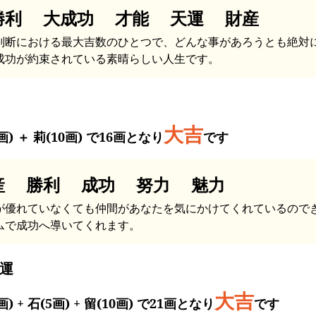
勝利 大成功 才能 天運 財産
判断における最大吉数のひとつで、どんな事があろうとも絶対
成功が約束されている素晴らしい人生です。
大吉
画) ＋ 莉(10画) で16画となり
です
産 勝利 成功 努力 魅力
が優れていなくても仲間があなたを気にかけてくれているので
ムで成功へ導いてくれます。
運
大吉
画) + 石(5画) + 留(10画) で21画となり
です