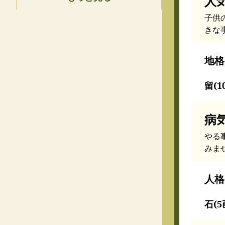
人
子供
きな
地格
留(1
病
やる
みま
人格
石(5