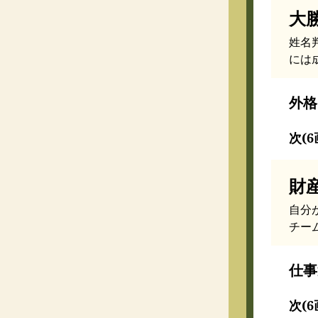
大
姓名
には
外格
次(6
財
自分
チー
仕事
次(6