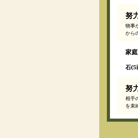
努
物事
から
家庭
石(5
努
相手
を束