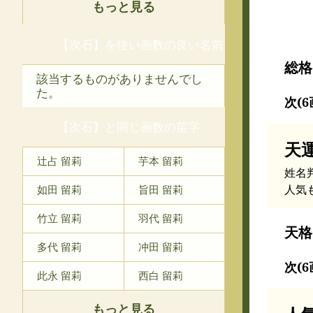
もっと見る
【次石】を使い画数の良い名前
総格
該当するものがありませんでし
た。
次(6
【次石】と同じ画数の苗字
天
辻占 留莉
芋本 留莉
姓名
人気
如田 留莉
旨田 留莉
竹立 留莉
羽代 留莉
天格
多代 留莉
冲田 留莉
次(6
此永 留莉
西白 留莉
もっと見る