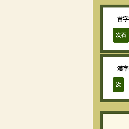
苗字
次石
漢字
次