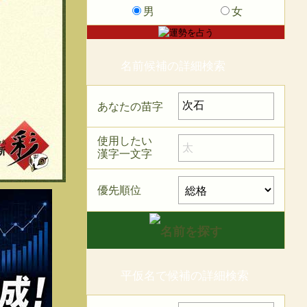
男
女
名前候補の詳細検索
あなたの苗字
使用したい
漢字一文字
優先順位
平仮名で候補の詳細検索