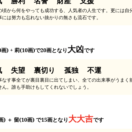
気 勝利 名誉 財産 支援
の頃から何をやっても成功する、人気者の人生です。更には自
事には努力も忘れない抜かりの無さも流石です。
大凶
0画) + 莉(10画)で20画となり
です
気 失望 裏切り 孤独 不運
事なす事全てが裏目裏目に出てしまい、全ての出来事がうまく
せん。誰も手助けもしてくれないでしょう。
大大吉
画) ＋ 留(10画) で15画となり
です