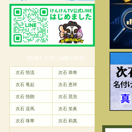
【留莉】と同じ画数の名前
次
次石 悟流
次石 恭将
次石 竜起
次石 恵祥
次石 悟朗
次石 晃浩
次石 逞馬
次石 笑眞
次石 珠華
次石 莉真