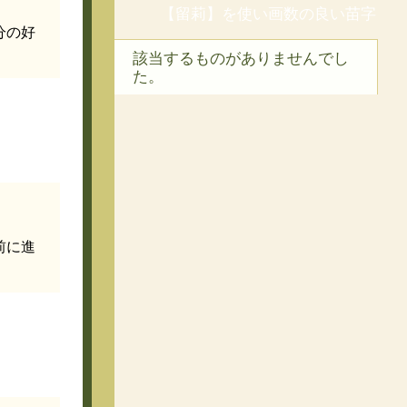
【留莉】を使い画数の良い苗字
分の好
該当するものがありませんでし
た。
前に進