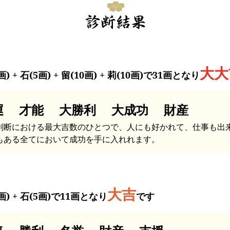
大大
画) + 石(5画) + 留(10画) + 莉(10画)で31画となり
運 才能 大勝利 大成功 財産
判断における最大吉数のひとつで、人にも好かれて、仕事も出
もある全てにおいて成功を手に入れれます。
大吉
画) + 石(5画)で11画となり
です