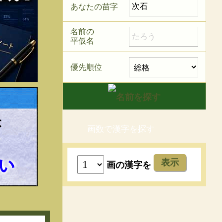
あなたの苗字
名前の
平仮名
優先順位
画数で漢字を探す
表示
画の漢字を