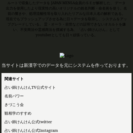
ルートで収集したデータを JAPAN MENSA会員のＳＥが解析した、 データ
出力を使用したより現実性の高いオリジナルの姓名判断・命名術を使う。名
前の響きや、処理流暢性等を取り入れたリアルな日本人名の解析である。
現在でもブラッシュアップさせる為に日々データを取得し、システムをアッ
プグレードしている。 霊・オーラ・前世などの証明できないオカルトを嫌
い、不安商法や霊感商法を撲滅する為、「占い師けんけん」として
youtuberとしても日々頑張っている。
当サイトは新漢字でのデータを元にシステムを作っております。
関連サイト
占い師けんけんTV公式サイト
名前パワー
きづこう会
観相学のすすめ
占い師けんけん公式twitter
占い師けんけん公式Instagram