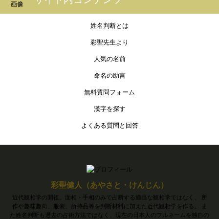
姓名判断とは
彩聖先生より
人気の名前
命名の助言
無料質問フォーム
漢字を探す
よくある質問と回答
彩聖健人（あやさと・けんじん）
近代観相学の開祖。面相・手相のみで占断する適当な観相学ではなく、 所
作や趣味趣向、服装、所持品等を判断材料に加えた近代観相学を作る。 ま
た姓名判断も過去の占術方法ではなく、現在の日本人のフルネームを独自の