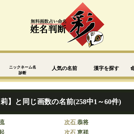
ニックネーム名
人気の名前
漢字を探す
診断
莉】と同じ画数の名前(258中1～60件)
流
次石
恭将
起
次石
恵祥