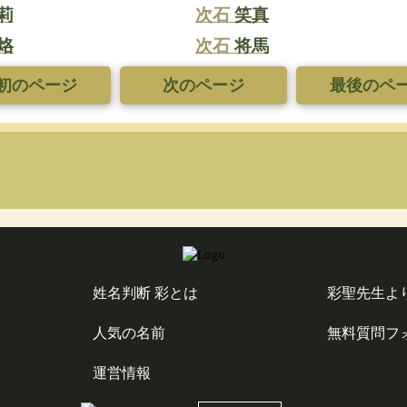
莉
次石
笑真
烙
次石
将馬
初のページ
次のページ
最後のペ
姓名判断 彩とは
彩聖先生よ
人気の名前
無料質問フ
運営情報