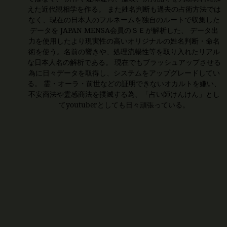
えた近代観相学を作る。 また姓名判断も過去の占術方法では
なく、現在の日本人のフルネームを独自のルートで収集した
データを JAPAN MENSA会員のＳＥが解析した、 データ出
力を使用したより現実性の高いオリジナルの姓名判断・命名
術を使う。名前の響きや、処理流暢性等を取り入れたリアル
な日本人名の解析である。 現在でもブラッシュアップさせる
為に日々データを取得し、システムをアップグレードしてい
る。 霊・オーラ・前世などの証明できないオカルトを嫌い、
不安商法や霊感商法を撲滅する為、「占い師けんけん」とし
てyoutuberとしても日々頑張っている。