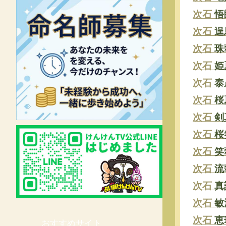
次石
悟
次石
逞
次石
珠
次石
姫
次石
泰
次石
桜
次石
剣
次石
桜
次石
笑
次石
流
次石
真
次石
敏
次石
恵
おすすめサイト