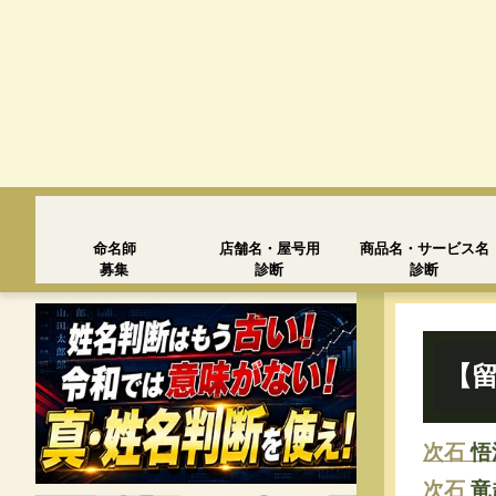
命名師
店舗名・屋号用
商品名・サービス名
募集
診断
診断
【留
次石
悟
次石
竜