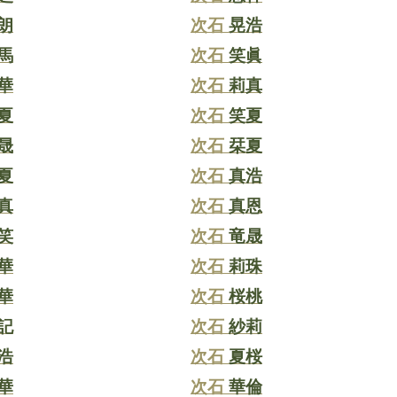
朗
次石
晃浩
馬
次石
笑眞
華
次石
莉真
夏
次石
笑夏
晟
次石
栞夏
夏
次石
真浩
真
次石
真恩
笑
次石
竜晟
華
次石
莉珠
華
次石
桜桃
記
次石
紗莉
浩
次石
夏桜
華
次石
華倫