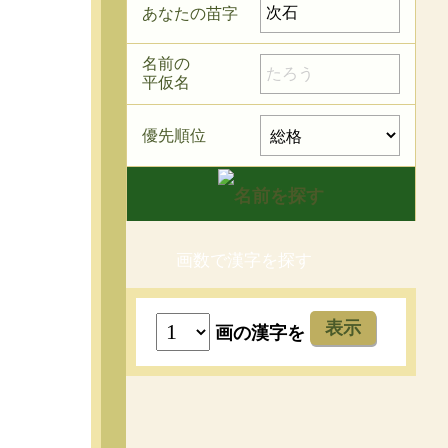
あなたの苗字
名前の
平仮名
優先順位
画数で漢字を探す
表示
画の漢字を