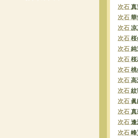
次石
真
次石
華
次石
凉
次石
桜
次石
純
次石
桜
次石
桃
次石
高
次石
紋
次石
眞
次石
真
次石
逢
次石
峰