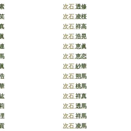
素
次石
透修
笑
次石
凌桜
真
次石
祥高
眞
次石
浩晃
連
次石
恵眞
馬
次石
恵恋
眞
次石
紗華
浩
次石
朔馬
華
次石
桃馬
紘
次石
祥真
莉
次石
透馬
浬
次石
祥馬
貢
次石
凌馬