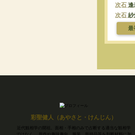
次石
逢
次石
紗
最
彩聖健人（あやさと・けんじん）
近代観相学の開祖。面相・手相のみで占断する適当な観相学
ではなく、 所作や趣味趣向、服装、所持品等を判断材料に加