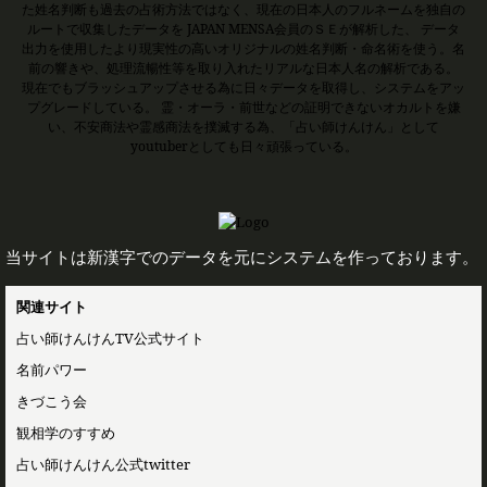
た姓名判断も過去の占術方法ではなく、現在の日本人のフルネームを独自の
ルートで収集したデータを JAPAN MENSA会員のＳＥが解析した、 データ
出力を使用したより現実性の高いオリジナルの姓名判断・命名術を使う。名
前の響きや、処理流暢性等を取り入れたリアルな日本人名の解析である。
現在でもブラッシュアップさせる為に日々データを取得し、システムをアッ
プグレードしている。 霊・オーラ・前世などの証明できないオカルトを嫌
い、不安商法や霊感商法を撲滅する為、「占い師けんけん」として
youtuberとしても日々頑張っている。
当サイトは新漢字でのデータを元にシステムを作っております。
関連サイト
占い師けんけんTV公式サイト
名前パワー
きづこう会
観相学のすすめ
占い師けんけん公式twitter