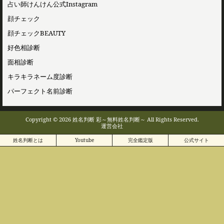
占い師けんけん公式Instagram
顔チェック
顔チェックBEAUTY
好色相診断
面相診断
キラキラネーム度診断
パーフェクト名前診断
Copyright © 2026 姓名判断 彩～無料姓名判断～ All Rights Reserved.
運営会社
姓名判断とは
Youtube
完全鑑定版
公式サイト