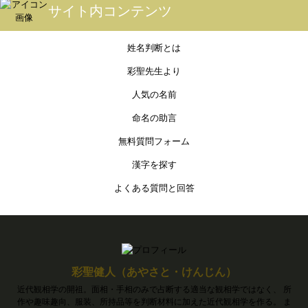
サイト内コンテンツ
姓名判断とは
彩聖先生より
人気の名前
命名の助言
無料質問フォーム
漢字を探す
よくある質問と回答
彩聖健人（あやさと・けんじん）
近代観相学の開祖。面相・手相のみで占断する適当な観相学ではなく、 所
作や趣味趣向、服装、所持品等を判断材料に加えた近代観相学を作る。 ま