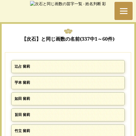
【次石】と同じ画数の名前(337中1～60件)
辻占 留莉
芋本 留莉
如田 留莉
旨田 留莉
竹立 留莉