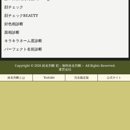
顔チェック
顔チェックBEAUTY
好色相診断
面相診断
キラキラネーム度診断
パーフェクト名前診断
Copyright © 2026 姓名判断 彩～無料姓名判断～ All Rights Reserved.
運営会社
姓名判断とは
Youtube
完全鑑定版
公式サイト