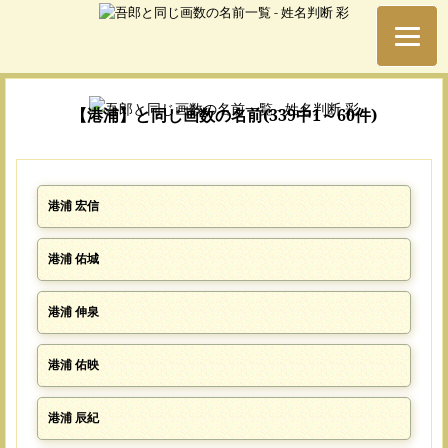
【港浦】と同じ画数の名前(339中1～60件)
港浦 宏信
港浦 佑城
港浦 伸泉
港浦 佑映
港浦 辰紀