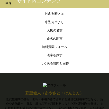
サイト内コンテンツ
姓名判断とは
彩聖先生より
人気の名前
命名の助言
無料質問フォーム
漢字を探す
よくある質問と回答
彩聖健人（あやさと・けんじん）
近代観相学の開祖。面相・手相のみで占断する適当な観相学ではなく、 所
作や趣味趣向、服装、所持品等を判断材料に加えた近代観相学を作る。 ま
た姓名判断も過去の占術方法ではなく、現在の日本人のフルネームを独自の