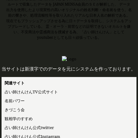
ルートで収集したデータを JAPAN MENSA会員のＳＥが解析した、 データ
出力を使用したより現実性の高いオリジナルの姓名判断・命名術を使う。名
前の響きや、処理流暢性等を取り入れたリアルな日本人名の解析である。
現在でもブラッシュアップさせる為に日々データを取得し、システムをアッ
プグレードしている。 霊・オーラ・前世などの証明できないオカルトを嫌
い、不安商法や霊感商法を撲滅する為、「占い師けんけん」として
youtuberとしても日々頑張っている。
当サイトは新漢字でのデータを元にシステムを作っております。
関連サイト
占い師けんけんTV公式サイト
名前パワー
きづこう会
観相学のすすめ
占い師けんけん公式twitter
占い師けんけん公式Instagram