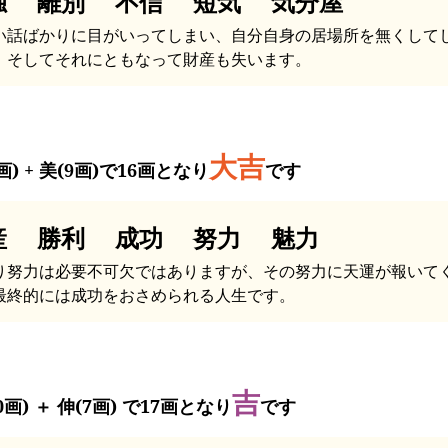
独 離別 不信 短気 気分屋
い話ばかりに目がいってしまい、自分自身の居場所を無くして
。そしてそれにともなって財産も失います。
大吉
画) + 美(9画)で16画となり
です
産 勝利 成功 努力 魅力
り努力は必要不可欠ではありますが、その努力に天運が報いて
最終的には成功をおさめられる人生です。
吉
0画) ＋ 伸(7画) で17画となり
です