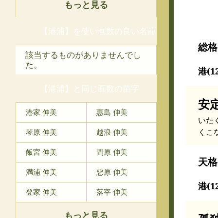
もっと見る
【港浦】を使い画数の良い名前
総格
該当するものがありませんでし
た。
港(1
【港浦】と同じ画数の苗字
安
港家 伸美
惠島 伸美
いた
くこ
琴原 伸美
越浪 伸美
飯宮 伸美
間原 伸美
天格
満浦 伸美
惡原 伸美
港(1
登家 伸美
落宰 伸美
もっと見る