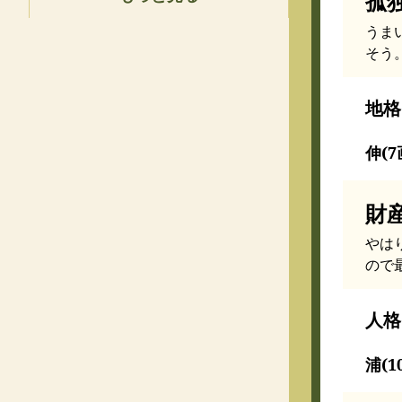
孤
うま
そう
地格
伸(7
財
やは
ので
人格
浦(1