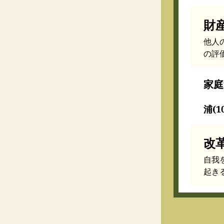
財
他人
の評
家庭
浦(1
改
自我
起き