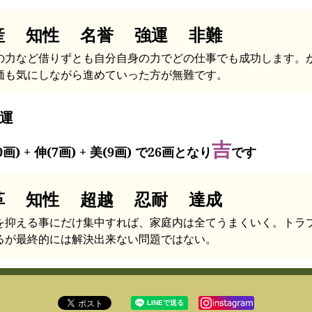
産 知性 名誉 強運 非難
の力など借りずとも自分自身の力でどの仕事でも成功します。
価も気にしながら進めていった方が無難です。
運
吉
0画) + 伸(7画) + 美(9画) で26画となり
です
革 知性 超越 忍耐 達成
を抑える事にだけ集中すれば、家庭内は全てうまくいく。トラ
るが最終的には解決出来ない問題ではない。