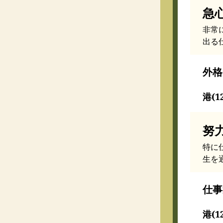
急
非常
出る
外格
港(1
努
特に
生を
仕事
港(1