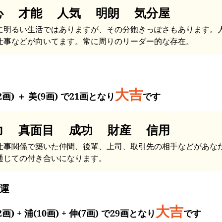
心 才能 人気 明朗 気分屋
に明るい生活ではありますが、その分飽きっぽさもあります。
仕事などが向いてます。常に周りのリーダー的な存在。
大吉
2画) ＋ 美(9画) で21画となり
です
力 真面目 成功 財産 信用
仕事関係で築いた仲間、後輩、上司、取引先の相手などがあな
通じての付き合いになります。
運
大吉
2画) + 浦(10画) + 伸(7画) で29画となり
です