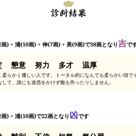
吉
2画) + 浦(10画) + 伸(7画) + 美(9画)で38画となり
で
定 懇意 努力 多才 温厚
く柔らかく優しい人です。トータル的になんでも柔らかい頭で
なして、誰にも迷惑をかけず敵も作ったりしません。
凶
2画) + 浦(10画)で22画となり
です