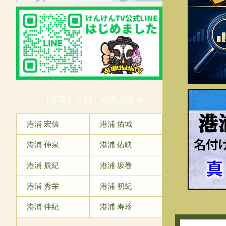
【伸美】と同じ画数の名前
港
港浦 宏信
港浦 佑城
港浦 伸泉
港浦 佑映
港浦 辰紀
港浦 坂巻
港浦 秀栄
港浦 初紀
港浦 伴紀
港浦 寿玲