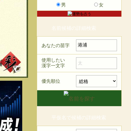
男
女
名前候補の詳細検索
あなたの苗字
使用したい
漢字一文字
優先順位
平仮名で候補の詳細検索