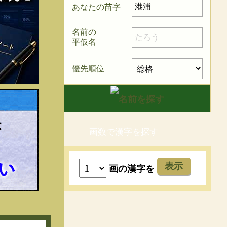
あなたの苗字
名前の
平仮名
優先順位
画数で漢字を探す
表示
画の漢字を