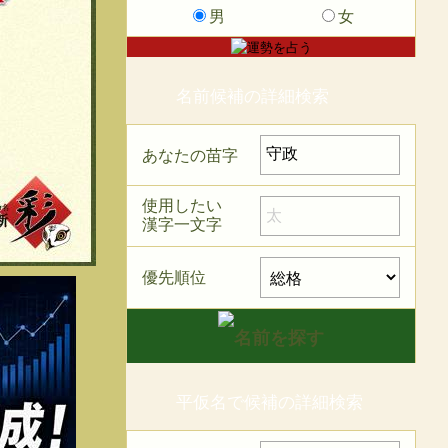
男
女
名前候補の詳細検索
あなたの苗字
使用したい
漢字一文字
優先順位
平仮名で候補の詳細検索