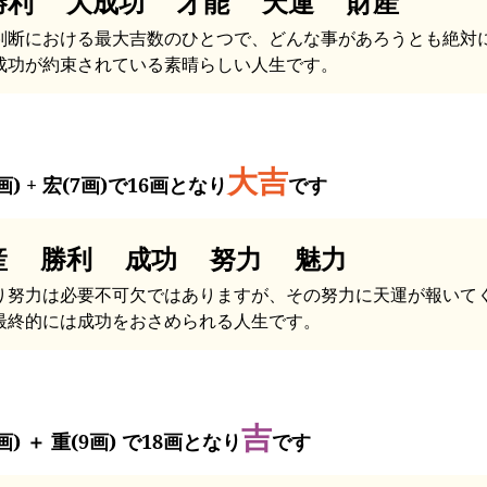
勝利 大成功 才能 天運 財産
判断における最大吉数のひとつで、どんな事があろうとも絶対
成功が約束されている素晴らしい人生です。
大吉
画) + 宏(7画)で16画となり
です
産 勝利 成功 努力 魅力
り努力は必要不可欠ではありますが、その努力に天運が報いて
最終的には成功をおさめられる人生です。
吉
画) ＋ 重(9画) で18画となり
です