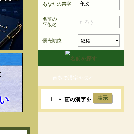
あなたの苗字
名前の
平仮名
優先順位
画数で漢字を探す
表示
画の漢字を