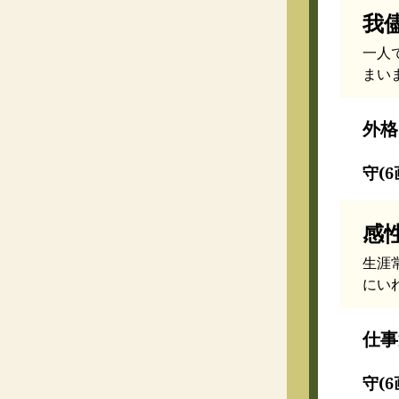
我
一人
まい
外格
守(6
感
生涯
にい
仕事
守(6