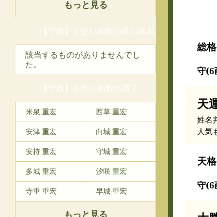
もっと見る
【守政】を使い画数の良い名前
総格
該当するものがありませんでし
た。
守(6
【守政】と同じ画数の苗字
天
米泉 重宏
西草 重宏
姓名
人気
安津 重宏
向城 重宏
安持 重宏
守城 重宏
天格
多城 重宏
汐咲 重宏
守(6
寺重 重宏
早城 重宏
もっと見る