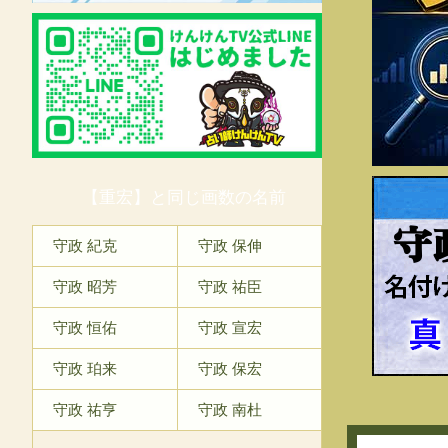
【重宏】と同じ画数の名前
守
守政 紀克
守政 保伸
守政 昭芳
守政 祐臣
守政 恒佑
守政 宣宏
守政 珀来
守政 保宏
守政 祐亨
守政 南杜