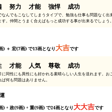
儘 努力 才能 強悍 成功
でなんでもこなしてしまうタイプで、勉強も仕事も問題なく出
ます。仲間とうまく合えばもっと成功する事が出来るでしょう
大吉
画) ＋ 宏(7画) で13画となり
です
性 才能 人気 尊敬 成功
常に同性にも異性にも好かれる素晴らしい人生を送れます。お
れば何も問題はありません。
運
大大吉
画) + 政(9画) + 重(9画) で24画となり
です