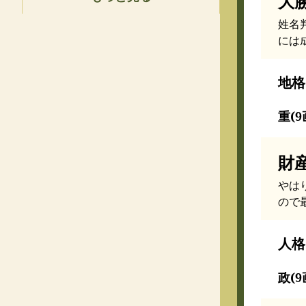
大
姓名
には
地格
重(9
財
やは
ので
人格
政(9