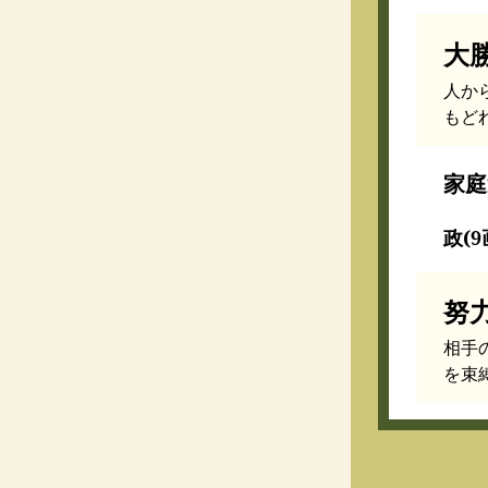
大
人か
もど
家庭
政(9
努
相手
を束