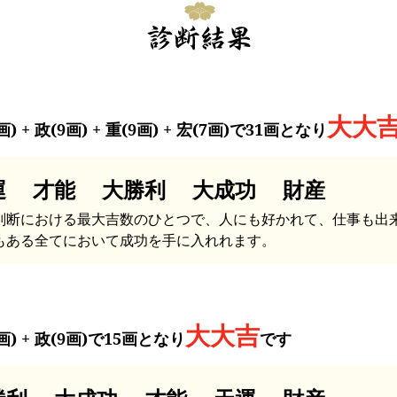
大大
画) + 政(9画) + 重(9画) + 宏(7画)で31画となり
運 才能 大勝利 大成功 財産
判断における最大吉数のひとつで、人にも好かれて、仕事も出
もある全てにおいて成功を手に入れれます。
大大吉
画) + 政(9画)で15画となり
です