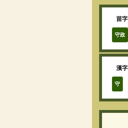
苗字
守政
漢字
守