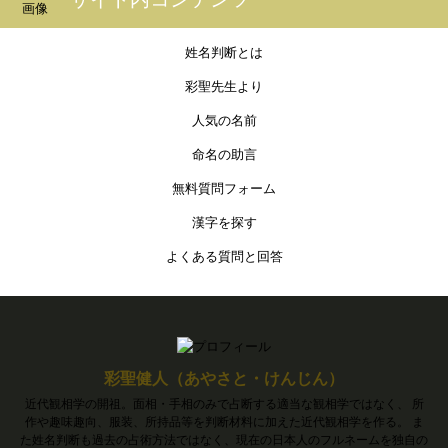
姓名判断とは
彩聖先生より
人気の名前
命名の助言
無料質問フォーム
漢字を探す
よくある質問と回答
彩聖健人（あやさと・けんじん）
近代観相学の開祖。面相・手相のみで占断する適当な観相学ではなく、 所
作や趣味趣向、服装、所持品等を判断材料に加えた近代観相学を作る。 ま
た姓名判断も過去の占術方法ではなく、現在の日本人のフルネームを独自の