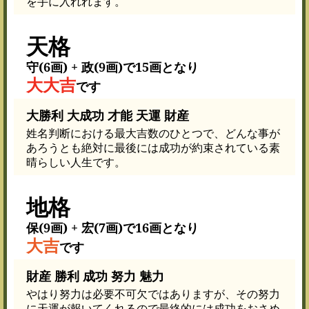
を手に入れれます。
天格
守(6画) + 政(9画)で15画となり
大大吉
です
大勝利 大成功 才能 天運 財産
姓名判断における最大吉数のひとつで、どんな事が
あろうとも絶対に最後には成功が約束されている素
晴らしい人生です。
地格
保(9画) + 宏(7画)で16画となり
大吉
です
財産 勝利 成功 努力 魅力
やはり努力は必要不可欠ではありますが、その努力
に天運が報いてくれるので最終的には成功をおさめ