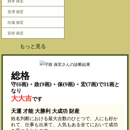
西草 保宏
安津 保宏
向城 保宏
安持 保宏
もっと見る
総格
守(6画) + 政(9画) + 保(9画) + 宏(7画)で31画と
なり
大大吉
です
天運 才能 大勝利 大成功 財産
姓名判断における最大吉数のひとつで、人にも好か
れて、仕事も出来て、人気もある全てにおいて成功