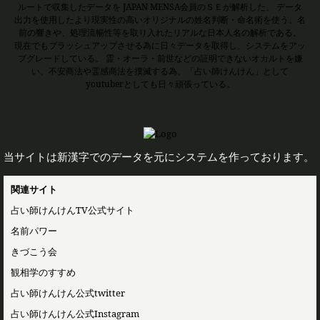
ルートで収集したデータを JAPAN MENSA会員のＳＥが解析した、 データ
出力を使用したより現実性の高いオリジナルの姓名判断・命名術を使う。名
前の響きや、処理流暢性等を取り入れたリアルな日本人名の解析である。
現在でもブラッシュアップさせる為に日々データを取得し、システムをアッ
プグレードしている。 霊・オーラ・前世などの証明できないオカルトを嫌
い、不安商法や霊感商法を撲滅する為、「占い師けんけん」として
youtuberとしても日々頑張っている。
当サイトは新漢字でのデータを元にシステムを作っております。
関連サイト
占い師けんけんTV公式サイト
名前パワー
きづこう会
観相学のすすめ
占い師けんけん公式twitter
占い師けんけん公式Instagram