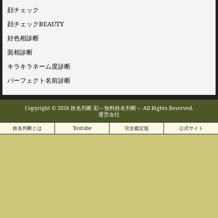
顔チェック
顔チェックBEAUTY
好色相診断
面相診断
キラキラネーム度診断
パーフェクト名前診断
Copyright © 2026 姓名判断 彩～無料姓名判断～ All Rights Reserved.
運営会社
姓名判断とは
Youtube
完全鑑定版
公式サイト