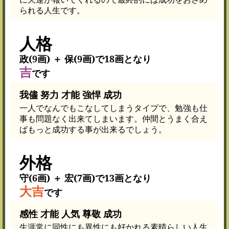
られる人生です。
人格
政(9画) ＋ 保(9画)で18画となり
吉
です
我儘 努力 才能 強悍 成功
一人でなんでもこなしてしまうタイプで、勉強も仕
事も問題なく出来てしまいます。仲間とうまく合え
ばもっと成功する事が出来るでしょう。
外格
守(6画) ＋ 宏(7画)で13画となり
大吉
です
感性 才能 人気 尊敬 成功
生涯常に同性にも異性にも好かれる素晴らしい人生