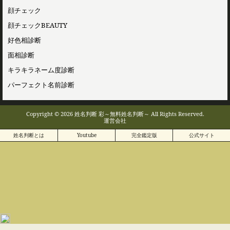
顔チェック
顔チェックBEAUTY
好色相診断
面相診断
キラキラネーム度診断
パーフェクト名前診断
Copyright © 2026 姓名判断 彩～無料姓名判断～ All Rights Reserved.
運営会社
姓名判断とは
Youtube
完全鑑定版
公式サイト