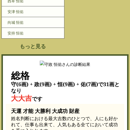
西草 恒佑
安津 恒佑
向城 恒佑
安持 恒佑
もっと見る
総格
守(6画) + 政(9画) + 恒(9画) + 佑(7画)で31画と
なり
大大吉
です
天運 才能 大勝利 大成功 財産
姓名判断における最大吉数のひとつで、人にも好か
れて、仕事も出来て、人気もある全てにおいて成功