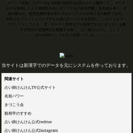
ルートで収集したデータを JAPAN MENSA会員のＳＥが解析した、 データ
出力を使用したより現実性の高いオリジナルの姓名判断・命名術を使う。名
前の響きや、処理流暢性等を取り入れたリアルな日本人名の解析である。
現在でもブラッシュアップさせる為に日々データを取得し、システムをアッ
プグレードしている。 霊・オーラ・前世などの証明できないオカルトを嫌
い、不安商法や霊感商法を撲滅する為、「占い師けんけん」として
youtuberとしても日々頑張っている。
当サイトは新漢字でのデータを元にシステムを作っております。
関連サイト
占い師けんけんTV公式サイト
名前パワー
きづこう会
観相学のすすめ
占い師けんけん公式twitter
占い師けんけん公式Instagram