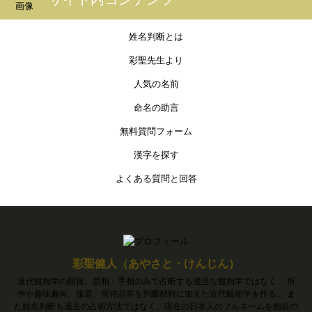
姓名判断とは
彩聖先生より
人気の名前
命名の助言
無料質問フォーム
漢字を探す
よくある質問と回答
彩聖健人（あやさと・けんじん）
近代観相学の開祖。面相・手相のみで占断する適当な観相学ではなく、 所
作や趣味趣向、服装、所持品等を判断材料に加えた近代観相学を作る。 ま
た姓名判断も過去の占術方法ではなく、現在の日本人のフルネームを独自の