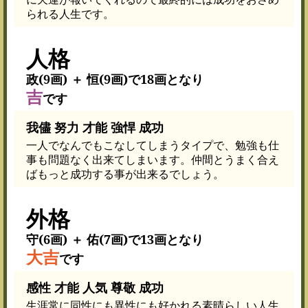
られる人生です。
人格
政(9画) ＋ 恒(9画)で18画となり
吉
です
我儘 努力 才能 強悍 成功
一人でなんでもこなしてしまうタイプで、勉強も仕
事も問題なく出来てしまいます。仲間とうまく合え
ばもっと成功する事が出来るでしょう。
外格
守(6画) ＋ 佑(7画)で13画となり
大吉
です
感性 才能 人気 尊敬 成功
生涯常に同性にも異性にも好かれる素晴らしい人生