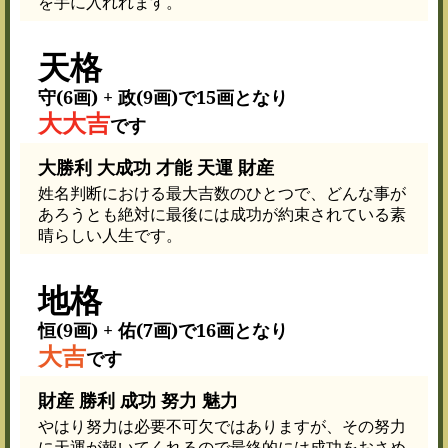
を手に入れれます。
天格
守(6画) + 政(9画)で15画となり
大大吉
です
大勝利 大成功 才能 天運 財産
姓名判断における最大吉数のひとつで、どんな事が
あろうとも絶対に最後には成功が約束されている素
晴らしい人生です。
地格
恒(9画) + 佑(7画)で16画となり
大吉
です
財産 勝利 成功 努力 魅力
やはり努力は必要不可欠ではありますが、その努力
に天運が報いてくれるので最終的には成功をおさめ