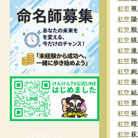
虹空
尊
虹空
陽
虹空
順
虹空
暎
虹空
達
虹空
翔
虹空
絢
虹空
善
虹空
結
虹空
景
虹空
裕
虹空
晴
虹空
萩
おすすめサイト