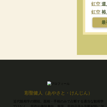
虹空
道
虹空
裕
最
彩聖健人（あやさと・けんじん）
近代観相学の開祖。面相・手相のみで占断する適当な観相学
ではなく、 所作や趣味趣向、服装、所持品等を判断材料に加