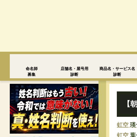
命名師
店舗名・屋号用
商品名・サービス名
募集
診断
診断
【朝
虹空
瑛
虹空
葉