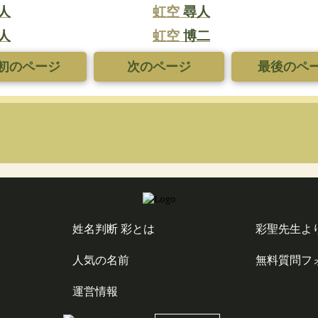
人
虹空
尋人
人
虹空
博二
初のページ
次のページ
最後のペ
姓名判断 彩とは
彩聖先生よ
人気の名前
無料質問フ
運営情報