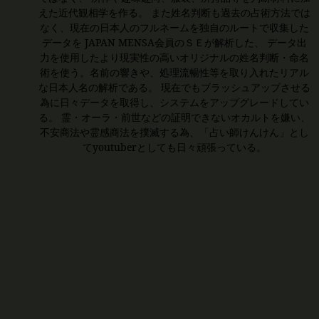
えた近代観相学を作る。 また姓名判断も過去の占術方法では
なく、現在の日本人のフルネームを独自のルートで収集した
データを JAPAN MENSA会員のＳＥが解析した、 データ出
力を使用したより現実性の高いオリジナルの姓名判断・命名
術を使う。名前の響きや、処理流暢性等を取り入れたリアル
な日本人名の解析である。 現在でもブラッシュアップさせる
為に日々データを取得し、システムをアップグレードしてい
る。 霊・オーラ・前世などの証明できないオカルトを嫌い、
不安商法や霊感商法を撲滅する為、「占い師けんけん」とし
てyoutuberとしても日々頑張っている。