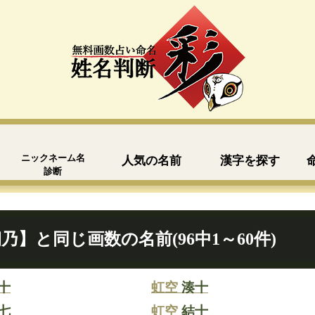
ニックネーム名
人気の名前
漢字を探す
診断
乃】と同じ画数の名前(96中1～60件)
十
虹空
湊十
七
虹空
結十