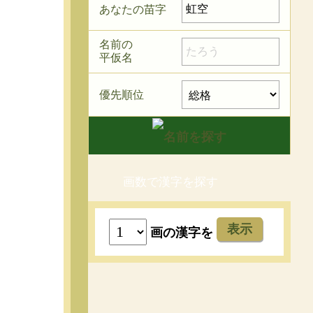
あなたの苗字
名前の
平仮名
優先順位
画数で漢字を探す
表示
画の漢字を