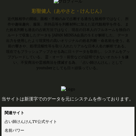
彩聖健人（あやさと・けんじん）
近代観相学の開祖。面相・手相のみで占断する適当な観相学ではなく、 所
作や趣味趣向、服装、所持品等を判断材料に加えた近代観相学を作る。 ま
た姓名判断も過去の占術方法ではなく、現在の日本人のフルネームを独自の
ルートで収集したデータを JAPAN MENSA会員のＳＥが解析した、 データ
出力を使用したより現実性の高いオリジナルの姓名判断・命名術を使う。名
前の響きや、処理流暢性等を取り入れたリアルな日本人名の解析である。
現在でもブラッシュアップさせる為に日々データを取得し、システムをアッ
プグレードしている。 霊・オーラ・前世などの証明できないオカルトを嫌
い、不安商法や霊感商法を撲滅する為、「占い師けんけん」として
youtuberとしても日々頑張っている。
当サイトは新漢字でのデータを元にシステムを作っております。
関連サイト
占い師けんけんTV公式サイト
名前パワー