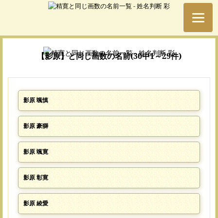
【影原】と同じ画数の名前(30中1～29件)
影原 颯慎
影原 豪獅
影原 颯寛
影原 彰寛
影原 綾愛