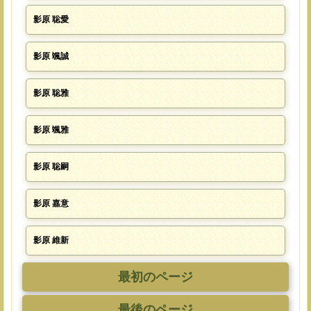
影原 聡愛
影原 颯誠
影原 聡雅
影原 颯雅
影原 聡嗣
影原 嘉意
影原 維新
最初のページ
最後のページ