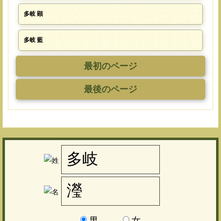
多岐 顕
多岐 藍
最初のページ
最後のページ
男
女