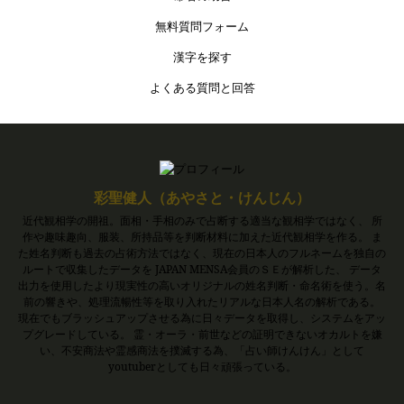
無料質問フォーム
漢字を探す
よくある質問と回答
彩聖健人（あやさと・けんじん）
近代観相学の開祖。面相・手相のみで占断する適当な観相学ではなく、 所
作や趣味趣向、服装、所持品等を判断材料に加えた近代観相学を作る。 ま
た姓名判断も過去の占術方法ではなく、現在の日本人のフルネームを独自の
ルートで収集したデータを JAPAN MENSA会員のＳＥが解析した、 データ
出力を使用したより現実性の高いオリジナルの姓名判断・命名術を使う。名
前の響きや、処理流暢性等を取り入れたリアルな日本人名の解析である。
現在でもブラッシュアップさせる為に日々データを取得し、システムをアッ
プグレードしている。 霊・オーラ・前世などの証明できないオカルトを嫌
い、不安商法や霊感商法を撲滅する為、「占い師けんけん」として
youtuberとしても日々頑張っている。