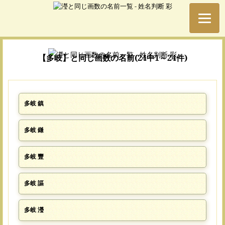
【多岐】と同じ画数の名前(24中1～24件)
多岐 鎮
多岐 鎌
多岐 豐
多岐 謳
多岐 瀅