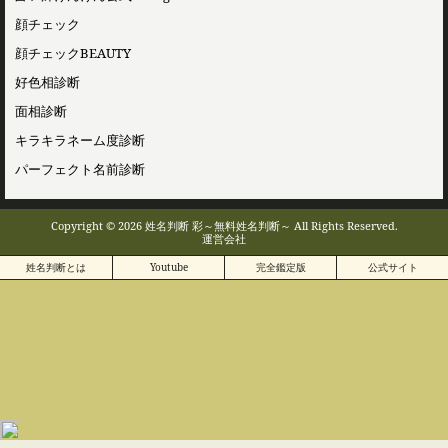
顔チェック
顔チェックBEAUTY
好色相診断
面相診断
キラキラネーム度診断
パーフェクト名前診断
Copyright © 2026 姓名判断 彩～無料姓名判断～ All Rights Reserved.
運営会社
姓名判断とは
Youtube
完全鑑定版
公式サイト