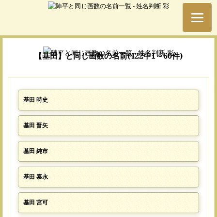
【基田】と同じ画数の名前(422中1～60件)
基田 時史
基田 晋矢
基田 純市
基田 泰永
基田 宮可