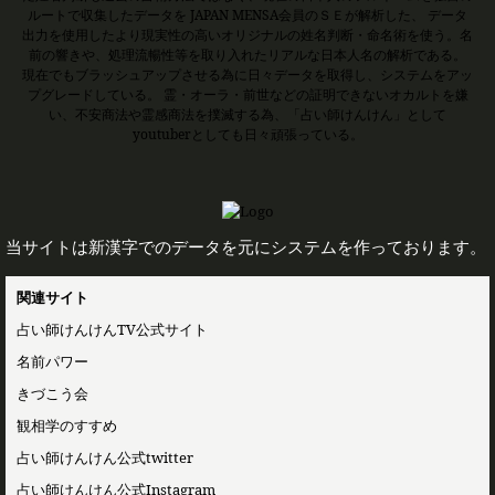
ルートで収集したデータを JAPAN MENSA会員のＳＥが解析した、 データ
出力を使用したより現実性の高いオリジナルの姓名判断・命名術を使う。名
前の響きや、処理流暢性等を取り入れたリアルな日本人名の解析である。
現在でもブラッシュアップさせる為に日々データを取得し、システムをアッ
プグレードしている。 霊・オーラ・前世などの証明できないオカルトを嫌
い、不安商法や霊感商法を撲滅する為、「占い師けんけん」として
youtuberとしても日々頑張っている。
当サイトは新漢字でのデータを元にシステムを作っております。
関連サイト
占い師けんけんTV公式サイト
名前パワー
きづこう会
観相学のすすめ
占い師けんけん公式twitter
占い師けんけん公式Instagram