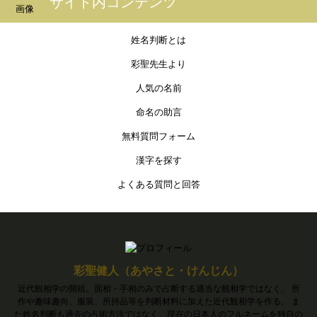
サイト内コンテンツ
姓名判断とは
彩聖先生より
人気の名前
命名の助言
無料質問フォーム
漢字を探す
よくある質問と回答
彩聖健人（あやさと・けんじん）
近代観相学の開祖。面相・手相のみで占断する適当な観相学ではなく、 所
作や趣味趣向、服装、所持品等を判断材料に加えた近代観相学を作る。 ま
た姓名判断も過去の占術方法ではなく、現在の日本人のフルネームを独自の