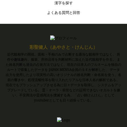
漢字を探す
よくある質問と回答
彩聖健人（あやさと・けんじん）
近代観相学の開祖。面相・手相のみで占断する適当な観相学ではなく、 所
作や趣味趣向、服装、所持品等を判断材料に加えた近代観相学を作る。 ま
た姓名判断も過去の占術方法ではなく、現在の日本人のフルネームを独自の
ルートで収集したデータを JAPAN MENSA会員のＳＥが解析した、 データ
出力を使用したより現実性の高いオリジナルの姓名判断・命名術を使う。名
前の響きや、処理流暢性等を取り入れたリアルな日本人名の解析である。
現在でもブラッシュアップさせる為に日々データを取得し、システムをアッ
プグレードしている。 霊・オーラ・前世などの証明できないオカルトを嫌
い、不安商法や霊感商法を撲滅する為、「占い師けんけん」として
youtuberとしても日々頑張っている。