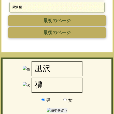
凪沢 藍
最初のページ
最後のページ
男
女