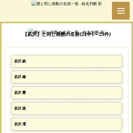
【凪沢】と同じ画数の名前(24中1～23件)
凪沢 鎮
凪沢 鎌
凪沢 豐
凪沢 謳
凪沢 瀅