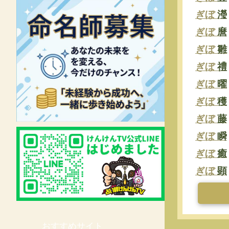
ぎぼ
瀅
ぎぼ
麿
ぎぼ
雛
ぎぼ
禮
ぎぼ
曜
ぎぼ
穫
ぎぼ
藤
ぎぼ
瞬
ぎぼ
癒
ぎぼ
顕
おすすめサイト