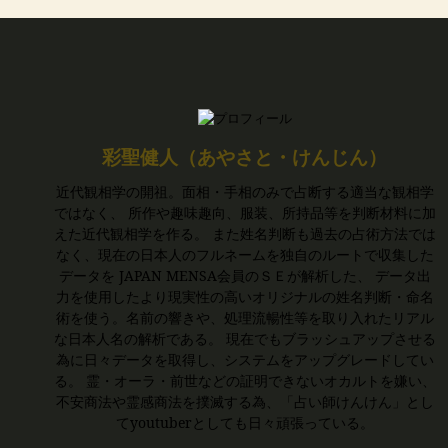
彩聖健人（あやさと・けんじん）
近代観相学の開祖。面相・手相のみで占断する適当な観相学
ではなく、 所作や趣味趣向、服装、所持品等を判断材料に加
えた近代観相学を作る。 また姓名判断も過去の占術方法では
なく、現在の日本人のフルネームを独自のルートで収集した
データを JAPAN MENSA会員のＳＥが解析した、 データ出
力を使用したより現実性の高いオリジナルの姓名判断・命名
術を使う。名前の響きや、処理流暢性等を取り入れたリアル
な日本人名の解析である。 現在でもブラッシュアップさせる
為に日々データを取得し、システムをアップグレードしてい
る。 霊・オーラ・前世などの証明できないオカルトを嫌い、
不安商法や霊感商法を撲滅する為、「占い師けんけん」とし
てyoutuberとしても日々頑張っている。