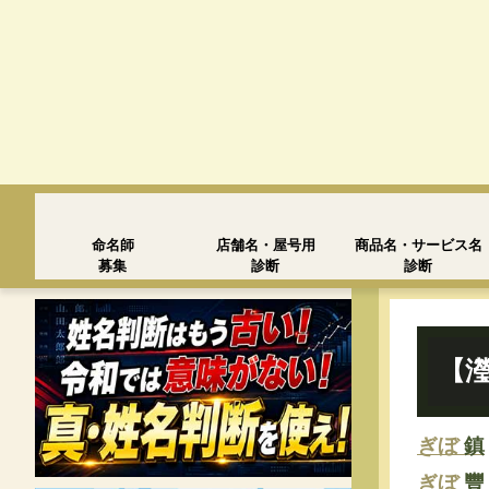
命名師
店舗名・屋号用
商品名・サービス名
募集
診断
診断
【瀅
ぎぼ
鎮
ぎぼ
豐