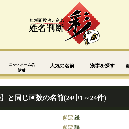
ニックネーム名
人気の名前
漢字を探す
診断
】と同じ画数の名前(24中1～24件)
ぎぼ
鎌
ぎぼ
謳