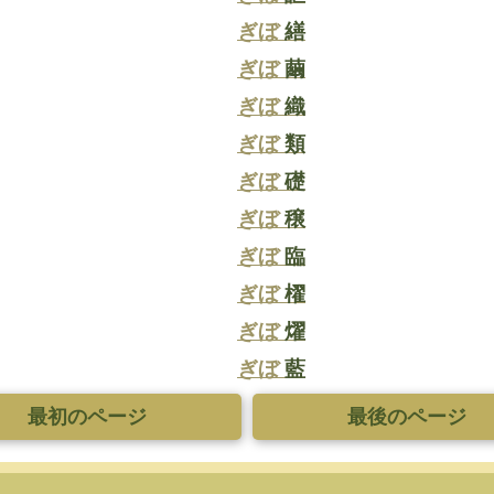
ぎぼ
繕
ぎぼ
繭
ぎぼ
織
ぎぼ
類
ぎぼ
礎
ぎぼ
穣
ぎぼ
臨
ぎぼ
櫂
ぎぼ
燿
ぎぼ
藍
最初のページ
最後のページ