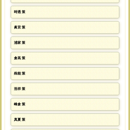
時透 策
眞宮 策
浦家 策
倉高 策
殊能 策
浩祥 策
峰倉 策
真夏 策