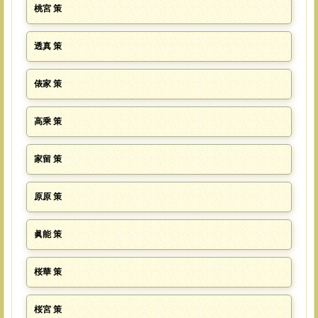
桃宮 策
透真 策
俵家 策
高乘 策
家留 策
原原 策
眞能 策
桜華 策
桜宮 策