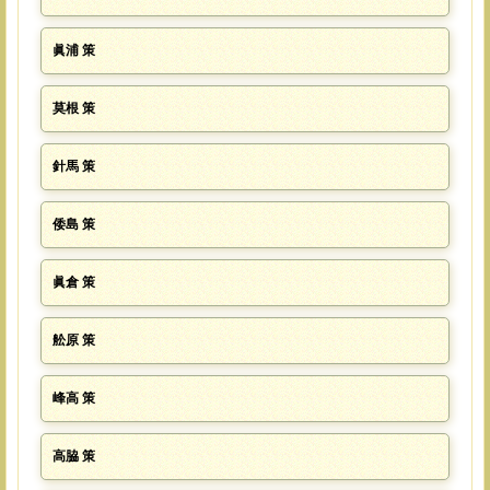
眞浦 策
莫根 策
針馬 策
倭島 策
眞倉 策
舩原 策
峰高 策
高脇 策