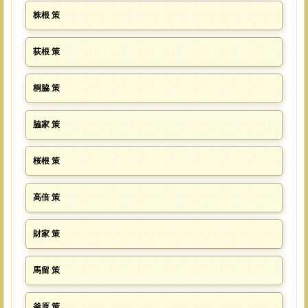
株根 策
荻根 策
桐脇 策
脇家 策
桜根 策
高倍 策
財家 策
馬留 策
釜原 策