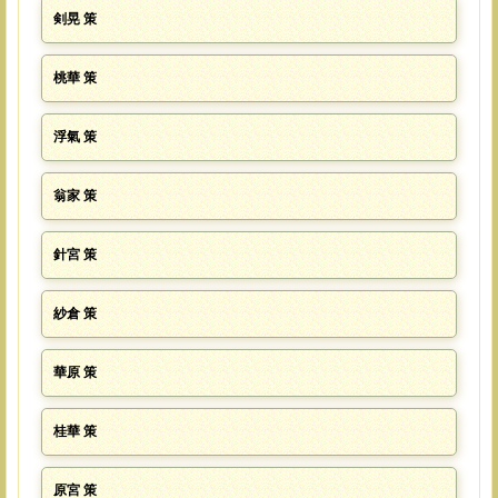
剣晃 策
桃華 策
浮氣 策
翁家 策
針宮 策
紗倉 策
華原 策
桂華 策
原宮 策