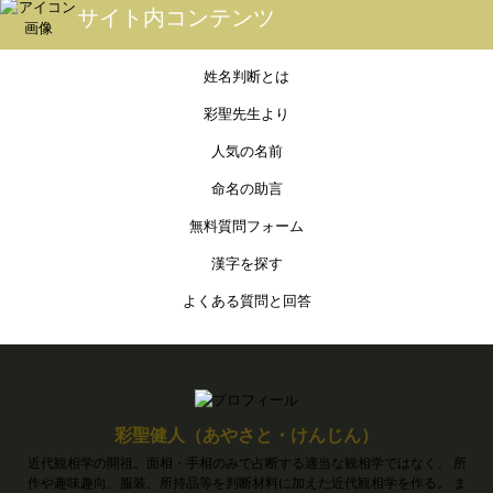
サイト内コンテンツ
姓名判断とは
彩聖先生より
人気の名前
命名の助言
無料質問フォーム
漢字を探す
よくある質問と回答
彩聖健人（あやさと・けんじん）
近代観相学の開祖。面相・手相のみで占断する適当な観相学ではなく、 所
作や趣味趣向、服装、所持品等を判断材料に加えた近代観相学を作る。 ま