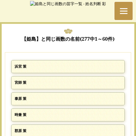
【姫島】と同じ画数の名前(277中1～60件)
浜宮 策
宮師 策
泰原 策
時兼 策
郡原 策