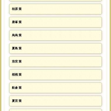
桔原 策
唐峯 策
烏烏 策
夏島 策
浩宮 策
桜桃 策
舩倉 策
夏宮 策