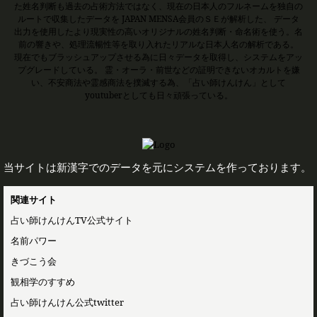
た姓名判断も過去の占術方法ではなく、現在の日本人のフルネームを独自の
ルートで収集したデータを JAPAN MENSA会員のＳＥが解析した、 データ
出力を使用したより現実性の高いオリジナルの姓名判断・命名術を使う。名
前の響きや、処理流暢性等を取り入れたリアルな日本人名の解析である。
現在でもブラッシュアップさせる為に日々データを取得し、システムをアッ
プグレードしている。 霊・オーラ・前世などの証明できないオカルトを嫌
い、不安商法や霊感商法を撲滅する為、「占い師けんけん」として
youtuberとしても日々頑張っている。
当サイトは新漢字でのデータを元にシステムを作っております。
関連サイト
占い師けんけんTV公式サイト
名前パワー
きづこう会
観相学のすすめ
占い師けんけん公式twitter