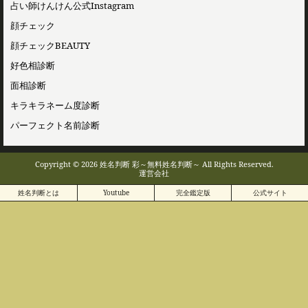
占い師けんけん公式Instagram
顔チェック
顔チェックBEAUTY
好色相診断
面相診断
キラキラネーム度診断
パーフェクト名前診断
Copyright © 2026 姓名判断 彩～無料姓名判断～ All Rights Reserved.
運営会社
姓名判断とは
Youtube
完全鑑定版
公式サイト