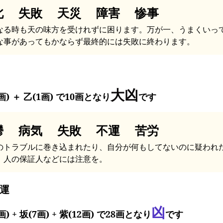
北 失敗 天災 障害 惨事
なる時も天の味方を受けれずに困ります。万が一、うまくいっ
な事があってもかならず最終的には失敗に終わります。
大凶
画) ＋ 乙(1画) で10画となり
です
鬱 病気 失敗 不運 苦労
のトラブルに巻き込まれたり、自分が何もしてないのに疑われ
。人の保証人などには注意を。
運
凶
画) + 坂(7画) + 紫(12画) で28画となり
です