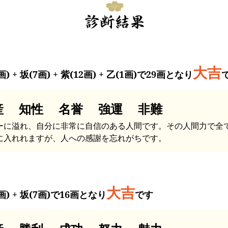
大吉
画) + 坂(7画) + 紫(12画) + 乙(1画)で29画となり
産 知性 名誉 強運 非難
ーに溢れ、自分に非常に自信のある人間です。その人間力で全
に入れれますが、人への感謝を忘れがちです。
大吉
画) + 坂(7画)で16画となり
です