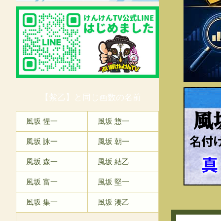
【紫乙】と同じ画数の名前
風
風坂 惺一
風坂 惣一
風坂 詠一
風坂 朝一
風坂 森一
風坂 結乙
風坂 富一
風坂 堅一
風坂 集一
風坂 湊乙