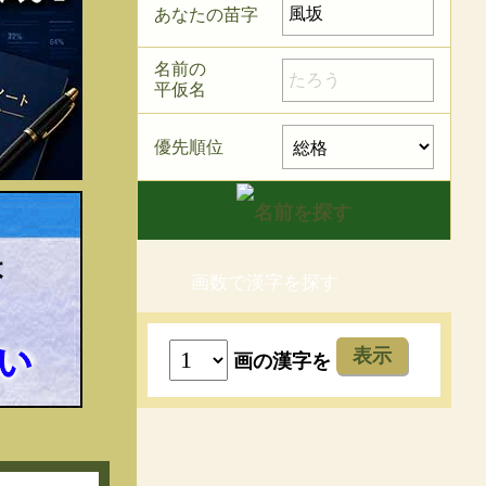
あなたの苗字
名前の
平仮名
優先順位
画数で漢字を探す
表示
画の漢字を