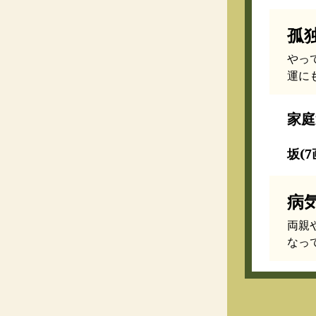
孤
やっ
運に
家庭
坂(7
病
両親
なっ