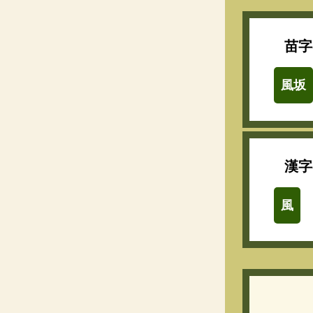
苗字
風坂
漢字
風