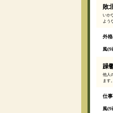
敗
いか
よう
外格
風(9
躁
他人
ます
仕事
風(9