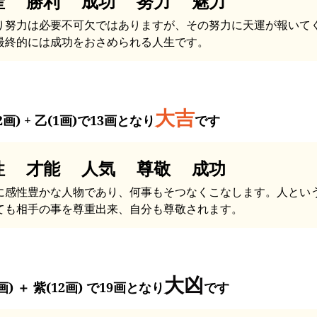
産 勝利 成功 努力 魅力
り努力は必要不可欠ではありますが、その努力に天運が報いて
最終的には成功をおさめられる人生です。
大吉
2画) + 乙(1画)で13画となり
です
性 才能 人気 尊敬 成功
に感性豊かな人物であり、何事もそつなくこなします。人とい
ても相手の事を尊重出来、自分も尊敬されます。
大凶
画) ＋ 紫(12画) で19画となり
です