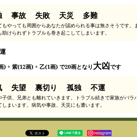
独 事故 失敗 天災 多難
てもやっても周囲からあなたが認められる事は無さそうです。
も助けられずトラブルも巻き起こしてしまいます。
運
大凶
画) + 紫(12画) + 乙(1画) で20画となり
です
気 失望 裏切り 孤独 不運
や子供、兄弟とも離れていきます。トラブル続きで家族がバラ
てしまいます。病気や事故、天災にも遭います。