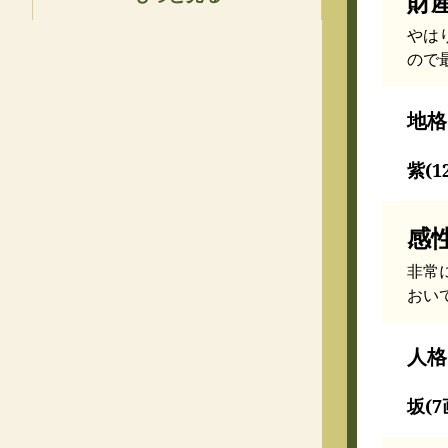
財
やは
ので
地格
紫(1
感
非常
おい
人格
坂(7