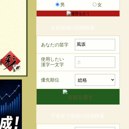
男
女
名前候補の詳細検索
あなたの苗字
使用したい
漢字一文字
優先順位
平仮名で候補の詳細検索