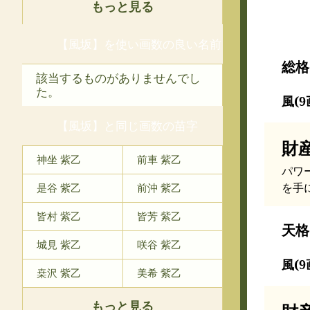
もっと見る
【風坂】を使い画数の良い名前
総格
該当するものがありませんでし
た。
風(9
【風坂】と同じ画数の苗字
財
神坐 紫乙
前車 紫乙
パワ
を手
是谷 紫乙
前沖 紫乙
皆村 紫乙
皆芳 紫乙
天格
城見 紫乙
咲谷 紫乙
風(9
桒沢 紫乙
美希 紫乙
もっと見る