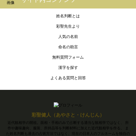
姓名判断とは
彩聖先生より
人気の名前
命名の助言
無料質問フォーム
漢字を探す
よくある質問と回答
彩聖健人（あやさと・けんじん）
近代観相学の開祖。面相・手相のみで占断する適当な観相学ではなく、 所
作や趣味趣向、服装、所持品等を判断材料に加えた近代観相学を作る。 ま
た姓名判断も過去の占術方法ではなく、現在の日本人のフルネームを独自の