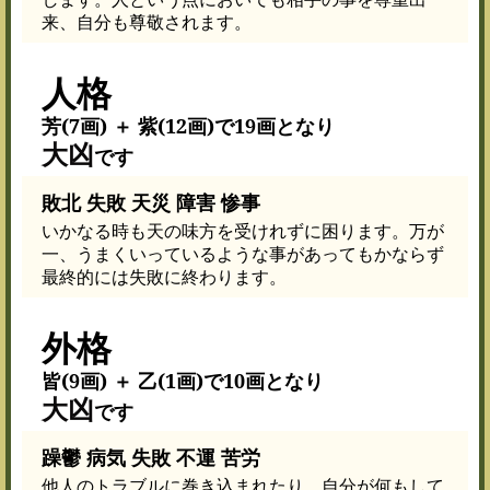
来、自分も尊敬されます。
人格
芳(7画) ＋ 紫(12画)で19画となり
大凶
です
敗北 失敗 天災 障害 惨事
いかなる時も天の味方を受けれずに困ります。万が
一、うまくいっているような事があってもかならず
最終的には失敗に終わります。
外格
皆(9画) ＋ 乙(1画)で10画となり
大凶
です
躁鬱 病気 失敗 不運 苦労
他人のトラブルに巻き込まれたり、自分が何もして