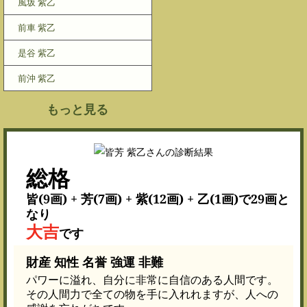
風坂 紫乙
前車 紫乙
是谷 紫乙
前沖 紫乙
もっと見る
総格
皆(9画) + 芳(7画) + 紫(12画) + 乙(1画)で29画と
なり
大吉
です
財産 知性 名誉 強運 非難
パワーに溢れ、自分に非常に自信のある人間です。
その人間力で全ての物を手に入れれますが、人への