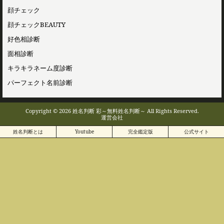
顔チェック
顔チェックBEAUTY
好色相診断
面相診断
キラキラネーム度診断
パーフェクト名前診断
Copyright © 2026 姓名判断 彩～無料姓名判断～ All Rights Reserved.
運営会社
姓名判断とは
Youtube
完全鑑定版
公式サイト