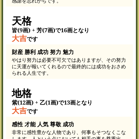
感謝を忘れがちです。
天格
皆(9画) + 芳(7画)で16画となり
大吉
です
財産 勝利 成功 努力 魅力
やはり努力は必要不可欠ではありますが、その努力
に天運が報いてくれるので最終的には成功をおさめ
られる人生です。
地格
紫(12画) + 乙(1画)で13画となり
大吉
です
感性 才能 人気 尊敬 成功
非常に感性豊かな人物であり、何事もそつなくこな
します。人という点においても相手の事を尊重出