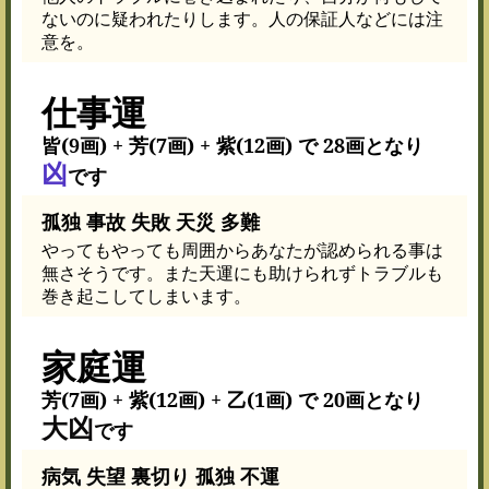
ないのに疑われたりします。人の保証人などには注
意を。
仕事運
皆(9画) + 芳(7画) + 紫(12画) で 28画となり
凶
です
孤独 事故 失敗 天災 多難
やってもやっても周囲からあなたが認められる事は
無さそうです。また天運にも助けられずトラブルも
巻き起こしてしまいます。
家庭運
芳(7画) + 紫(12画) + 乙(1画) で 20画となり
大凶
です
病気 失望 裏切り 孤独 不運