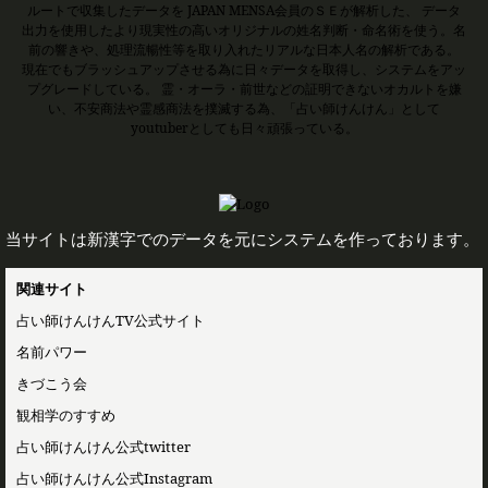
ルートで収集したデータを JAPAN MENSA会員のＳＥが解析した、 データ
出力を使用したより現実性の高いオリジナルの姓名判断・命名術を使う。名
前の響きや、処理流暢性等を取り入れたリアルな日本人名の解析である。
現在でもブラッシュアップさせる為に日々データを取得し、システムをアッ
プグレードしている。 霊・オーラ・前世などの証明できないオカルトを嫌
い、不安商法や霊感商法を撲滅する為、「占い師けんけん」として
youtuberとしても日々頑張っている。
当サイトは新漢字でのデータを元にシステムを作っております。
関連サイト
占い師けんけんTV公式サイト
名前パワー
きづこう会
観相学のすすめ
占い師けんけん公式twitter
占い師けんけん公式Instagram