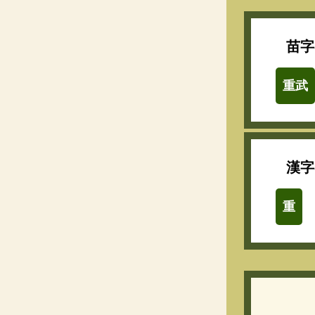
苗字
重武
漢字
重