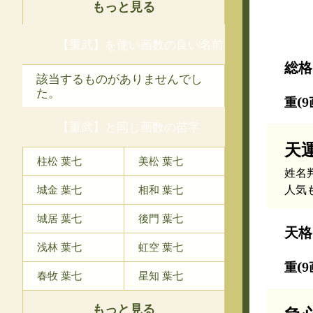
もっと見る
【重武】を使い画数の良い名前
総格
該当するものがありませんでし
た。
重(9
【重武】と同じ画数の苗字
天
柱松 葉七
美松 葉七
姓名
人気
城金 葉七
相和 葉七
城居 葉七
後門 葉七
天格
浅林 葉七
虹空 葉七
重(9
春牧 葉七
星知 葉七
もっと見る