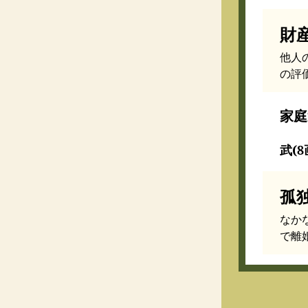
財
他人
の評
家庭
武(8
孤
なか
で離