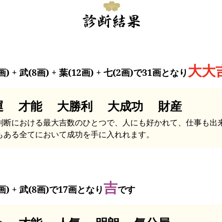
大大
画) + 武(8画) + 葉(12画) + 七(2画)で31画となり
運 才能 大勝利 大成功 財産
判断における最大吉数のひとつで、人にも好かれて、仕事も出
もある全てにおいて成功を手に入れれます。
吉
画) + 武(8画)で17画となり
です