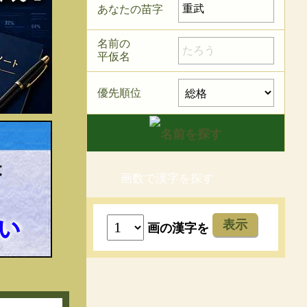
あなたの苗字
名前の
平仮名
優先順位
画数で漢字を探す
表示
画の漢字を