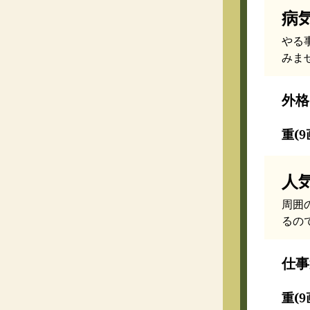
病
やる
みま
外格
重(9
人
周囲
るの
仕事
重(9