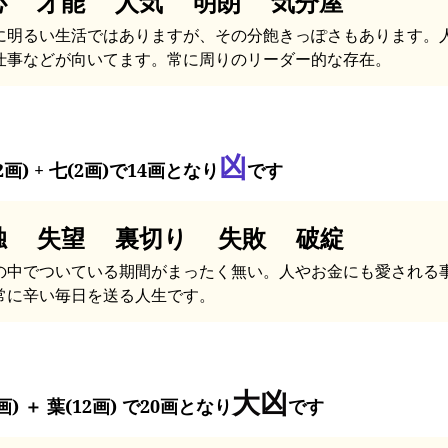
心 才能 人気 明朗 気分屋
に明るい生活ではありますが、その分飽きっぽさもあります。
仕事などが向いてます。常に周りのリーダー的な存在。
凶
2画) + 七(2画)で14画となり
です
独 失望 裏切り 失敗 破綻
の中でついている期間がまったく無い。人やお金にも愛される
常に辛い毎日を送る人生です。
大凶
画) ＋ 葉(12画) で20画となり
です