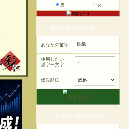
男
女
名前候補の詳細検索
あなたの苗字
使用したい
漢字一文字
優先順位
平仮名で候補の詳細検索