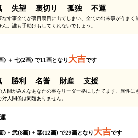
気 失望 裏切り 孤独 不運
事なす事全てが裏目裏目に出てしまい、全ての出来事がうまく
せん。誰も手助けもしてくれないでしょう。
大吉
画) ＋ 七(2画) で11画となり
です
気 勝利 名誉 財産 支援
の人間がみんなあなたの事をリーダー格にしたてます。異性に
で対人関係は問題ありません。
運
大吉
画) + 武(8画) + 葉(12画) で29画となり
です