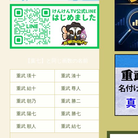
【葉七】と同じ画数の名前
重
重武 瑛十
重武 湊十
重武 結十
重武 尊人
重武 朝乃
重武 勝二
重武 陽七
重武 勝七
重武 順人
重武 結七