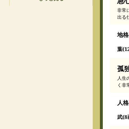
急
非常
出る
地格
葉(1
孤
人生
く非
人格
武(8