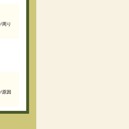
が周り
が原因