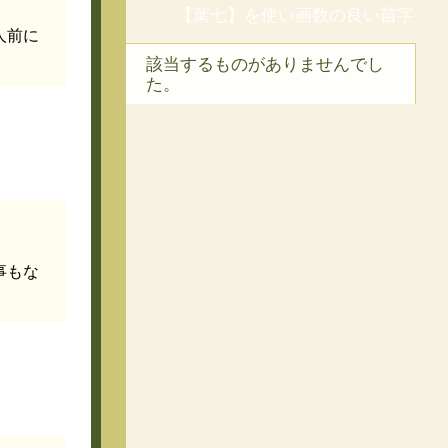
【葉七】を使い画数の良い苗字
人前に
該当するものがありませんでし
た。
事もな