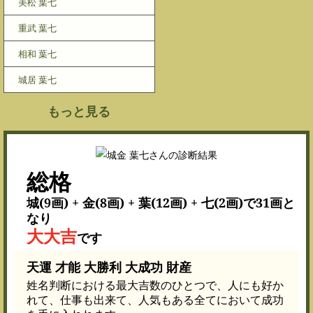
美松 葉七
重武 葉七
相和 葉七
城居 葉七
もっと見る
総格
城(9画) + 金(8画) + 葉(12画) + 七(2画)で31画と
なり
大大吉
です
天運 才能 大勝利 大成功 財産
姓名判断における最大吉数のひとつで、人にも好か
れて、仕事も出来て、人気もある全てにおいて成功