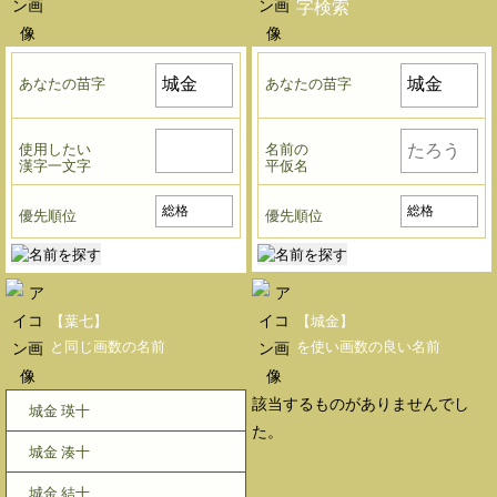
字検索
あなたの苗字
あなたの苗字
使用したい
名前の
漢字一文字
平仮名
優先順位
優先順位
【葉七】
【城金】
と同じ画数の名前
を使い画数の良い名前
該当するものがありませんでし
城金 瑛十
た。
城金 湊十
城金 結十