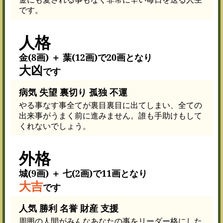
です。
人格
金(8画) ＋ 葉(12画)で20画となり
大凶
です
病気 失望 裏切り 孤独 不運
やる事なす事全てが裏目裏目に出てしまい、全ての
出来事がうまく前に進みません。誰も手助けもして
くれないでしょう。
外格
城(9画) ＋ 七(2画)で11画となり
大吉
です
人気 勝利 名誉 財産 支援
周囲の人間がみんなあなたの事をリーダー格にした