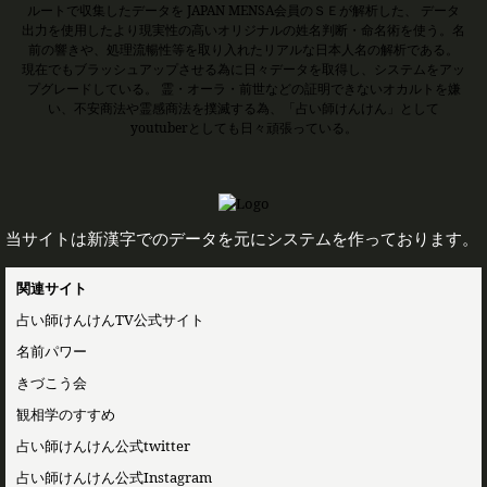
ルートで収集したデータを JAPAN MENSA会員のＳＥが解析した、 データ
出力を使用したより現実性の高いオリジナルの姓名判断・命名術を使う。名
前の響きや、処理流暢性等を取り入れたリアルな日本人名の解析である。
現在でもブラッシュアップさせる為に日々データを取得し、システムをアッ
プグレードしている。 霊・オーラ・前世などの証明できないオカルトを嫌
い、不安商法や霊感商法を撲滅する為、「占い師けんけん」として
youtuberとしても日々頑張っている。
当サイトは新漢字でのデータを元にシステムを作っております。
関連サイト
占い師けんけんTV公式サイト
名前パワー
きづこう会
観相学のすすめ
占い師けんけん公式twitter
占い師けんけん公式Instagram