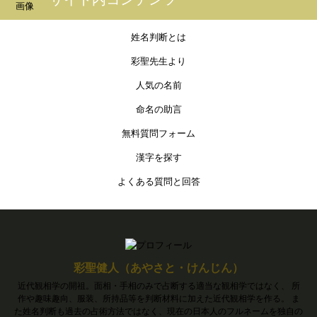
姓名判断とは
彩聖先生より
人気の名前
命名の助言
無料質問フォーム
漢字を探す
よくある質問と回答
彩聖健人（あやさと・けんじん）
近代観相学の開祖。面相・手相のみで占断する適当な観相学ではなく、 所
作や趣味趣向、服装、所持品等を判断材料に加えた近代観相学を作る。 ま
た姓名判断も過去の占術方法ではなく、現在の日本人のフルネームを独自の