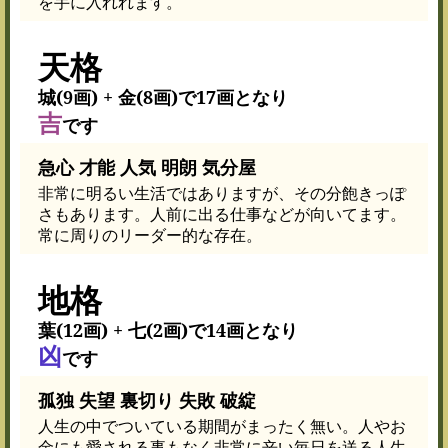
を手に入れれます。
天格
城(9画) + 金(8画)で17画となり
吉
です
急心 才能 人気 明朗 気分屋
非常に明るい生活ではありますが、その分飽きっぽ
さもあります。人前に出る仕事などが向いてます。
常に周りのリーダー的な存在。
地格
葉(12画) + 七(2画)で14画となり
凶
です
孤独 失望 裏切り 失敗 破綻
人生の中でついている期間がまったく無い。人やお
金にも愛される事もなく非常に辛い毎日を送る人生