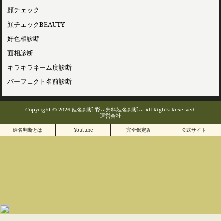
顔チェック
顔チェックBEAUTY
好色相診断
面相診断
キラキラネーム度診断
パーフェクト名前診断
Copyright © 2026 姓名判断 彩～無料姓名判断～ All Rights Reserved.
運営会社
姓名判断とは
Youtube
完全鑑定版
公式サイト