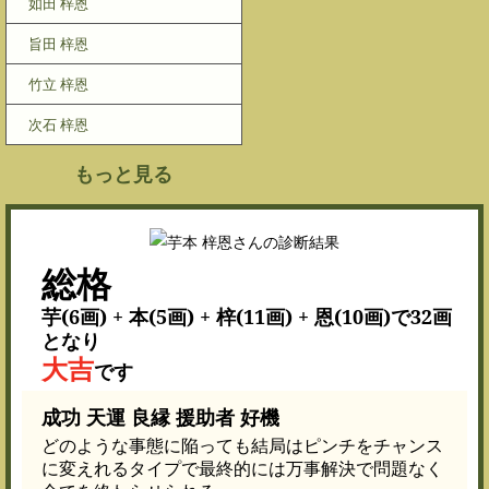
如田 梓恩
旨田 梓恩
竹立 梓恩
次石 梓恩
もっと見る
総格
芋(6画) + 本(5画) + 梓(11画) + 恩(10画)で32画
となり
大吉
です
成功 天運 良縁 援助者 好機
どのような事態に陥っても結局はピンチをチャンス
に変えれるタイプで最終的には万事解決で問題なく