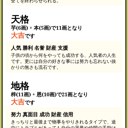
全てを終わらせられる。
天格
芋(6画) + 本(5画)で11画となり
大吉
です
人気 勝利 名誉 財産 支援
子供の頃から何をやっても成功する、人気者の人生
です。更には自分の好きな事には努力も忘れない抜
かりの無さも流石です。
地格
梓(11画) + 恩(10画)で21画となり
大吉
です
努力 真面目 成功 財産 信用
きっちりと最後まで物事をやりきれるタイプで、途
中にトラブルがあっても自分の器量や仲間の手助け