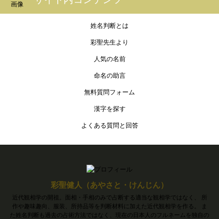
姓名判断とは
彩聖先生より
人気の名前
命名の助言
無料質問フォーム
漢字を探す
よくある質問と回答
彩聖健人（あやさと・けんじん）
近代観相学の開祖。面相・手相のみで占断する適当な観相学ではなく、 所
作や趣味趣向、服装、所持品等を判断材料に加えた近代観相学を作る。 ま
た姓名判断も過去の占術方法ではなく、現在の日本人のフルネームを独自の