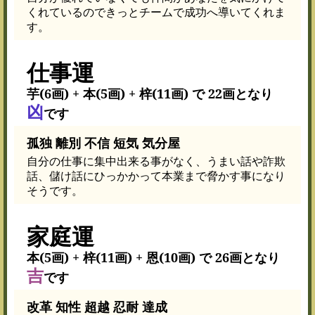
くれているのできっとチームで成功へ導いてくれま
す。
仕事運
芋(6画) + 本(5画) + 梓(11画) で 22画となり
凶
です
孤独 離別 不信 短気 気分屋
自分の仕事に集中出来る事がなく、うまい話や詐欺
話、儲け話にひっかかって本業まで脅かす事になり
そうです。
家庭運
本(5画) + 梓(11画) + 恩(10画) で 26画となり
吉
です
改革 知性 超越 忍耐 達成