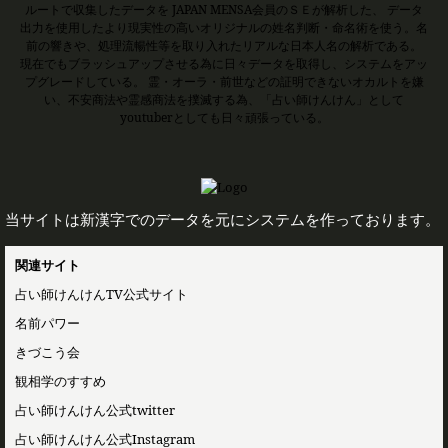
ルートで収集したデータを JAPAN MENSA会員のＳＥが解析した、 データ
出力を使用したより現実性の高いオリジナルの姓名判断・命名術を使う。名
前の響きや、処理流暢性等を取り入れたリアルな日本人名の解析である。
現在でもブラッシュアップさせる為に日々データを取得し、システムをアッ
プグレードしている。 霊・オーラ・前世などの証明できないオカルトを嫌
い、不安商法や霊感商法を撲滅する為、「占い師けんけん」として
youtuberとしても日々頑張っている。
当サイトは新漢字でのデータを元にシステムを作っております。
関連サイト
占い師けんけんTV公式サイト
名前パワー
きづこう会
観相学のすすめ
占い師けんけん公式twitter
占い師けんけん公式Instagram