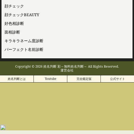
顔チェック
顔チェックBEAUTY
好色相診断
面相診断
キラキラネーム度診断
パーフェクト名前診断
Copyright © 2026 姓名判断 彩～無料姓名判断～ All Rights Reserved.
運営会社
姓名判断とは
Youtube
完全鑑定版
公式サイト