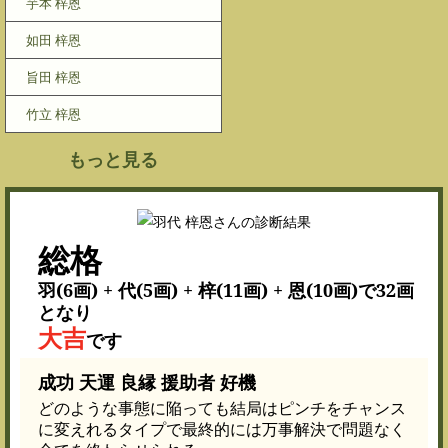
芋本 梓恩
如田 梓恩
旨田 梓恩
竹立 梓恩
もっと見る
総格
羽(6画) + 代(5画) + 梓(11画) + 恩(10画)で32画
となり
大吉
です
成功 天運 良縁 援助者 好機
どのような事態に陥っても結局はピンチをチャンス
に変えれるタイプで最終的には万事解決で問題なく