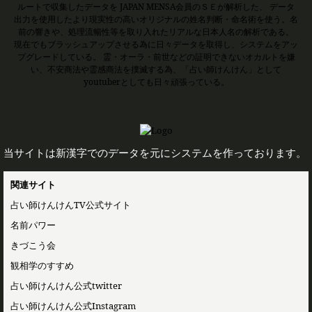
ルートで収集したデータを JAPAN MENSA会員のＳＥが解析した、 データ
出力を使用したより現実性の高いオリジナルの姓名判断・命名術を使う。名
前の響きや、処理流暢性等を取り入れたリアルな日本人名の解析である。
現在でもブラッシュアップさせる為に日々データを取得し、システムをアッ
プグレードしている。 霊・オーラ・前世などの証明できないオカルトを嫌
い、不安商法や霊感商法を撲滅する為、「占い師けんけん」として
youtuberとしても日々頑張っている。
当サイトは新漢字でのデータを元にシステムを作っております。
関連サイト
占い師けんけんTV公式サイト
名前パワー
きづこう会
観相学のすすめ
占い師けんけん公式twitter
占い師けんけん公式Instagram