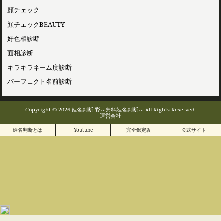
顔チェック
顔チェックBEAUTY
好色相診断
面相診断
キラキラネーム度診断
パーフェクト名前診断
Copyright © 2026 姓名判断 彩～無料姓名判断～ All Rights Reserved.
運営会社
姓名判断とは
Youtube
完全鑑定版
公式サイト