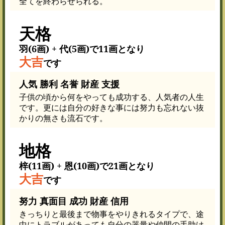
全てを終わらせられる。
天格
羽(6画) + 代(5画)で11画となり
大吉
です
人気 勝利 名誉 財産 支援
子供の頃から何をやっても成功する、人気者の人生
です。更には自分の好きな事には努力も忘れない抜
かりの無さも流石です。
地格
梓(11画) + 恩(10画)で21画となり
大吉
です
努力 真面目 成功 財産 信用
きっちりと最後まで物事をやりきれるタイプで、途
中にトラブルがあっても自分の器量や仲間の手助け