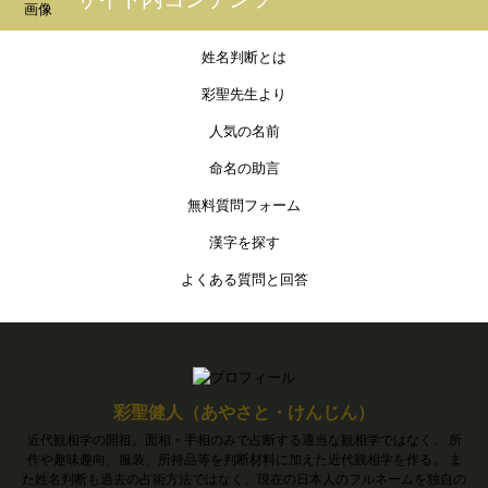
姓名判断とは
彩聖先生より
人気の名前
命名の助言
無料質問フォーム
漢字を探す
よくある質問と回答
彩聖健人（あやさと・けんじん）
近代観相学の開祖。面相・手相のみで占断する適当な観相学ではなく、 所
作や趣味趣向、服装、所持品等を判断材料に加えた近代観相学を作る。 ま
た姓名判断も過去の占術方法ではなく、現在の日本人のフルネームを独自の