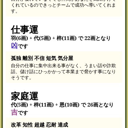
くれているのできっとチームで成功へ導いてくれま
す。
仕事運
羽(6画) + 代(5画) + 梓(11画) で 22画となり
凶
です
孤独 離別 不信 短気 気分屋
自分の仕事に集中出来る事がなく、うまい話や詐欺
話、儲け話にひっかかって本業まで脅かす事になり
そうです。
家庭運
代(5画) + 梓(11画) + 恩(10画) で 26画となり
吉
です
改革 知性 超越 忍耐 達成