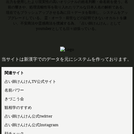
出力を使用したより現実性の高いオリジナルの姓名判断・命名術を使う。名
前の響きや、処理流暢性等を取り入れたリアルな日本人名の解析である。
現在でもブラッシュアップさせる為に日々データを取得し、システムをアッ
プグレードしている。 霊・オーラ・前世などの証明できないオカルトを嫌
い、不安商法や霊感商法を撲滅する為、「占い師けんけん」として
youtuberとしても日々頑張っている。
当サイトは新漢字でのデータを元にシステムを作っております。
関連サイト
占い師けんけんTV公式サイト
名前パワー
きづこう会
観相学のすすめ
占い師けんけん公式twitter
占い師けんけん公式Instagram
顔チェック