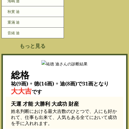
海嶋 迪
秋實 迪
重滿 迪
音緒 迪
もっと見る
総格
祐(9画) + 徳(14画) + 迪(8画)で31画となり
大大吉
です
天運 才能 大勝利 大成功 財産
姓名判断における最大吉数のひとつで、人にも好か
れて、仕事も出来て、人気もある全てにおいて成功
を手に入れれます。