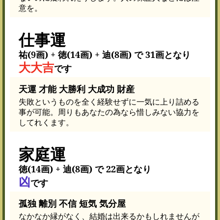
意を。
仕事運
祐(9画) + 徳(14画) + 迪(8画) で 31画となり
大大吉
です
天運 才能 大勝利 大成功 財産
失敗というものを全く経験せずに一気に上り詰める
事が可能。周りもあなたの為なら惜しみない協力を
してれくます。
家庭運
徳(14画) + 迪(8画) で 22画となり
凶
です
孤独 離別 不信 短気 気分屋
なかなか縁がなく、結婚は出来るかもしれませんが