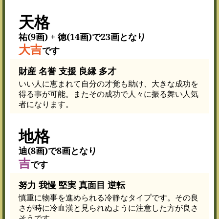
天格
祐(9画) + 徳(14画)で23画となり
大吉
です
財産 名誉 支援 良縁 多才
いい人に恵まれて自分の才覚も助け、大きな成功を
得る事が可能。またその成功で人々に振る舞い人気
者になります。
地格
迪(8画)で8画となり
吉
です
努力 我慢 堅実 真面目 逆転
慎重に物事を進められる冷静なタイプです。その良
さが時に冷血漢と見られぬように注意した方が良さ
そうです。