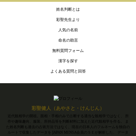
姓名判断とは
彩聖先生より
人気の名前
命名の助言
無料質問フォーム
漢字を探す
よくある質問と回答
彩聖健人（あやさと・けんじん）
近代観相学の開祖。面相・手相のみで占断する適当な観相学ではなく、 所
作や趣味趣向、服装、所持品等を判断材料に加えた近代観相学を作る。 ま
た姓名判断も過去の占術方法ではなく、現在の日本人のフルネームを独自の
ルートで収集したデータを JAPAN MENSA会員のＳＥが解析した、 データ