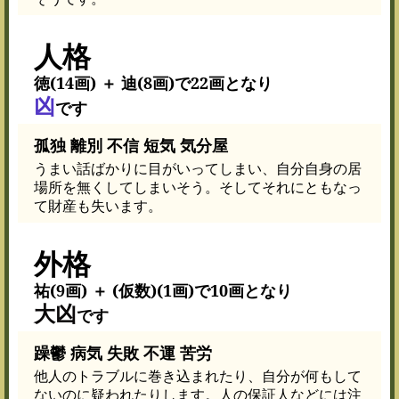
人格
徳(14画) ＋ 迪(8画)で22画となり
凶
です
孤独 離別 不信 短気 気分屋
うまい話ばかりに目がいってしまい、自分自身の居
場所を無くしてしまいそう。そしてそれにともなっ
て財産も失います。
外格
祐(9画) ＋ (仮数)(1画)で10画となり
大凶
です
躁鬱 病気 失敗 不運 苦労
他人のトラブルに巻き込まれたり、自分が何もして
ないのに疑われたりします。人の保証人などには注