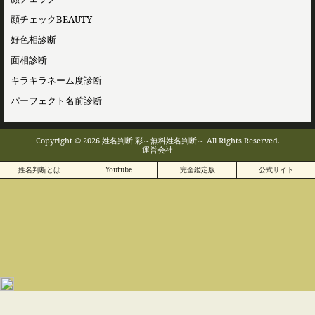
顔チェックBEAUTY
好色相診断
面相診断
キラキラネーム度診断
パーフェクト名前診断
Copyright © 2026 姓名判断 彩～無料姓名判断～ All Rights Reserved.
運営会社
姓名判断とは
Youtube
完全鑑定版
公式サイト