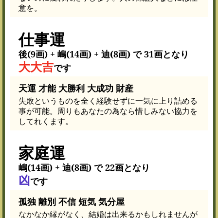
意を。
仕事運
後(9画) + 嶋(14画) + 迪(8画) で 31画となり
大大吉
です
天運 才能 大勝利 大成功 財産
失敗というものを全く経験せずに一気に上り詰める
事が可能。周りもあなたの為なら惜しみない協力を
してれくます。
家庭運
嶋(14画) + 迪(8画) で 22画となり
凶
です
孤独 離別 不信 短気 気分屋
なかなか縁がなく、結婚は出来るかもしれませんが