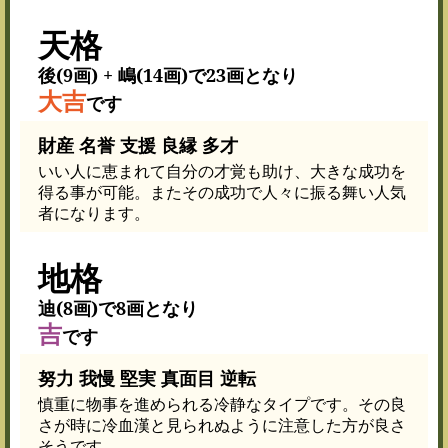
天格
後(9画) + 嶋(14画)で23画となり
大吉
です
財産 名誉 支援 良縁 多才
いい人に恵まれて自分の才覚も助け、大きな成功を
得る事が可能。またその成功で人々に振る舞い人気
者になります。
地格
迪(8画)で8画となり
吉
です
努力 我慢 堅実 真面目 逆転
慎重に物事を進められる冷静なタイプです。その良
さが時に冷血漢と見られぬように注意した方が良さ
そうです。