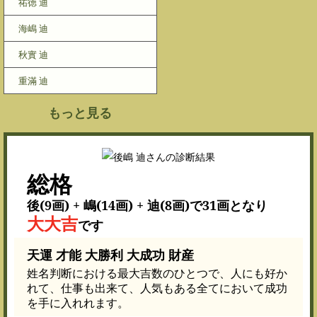
祐徳 迪
海嶋 迪
秋實 迪
重滿 迪
もっと見る
総格
後(9画) + 嶋(14画) + 迪(8画)で31画となり
大大吉
です
天運 才能 大勝利 大成功 財産
姓名判断における最大吉数のひとつで、人にも好か
れて、仕事も出来て、人気もある全てにおいて成功
を手に入れれます。