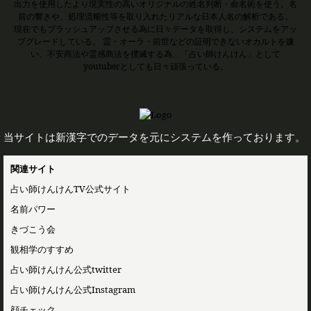
出力を使用したより現実性の高いオリジナルの姓名判断・命名術を使う。名
前の響きや、処理流暢性等を取り入れたリアルな日本人名の解析である。
現在でもブラッシュアップさせる為に日々データを取得し、システムをアッ
プグレードしている。 霊・オーラ・前世などの証明できないオカルトを嫌
い、不安商法や霊感商法を撲滅する為、「占い師けんけん」として
youtuberとしても日々頑張っている。
当サイトは新漢字でのデータを元にシステムを作っております。
関連サイト
占い師けんけんTV公式サイト
名前パワー
きづこう会
観相学のすすめ
占い師けんけん公式twitter
占い師けんけん公式Instagram
顔チェック