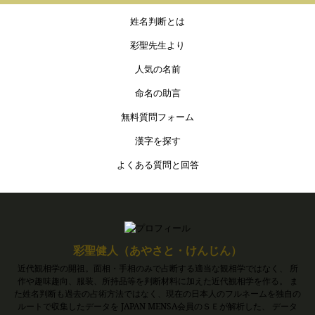
姓名判断とは
彩聖先生より
人気の名前
命名の助言
無料質問フォーム
漢字を探す
よくある質問と回答
彩聖健人（あやさと・けんじん）
近代観相学の開祖。面相・手相のみで占断する適当な観相学ではなく、 所
作や趣味趣向、服装、所持品等を判断材料に加えた近代観相学を作る。 ま
た姓名判断も過去の占術方法ではなく、現在の日本人のフルネームを独自の
ルートで収集したデータを JAPAN MENSA会員のＳＥが解析した、 データ