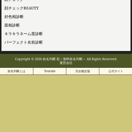
顔チェックBEAUTY
好色相診断
面相診断
キラキラネーム度診断
パーフェクト名前診断
Copyright © 2026 姓名判断 彩～無料姓名判断～ All Rights Reserved.
運営会社
姓名判断とは
Youtube
完全鑑定版
公式サイト