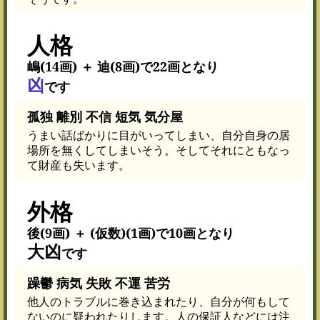
人格
嶋(14画) ＋ 迪(8画)で22画となり
凶
です
孤独 離別 不信 短気 気分屋
うまい話ばかりに目がいってしまい、自分自身の居
場所を無くしてしまいそう。そしてそれにともなっ
て財産も失います。
外格
後(9画) ＋ (仮数)(1画)で10画となり
大凶
です
躁鬱 病気 失敗 不運 苦労
他人のトラブルに巻き込まれたり、自分が何もして
ないのに疑われたりします。人の保証人などには注