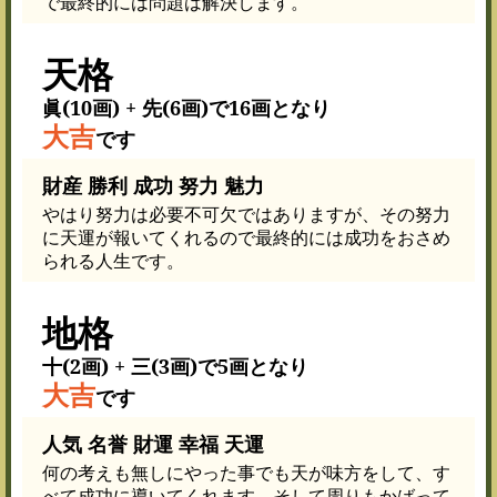
で最終的には問題は解決します。
天格
眞(10画) + 先(6画)で16画となり
大吉
です
財産 勝利 成功 努力 魅力
やはり努力は必要不可欠ではありますが、その努力
に天運が報いてくれるので最終的には成功をおさめ
られる人生です。
地格
十(2画) + 三(3画)で5画となり
大吉
です
人気 名誉 財運 幸福 天運
何の考えも無しにやった事でも天が味方をして、す
べて成功に導いてくれます。そして周りもかばって