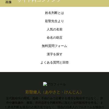
姓名判断とは
彩聖先生より
人気の名前
命名の助言
無料質問フォーム
漢字を探す
よくある質問と回答
彩聖健人（あやさと・けんじん）
近代観相学の開祖。面相・手相のみで占断する適当な観相学ではなく、 所
作や趣味趣向、服装、所持品等を判断材料に加えた近代観相学を作る。 ま
た姓名判断も過去の占術方法ではなく、現在の日本人のフルネームを独自の