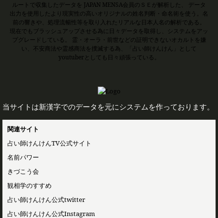
ルートで収集したデータを JAPAN MENSA会員のＳＥが解析した、 データ
出力を使用したより現実性の高いオリジナルの姓名判断・命名術を使う。名
前の響きや、処理流暢性等を取り入れたリアルな日本人名の解析である。
現在でもブラッシュアップさせる為に日々データを取得し、システムをアッ
プグレードしている。 霊・オーラ・前世などの証明できないオカルトを嫌
い、不安商法や霊感商法を撲滅する為、「占い師けんけん」として
youtuberとしても日々頑張っている。
当サイトは新漢字でのデータを元にシステムを作っております。
関連サイト
占い師けんけんTV公式サイト
名前パワー
きづこう会
観相学のすすめ
占い師けんけん公式twitter
占い師けんけん公式Instagram