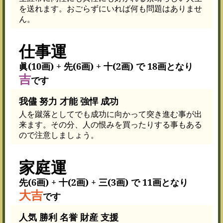
を送れます。おごらずにいれば何も問題はありませ
ん。
仕事運
眞(10画) + 先(6画) + 十(2画) で 18画となり
吉
です
我儘 努力 才能 強悍 成功
人を蹴落としてでも成功に向かって突き進む事が出
来ます。その分、人の恨みを買ったりする事もある
ので注意しましょう。
家庭運
先(6画) + 十(2画) + 三(3画) で 11画となり
大吉
です
人気 勝利 名誉 財産 支援