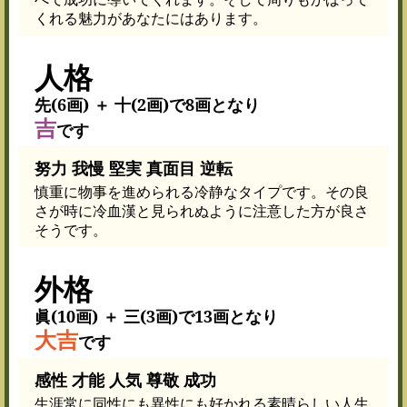
くれる魅力があなたにはあります。
人格
先(6画) ＋ 十(2画)で8画となり
吉
です
努力 我慢 堅実 真面目 逆転
慎重に物事を進められる冷静なタイプです。その良
さが時に冷血漢と見られぬように注意した方が良さ
そうです。
外格
眞(10画) ＋ 三(3画)で13画となり
大吉
です
感性 才能 人気 尊敬 成功
生涯常に同性にも異性にも好かれる素晴らしい人生