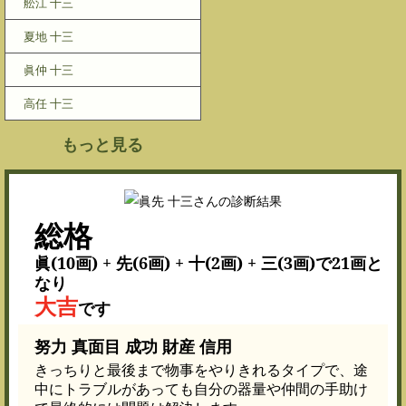
舩江 十三
夏地 十三
眞仲 十三
高任 十三
もっと見る
総格
眞(10画) + 先(6画) + 十(2画) + 三(3画)で21画と
なり
大吉
です
努力 真面目 成功 財産 信用
きっちりと最後まで物事をやりきれるタイプで、途
中にトラブルがあっても自分の器量や仲間の手助け