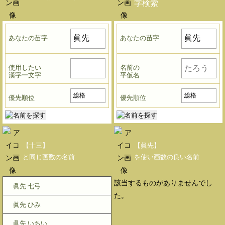
字検索
あなたの苗字
あなたの苗字
使用したい
名前の
漢字一文字
平仮名
優先順位
優先順位
【十三】
【眞先】
と同じ画数の名前
を使い画数の良い名前
該当するものがありませんでし
眞先 七弓
た。
眞先 ひみ
眞先 いちい