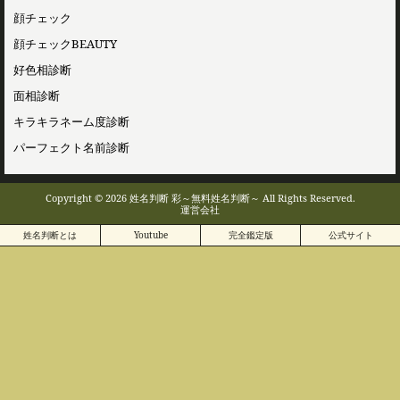
顔チェック
顔チェックBEAUTY
好色相診断
面相診断
キラキラネーム度診断
パーフェクト名前診断
Copyright © 2026 姓名判断 彩～無料姓名判断～ All Rights Reserved.
運営会社
姓名判断とは
Youtube
完全鑑定版
公式サイト