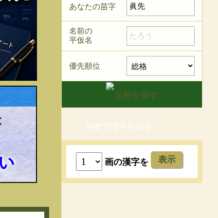
あなたの苗字
名前の
平仮名
優先順位
画数で漢字を探す
表示
画の漢字を