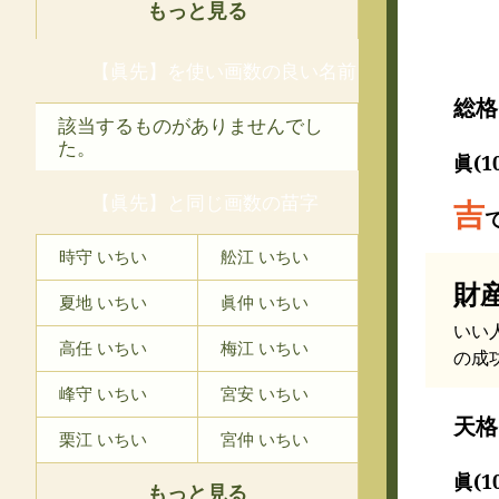
もっと見る
【眞先】を使い画数の良い名前
総格
該当するものがありませんでし
た。
眞(1
【眞先】と同じ画数の苗字
吉
時守 いちい
舩江 いちい
財
夏地 いちい
眞仲 いちい
いい
高任 いちい
梅江 いちい
の成
峰守 いちい
宮安 いちい
天格
栗江 いちい
宮仲 いちい
眞(1
もっと見る