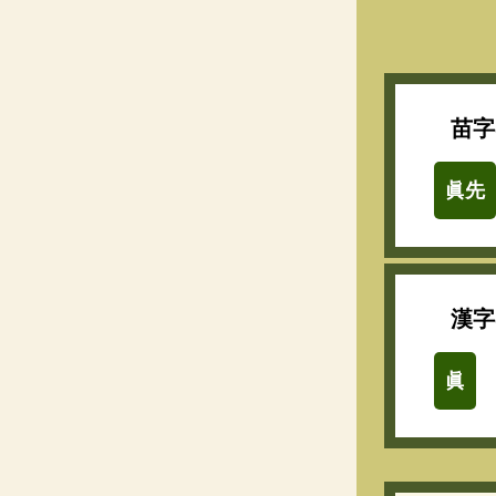
苗字
眞先
漢字
眞