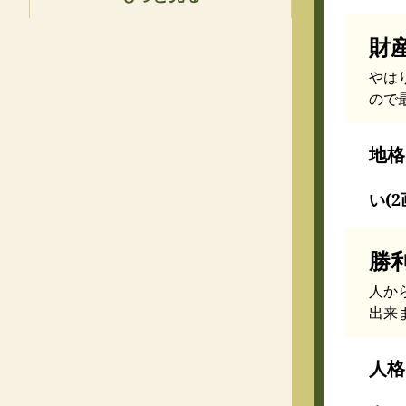
財
やは
ので
地格
い(2
勝
人か
出来
人格