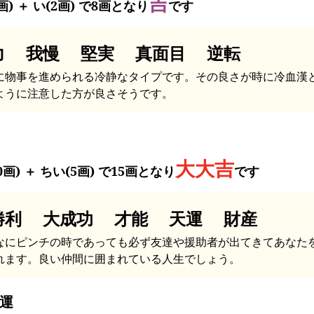
吉
画) ＋ い(2画) で8画となり
です
力 我慢 堅実 真面目 逆転
に物事を進められる冷静なタイプです。その良さが時に冷血漢
ように注意した方が良さそうです。
大大吉
0画) ＋ ちい(5画) で15画となり
です
勝利 大成功 才能 天運 財産
なにピンチの時であっても必ず友達や援助者が出てきてあなた
れます。良い仲間に囲まれている人生でしょう。
運