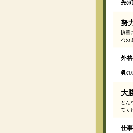
先(6
努
慎重
れぬ
外格
眞(1
大
どん
てく
仕事