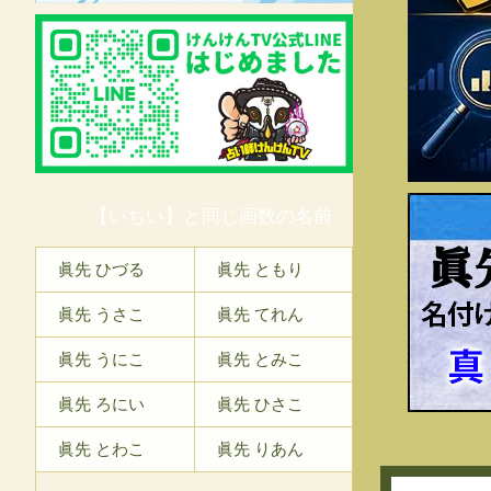
【いちい】と同じ画数の名前
眞
眞先 ひづる
眞先 ともり
眞先 うさこ
眞先 てれん
眞先 うにこ
眞先 とみこ
眞先 ろにい
眞先 ひさこ
眞先 とわこ
眞先 りあん