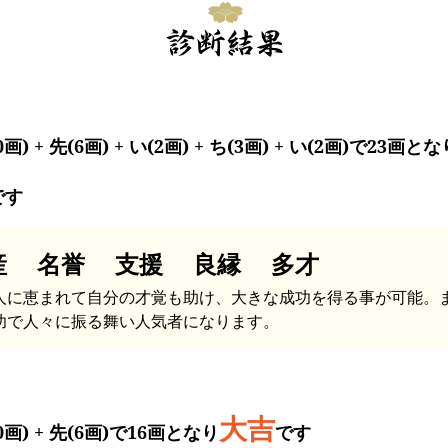
0画) + 先(6画) + い(2画) + ち(3画) + い(2画)で23画とな
です
産 名誉 支援 良縁 多才
人に恵まれて自分の才覚も助け、大きな成功を得る事が可能。
功で人々に振る舞い人気者になります。
大吉
0画) + 先(6画)で16画となり
です