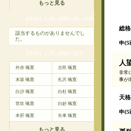
もっと見る
【申谷】を使い画数の良い名前
総格
該当するものがありませんでし
た。
申(5
【申谷】と同じ画数の苗字
人
外赤 颯寛
古邑 颯寛
非常
事が
末坂 颯寛
礼沢 颯寛
白沙 颯寛
白杜 颯寛
天格
世吹 颯寛
白妙 颯寛
申(5
本肝 颯寛
矢車 颯寛
もっと見る