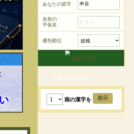
あなたの苗字
名前の
平仮名
優先順位
画数で漢字を探す
表示
画の漢字を