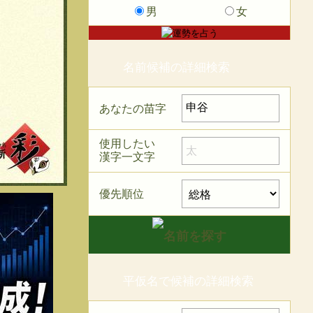
男
女
名前候補の詳細検索
あなたの苗字
使用したい
漢字一文字
優先順位
平仮名で候補の詳細検索