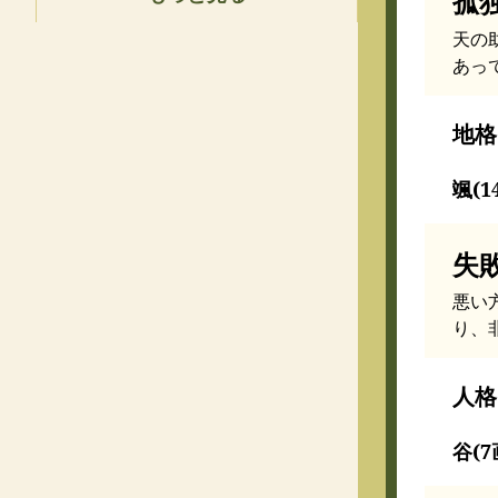
孤
天の
あっ
地格
颯(1
失
悪い
り、
人格
谷(7