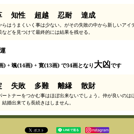
革 知性 超越 忍耐 達成
からはうまくいく事は少ない。がその失敗の中から新しいアイ
策などを見つけて最終的には結果を残せる。
運
大凶
画) + 颯(14画) + 寛(13画) で34画となり
です
綻 失敗 多難 離縁 散財
パートナーをつかむ事はほぼ出来ないでしょう。仲が良いのは
、結婚出来ても長続きはしません。