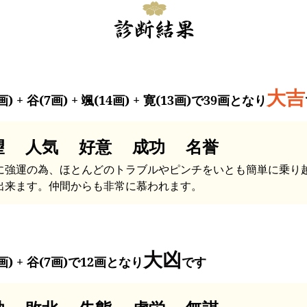
大吉
画) + 谷(7画) + 颯(14画) + 寛(13画)で39画となり
望 人気 好意 成功 名誉
に強運の為、ほとんどのトラブルやピンチをいとも簡単に乗り
出来ます。仲間からも非常に慕われます。
大凶
画) + 谷(7画)で12画となり
です