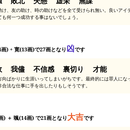
独 敗北 失態 虚栄 無謀
助け、友の助け、時の助けなどを全て受けられ無い。良いアイ
ても何一つ成功する事はないでしょう。
凶
4画) + 寛(13画)で27画となり
です
敗 我儘 不信感 裏切り 才能
方向ばかりに生涯いってしまいがちです。最終的には罪人にな
非合法な仕事に手を出したりもしそうです。
大吉
画) ＋ 颯(14画) で21画となり
です