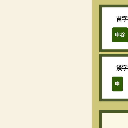
苗字
申谷
漢字
申