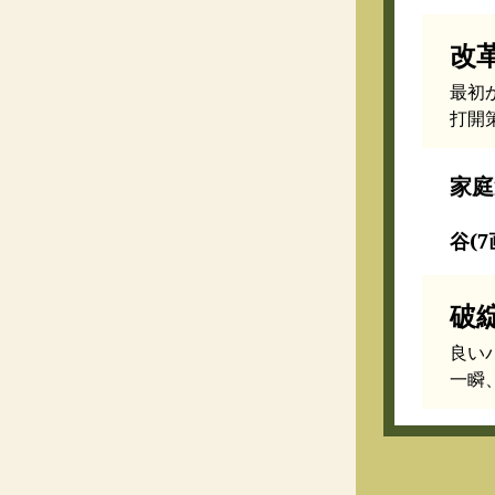
改
最初
打開
家庭
谷(7
破
良い
一瞬