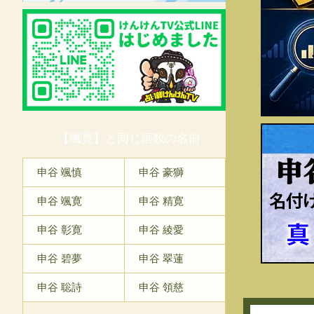
【颯寛】と同じ画数の名前
申
申谷 颯慎
申谷 豪獅
申谷 颯寛
申谷 精寛
申谷 彰寛
申谷 綾愛
申谷 碧夢
申谷 翠蓮
申谷 聡詩
申谷 領慈