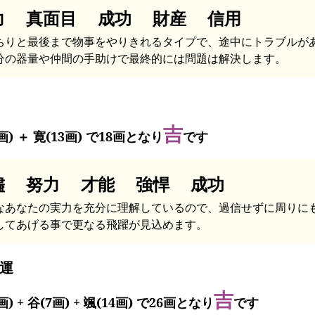
力 真面目 成功 財産 信用
ちりと最後まで物事をやりきれるタイプで、途中にトラブルが
分の器量や仲間の手助けで最終的には問題は解決します。
吉
画) ＋ 寛(13画) で18画となり
です
儘 努力 才能 強悍 成功
なあなたの実力を充分に理解しているので、過信せずに周りに
してあげる事で更なる飛躍が見込めます。
運
吉
画) + 谷(7画) + 颯(14画) で26画となり
です