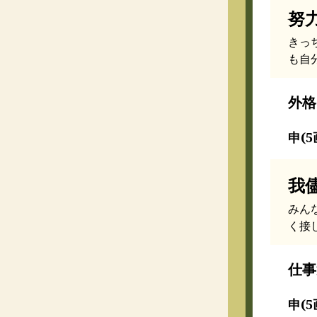
努
きっ
も自
外格
申(5
我
みん
く接
仕事
申(5