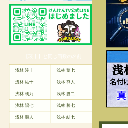
【瑛十】と同じ画数の名前
浅
浅林 湊十
浅林 葉七
浅林 結十
浅林 尊人
浅林 朝乃
浅林 勝二
浅林 陽七
浅林 勝七
浅林 順人
浅林 結七