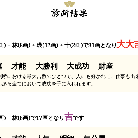
大大
画) + 林(8画) + 瑛(12画) + 十(2画)で31画となり
運 才能 大勝利 大成功 財産
判断における最大吉数のひとつで、人にも好かれて、仕事も出
もある全てにおいて成功を手に入れれます。
吉
画) + 林(8画)で17画となり
です