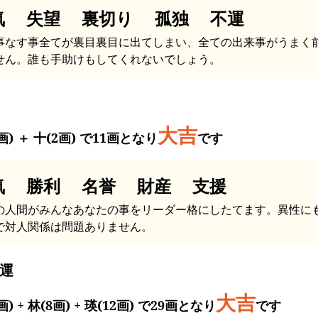
気 失望 裏切り 孤独 不運
事なす事全てが裏目裏目に出てしまい、全ての出来事がうまく
せん。誰も手助けもしてくれないでしょう。
大吉
画) ＋ 十(2画) で11画となり
です
気 勝利 名誉 財産 支援
の人間がみんなあなたの事をリーダー格にしたてます。異性に
で対人関係は問題ありません。
運
大吉
画) + 林(8画) + 瑛(12画) で29画となり
です