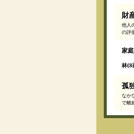
財
他人
の評
家庭
林(8
孤
なか
で離