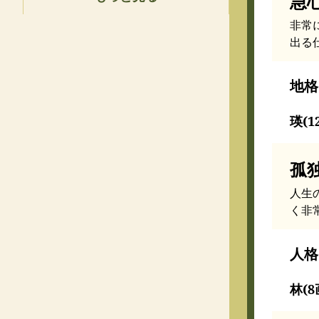
急
非常
出る
地格
瑛(1
孤
人生
く非
人格
林(8