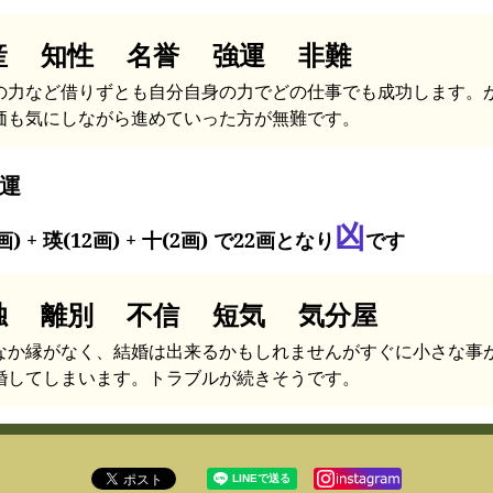
産 知性 名誉 強運 非難
の力など借りずとも自分自身の力でどの仕事でも成功します。
価も気にしながら進めていった方が無難です。
運
凶
画) + 瑛(12画) + 十(2画) で22画となり
です
独 離別 不信 短気 気分屋
なか縁がなく、結婚は出来るかもしれませんがすぐに小さな事
婚してしまいます。トラブルが続きそうです。