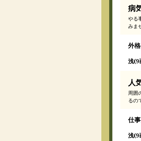
病
やる
みま
外格
浅(9
人
周囲
るの
仕事
浅(9