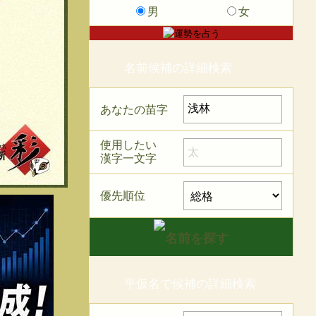
男
女
名前候補の詳細検索
あなたの苗字
使用したい
漢字一文字
優先順位
平仮名で候補の詳細検索