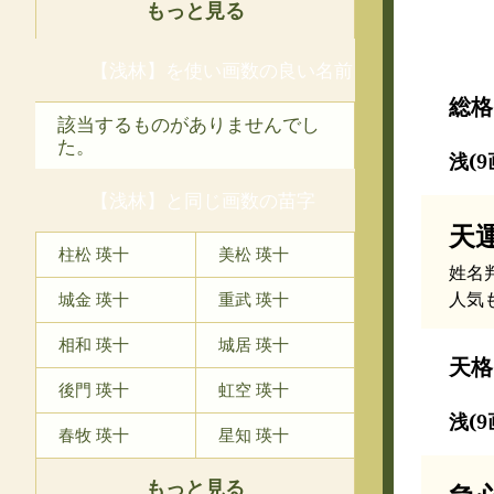
もっと見る
【浅林】を使い画数の良い名前
総格
該当するものがありませんでし
た。
浅(9
【浅林】と同じ画数の苗字
天
柱松 瑛十
美松 瑛十
姓名
人気
城金 瑛十
重武 瑛十
相和 瑛十
城居 瑛十
天格
後門 瑛十
虹空 瑛十
浅(9
春牧 瑛十
星知 瑛十
もっと見る