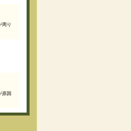
が周り
が原因