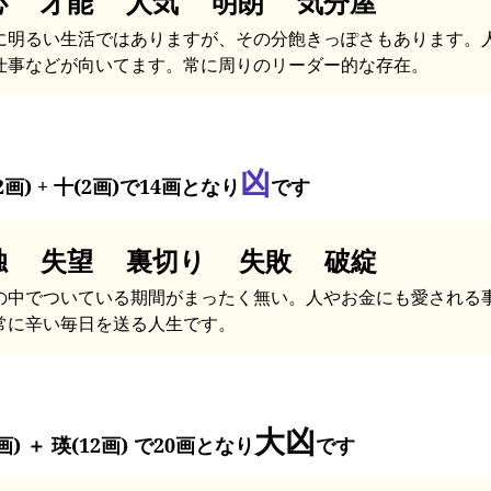
心 才能 人気 明朗 気分屋
に明るい生活ではありますが、その分飽きっぽさもあります。
仕事などが向いてます。常に周りのリーダー的な存在。
凶
2画) + 十(2画)で14画となり
です
独 失望 裏切り 失敗 破綻
の中でついている期間がまったく無い。人やお金にも愛される
常に辛い毎日を送る人生です。
大凶
画) ＋ 瑛(12画) で20画となり
です