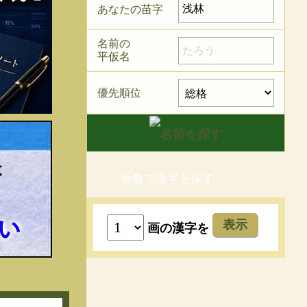
あなたの苗字
名前の
平仮名
優先順位
画数で漢字を探す
表示
画の漢字を