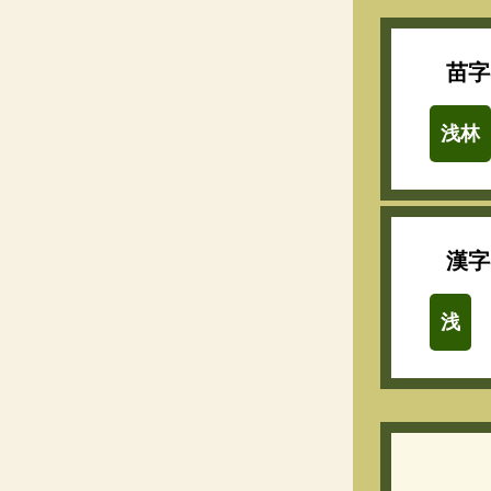
苗字
浅林
漢字
浅