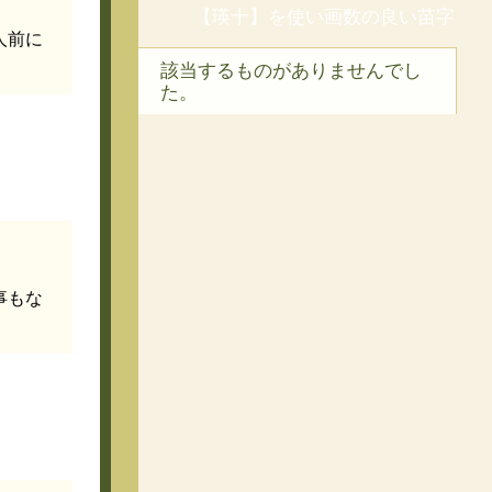
【瑛十】を使い画数の良い苗字
人前に
該当するものがありませんでし
た。
事もな