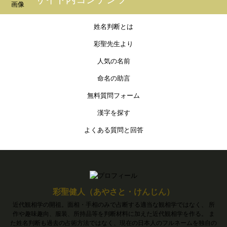
姓名判断とは
彩聖先生より
人気の名前
命名の助言
無料質問フォーム
漢字を探す
よくある質問と回答
彩聖健人（あやさと・けんじん）
近代観相学の開祖。面相・手相のみで占断する適当な観相学ではなく、 所
作や趣味趣向、服装、所持品等を判断材料に加えた近代観相学を作る。 ま
た姓名判断も過去の占術方法ではなく、現在の日本人のフルネームを独自の