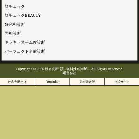
顔チェック
顔チェックBEAUTY
好色相診断
面相診断
キラキラネーム度診断
パーフェクト名前診断
Copyright © 2026 姓名判断 彩～無料姓名判断～ All Rights Reserved.
運営会社
姓名判断とは
Youtube
完全鑑定版
公式サイト