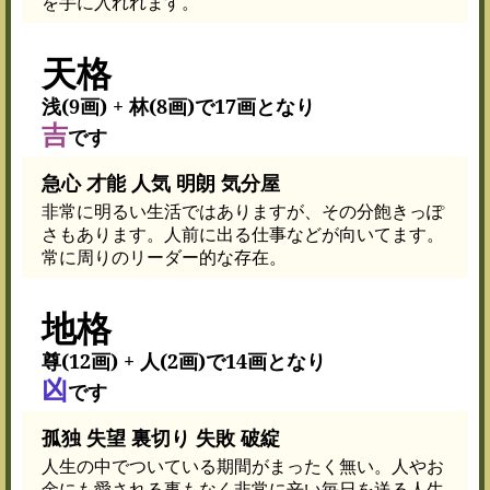
を手に入れれます。
天格
浅(9画) + 林(8画)で17画となり
吉
です
急心 才能 人気 明朗 気分屋
非常に明るい生活ではありますが、その分飽きっぽ
さもあります。人前に出る仕事などが向いてます。
常に周りのリーダー的な存在。
地格
尊(12画) + 人(2画)で14画となり
凶
です
孤独 失望 裏切り 失敗 破綻
人生の中でついている期間がまったく無い。人やお
金にも愛される事もなく非常に辛い毎日を送る人生