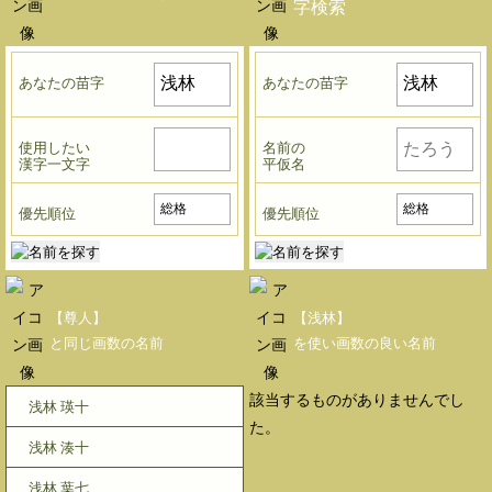
字検索
あなたの苗字
あなたの苗字
使用したい
名前の
漢字一文字
平仮名
優先順位
優先順位
【尊人】
【浅林】
と同じ画数の名前
を使い画数の良い名前
該当するものがありませんでし
浅林 瑛十
た。
浅林 湊十
浅林 葉七