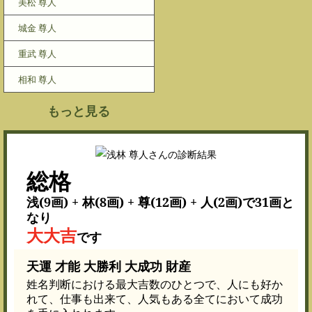
美松 尊人
城金 尊人
重武 尊人
相和 尊人
もっと見る
総格
浅(9画) + 林(8画) + 尊(12画) + 人(2画)で31画と
なり
大大吉
です
天運 才能 大勝利 大成功 財産
姓名判断における最大吉数のひとつで、人にも好か
れて、仕事も出来て、人気もある全てにおいて成功