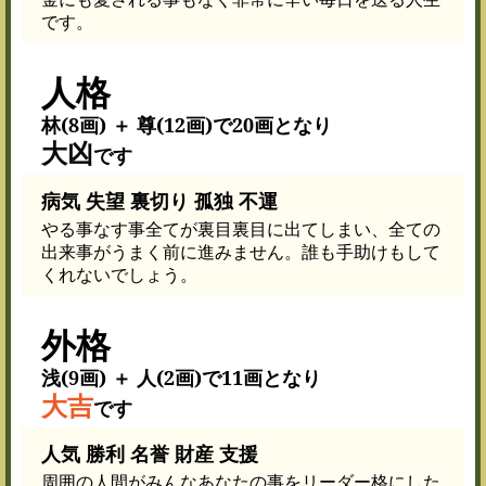
です。
人格
林(8画) ＋ 尊(12画)で20画となり
大凶
です
病気 失望 裏切り 孤独 不運
やる事なす事全てが裏目裏目に出てしまい、全ての
出来事がうまく前に進みません。誰も手助けもして
くれないでしょう。
外格
浅(9画) ＋ 人(2画)で11画となり
大吉
です
人気 勝利 名誉 財産 支援
周囲の人間がみんなあなたの事をリーダー格にした