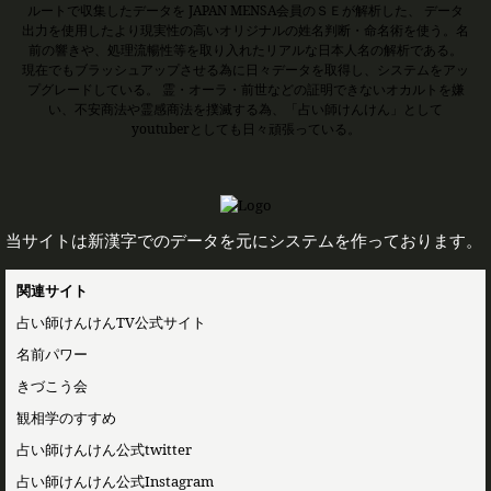
ルートで収集したデータを JAPAN MENSA会員のＳＥが解析した、 データ
出力を使用したより現実性の高いオリジナルの姓名判断・命名術を使う。名
前の響きや、処理流暢性等を取り入れたリアルな日本人名の解析である。
現在でもブラッシュアップさせる為に日々データを取得し、システムをアッ
プグレードしている。 霊・オーラ・前世などの証明できないオカルトを嫌
い、不安商法や霊感商法を撲滅する為、「占い師けんけん」として
youtuberとしても日々頑張っている。
当サイトは新漢字でのデータを元にシステムを作っております。
関連サイト
占い師けんけんTV公式サイト
名前パワー
きづこう会
観相学のすすめ
占い師けんけん公式twitter
占い師けんけん公式Instagram