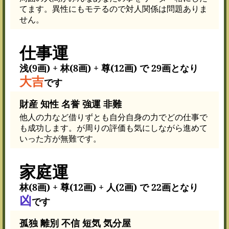
てます。異性にもモテるので対人関係は問題ありま
せん。
仕事運
浅(9画) + 林(8画) + 尊(12画) で 29画となり
大吉
です
財産 知性 名誉 強運 非難
他人の力など借りずとも自分自身の力でどの仕事で
も成功します。が周りの評価も気にしながら進めて
いった方が無難です。
家庭運
林(8画) + 尊(12画) + 人(2画) で 22画となり
凶
です
孤独 離別 不信 短気 気分屋