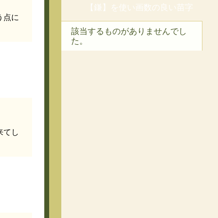
【鎌】を使い画数の良い苗字
う点に
該当するものがありませんでし
た。
来てし
。