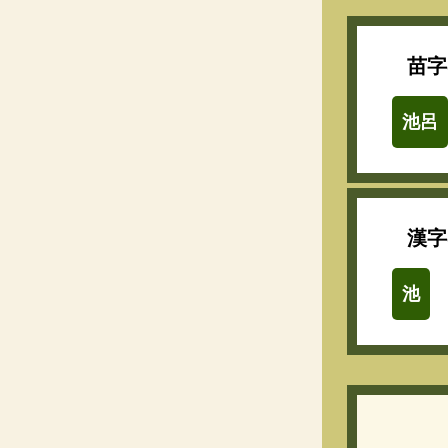
苗字
池呂
漢字
池