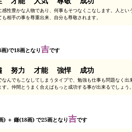
性 才能 人気 尊敬 成功
に感性豊かな人物であり、何事もそつなくこなします。人とい
ても相手の事を尊重出来、自分も尊敬されます。
吉
18画)で18画となり
です
儘 努力 才能 強悍 成功
でなんでもこなしてしまうタイプで、勉強も仕事も問題なく出
ます。仲間とうまく合えばもっと成功する事が出来るでしょう
吉
画) ＋ 鎌(18画) で25画となり
です