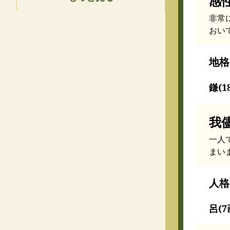
感
非常
おい
地格
鎌(
我
一人
まい
人格
呂(7