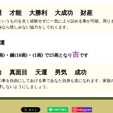
運 才能 大勝利 大成功 財産
というものを全く経験せずに一気に上り詰める事が可能。周り
為なら惜しみない協力をしてれくます。
運
吉
画) + 鎌(18画) + (1画) で25画となり
です
力 真面目 天運 男気 成功
の事を自由にしてあげる事であなた自身も楽になれます。家族
縛しないようにしましょう。