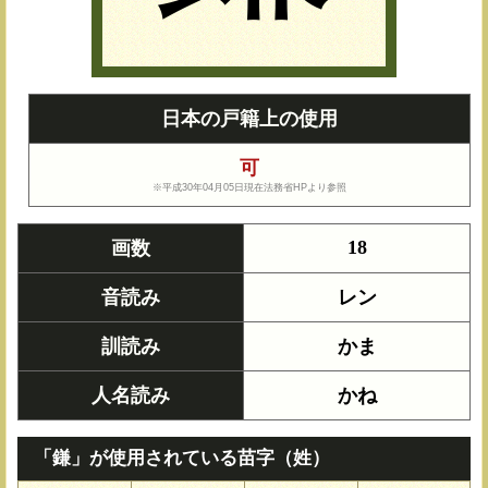
日本の戸籍上の使用
可
※平成30年04月05日現在法務省HPより参照
18
画数
音読み
レン
訓読み
かま
人名読み
かね
「鎌」が使用されている苗字（姓）