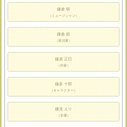
鎌倉 研
（ミュージシャン）
鎌倉 節
（政治家）
鎌原 正巳
（作家）
鎌多 十郎
（キャラクター）
鎌滝 えり
（女優）