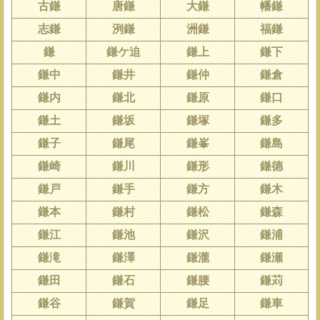
古鎌
唐鎌
大鎌
幡鎌
志鎌
洌鎌
洲鎌
福鎌
鎌
鎌ケ迫
鎌上
鎌下
鎌中
鎌井
鎌仲
鎌倉
鎌内
鎌北
鎌原
鎌口
鎌土
鎌坂
鎌塚
鎌多
鎌子
鎌尾
鎌峯
鎌島
鎌崎
鎌川
鎌形
鎌德
鎌戸
鎌手
鎌方
鎌木
鎌本
鎌村
鎌松
鎌森
鎌江
鎌池
鎌沢
鎌浦
鎌滝
鎌澤
鎌瀧
鎌瀬
鎌田
鎌石
鎌腰
鎌苅
鎌谷
鎌賀
鎌足
鎌車