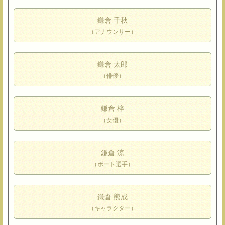
鎌倉 千秋
（アナウンサー）
鎌倉 太郎
（俳優）
鎌倉 梓
（女優）
鎌倉 涼
（ボート選手）
鎌倉 熊成
（キャラクター）