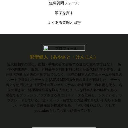
無料質問フォーム
漢字を探す
よくある質問と回答
彩聖健人（あやさと・けんじん）
近代観相学の開祖。面相・手相のみで占断する適当な観相学ではなく、 所
作や趣味趣向、服装、所持品等を判断材料に加えた近代観相学を作る。 ま
た姓名判断も過去の占術方法ではなく、現在の日本人のフルネームを独自の
ルートで収集したデータを JAPAN MENSA会員のＳＥが解析した、 データ
出力を使用したより現実性の高いオリジナルの姓名判断・命名術を使う。名
前の響きや、処理流暢性等を取り入れたリアルな日本人名の解析である。
現在でもブラッシュアップさせる為に日々データを取得し、システムをアッ
プグレードしている。 霊・オーラ・前世などの証明できないオカルトを嫌
い、不安商法や霊感商法を撲滅する為、「占い師けんけん」として
youtuberとしても日々頑張っている。