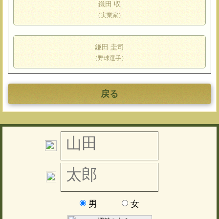
鎌田 収
（実業家）
鎌田 圭司
（野球選手）
戻る
男
女