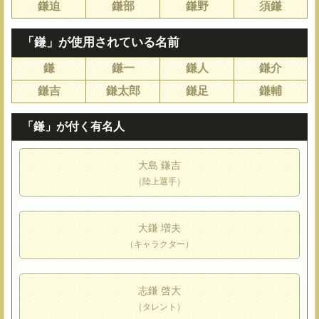
鎌迫
鎌部
鎌野
須鎌
「鎌」が使用されている名前
鎌
鎌一
鎌人
鎌介
鎌吉
鎌太郎
鎌足
鎌輔
「鎌」が付く有名人
大島 鎌吉
（陸上選手）
大鎌 増夫
（キャラクター）
志鎌 啓大
（タレント）