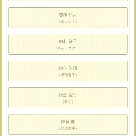
志鎌 拓大
（タレント）
由利 鎌子
（キャラクター）
鎌仲 政昭
（野球選手）
鎌倉 佐弓
（歌手）
鎌倉 健
（野球選手）