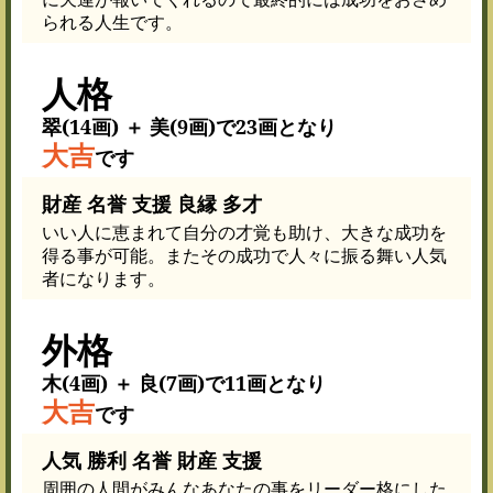
られる人生です。
人格
翠(14画) ＋ 美(9画)で23画となり
大吉
です
財産 名誉 支援 良縁 多才
いい人に恵まれて自分の才覚も助け、大きな成功を
得る事が可能。またその成功で人々に振る舞い人気
者になります。
外格
木(4画) ＋ 良(7画)で11画となり
大吉
です
人気 勝利 名誉 財産 支援
周囲の人間がみんなあなたの事をリーダー格にした