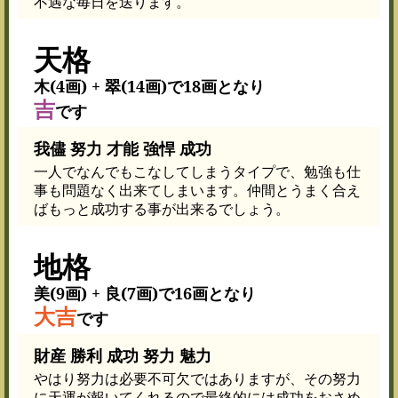
不遇な毎日を送ります。
天格
木(4画) + 翠(14画)で18画となり
吉
です
我儘 努力 才能 強悍 成功
一人でなんでもこなしてしまうタイプで、勉強も仕
事も問題なく出来てしまいます。仲間とうまく合え
ばもっと成功する事が出来るでしょう。
地格
美(9画) + 良(7画)で16画となり
大吉
です
財産 勝利 成功 努力 魅力
やはり努力は必要不可欠ではありますが、その努力
に天運が報いてくれるので最終的には成功をおさめ