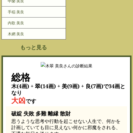
中榮 美良
手稲 美良
内歌 美良
木網 美良
もっと見る
総格
木(4画) + 翠(14画) + 美(9画) + 良(7画)で34画と
なり
大凶
です
破綻 失敗 多難 離縁 散財
思うような思考や行動を起こせない人生で、何かを
計画していても目に見えない何かに邪魔をされる、