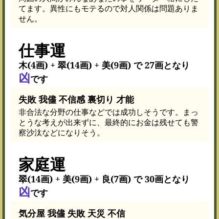
てます。異性にもモテるので対人関係は問題ありま
せん。
仕事運
木(4画) + 翠(14画) + 美(9画) で 27画となり
凶
です
失敗 我儘 不信感 裏切り 才能
非合法な分野の仕事などでは成功しそうです。まっ
とうな考えが出来ずに、最終的にお金は残せても警
察沙汰などになりそう。
家庭運
翠(14画) + 美(9画) + 良(7画) で 30画となり
凶
です
気分屋 我儘 失敗 天災 不信