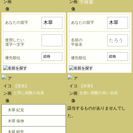
字検索
あなたの苗字
あなたの苗字
使用したい
名前の
漢字一文字
平仮名
優先順位
優先順位
【美良】
【木翠】
と同じ画数の名前
を使い画数の良い名前
該当するものがありませんでし
木翠 紀克
た。
木翠 保伸
木翠 昭芳