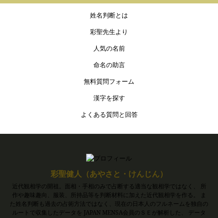
姓名判断とは
彩聖先生より
人気の名前
命名の助言
無料質問フォーム
漢字を探す
よくある質問と回答
彩聖健人（あやさと・けんじん）
近代観相学の開祖。面相・手相のみで占断する適当な観相学ではなく、 所
作や趣味趣向、服装、所持品等を判断材料に加えた近代観相学を作る。 ま
た姓名判断も過去の占術方法ではなく、現在の日本人のフルネームを独自の
ルートで収集したデータを JAPAN MENSA会員のＳＥが解析した、 データ