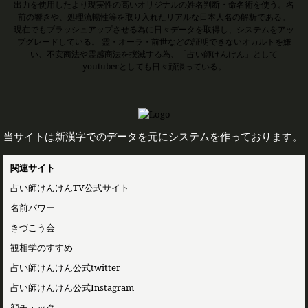
出力を使用したより現実性の高いオリジナルの姓名判断・命名術を使う。名
前の響きや、処理流暢性等を取り入れたリアルな日本人名の解析である。
現在でもブラッシュアップさせる為に日々データを取得し、システムをアッ
プグレードしている。 霊・オーラ・前世などの証明できないオカルトを嫌
い、不安商法や霊感商法を撲滅する為、「占い師けんけん」として
youtuberとしても日々頑張っている。
当サイトは新漢字でのデータを元にシステムを作っております。
関連サイト
占い師けんけんTV公式サイト
名前パワー
きづこう会
観相学のすすめ
占い師けんけん公式twitter
占い師けんけん公式Instagram
顔チェック