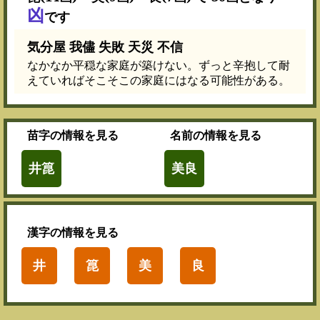
凶
です
気分屋 我儘 失敗 天災 不信
なかなか平穏な家庭が築けない。ずっと辛抱して耐
えていればそこそこの家庭にはなる可能性がある。
苗字
の情報を見る
名前
の情報を見る
井箟
美良
漢字
の情報を見る
井
箟
美
良