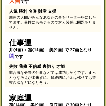
大吉
です
人気 勝利 名誉 財産 支援
周囲の人間がみんなあなたの事をリーダー格にした
てます。異性にもモテるので対人関係は問題ありま
せん。
仕事運
井(4画) + 箟(14画) + 美(9画) で 27画となり
凶
です
失敗 我儘 不信感 裏切り 才能
非合法な分野の仕事などでは成功しそうです。まっ
とうな考えが出来ずに、最終的にお金は残せても警
察沙汰などになりそう。
家庭運
箟(14画) + 美(9画) + 良(7画) で 30画となり