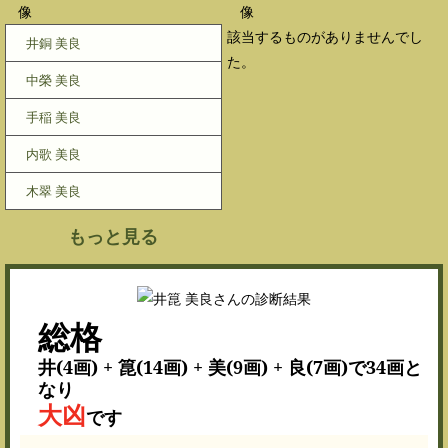
該当するものがありませんでし
井銅 美良
た。
中榮 美良
手稲 美良
内歌 美良
木翠 美良
もっと見る
総格
井(4画) + 箟(14画) + 美(9画) + 良(7画)で34画と
なり
大凶
です