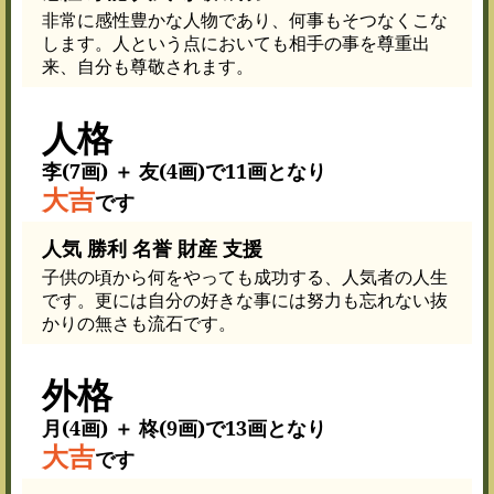
非常に感性豊かな人物であり、何事もそつなくこな
します。人という点においても相手の事を尊重出
来、自分も尊敬されます。
人格
李(7画) ＋ 友(4画)で11画となり
大吉
です
人気 勝利 名誉 財産 支援
子供の頃から何をやっても成功する、人気者の人生
です。更には自分の好きな事には努力も忘れない抜
かりの無さも流石です。
外格
月(4画) ＋ 柊(9画)で13画となり
大吉
です