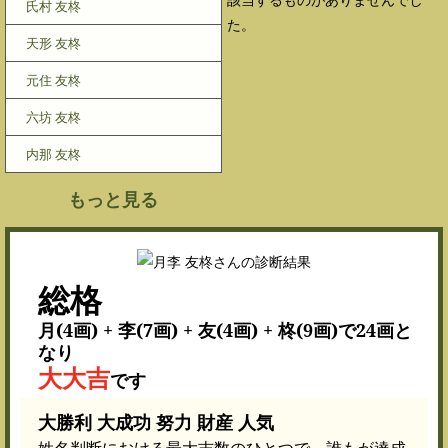
氏村 友柊
た。
天形 友柊
元住 友柊
六坊 友柊
内那 友柊
もっと見る
総格
月(4画) + 李(7画) + 友(4画) + 柊(9画)で24画と
なり
大大吉
です
大勝利 大成功 努力 財産 人気
姓名判断における最大吉数のひとつで、誰もが達成