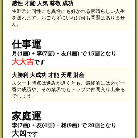
感性 才能 人気 尊敬 成功
生涯常に同性にも異性にも好かれる素晴らしい人生
を送れます。おごらずにいれば何も問題はありませ
ん。
仕事運
月(4画) + 李(7画) + 友(4画) で 15画となり
大大吉
です
大勝利 大成功 才能 天運 財産
スタート時点は進みが遅くとも、最終的には必ず一
番の成績や、その業界でもトップの仲間入り出来る
でしょう。
家庭運
李(7画) + 友(4画) + 柊(9画) で 20画となり
大凶
です