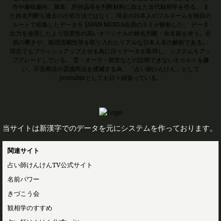
作や趣味趣向、服装、所持品等を判断材料に加えた近代観相学を作る。 ま
た姓名判断も過去の占術方法ではなく、現在の日本人のフルネームを独自の
ルートで収集したデータを JAPAN MENSA会員のＳＥが解析した、 データ
出力を使用したより現実性の高いオリジナルの姓名判断・命名術を使う。名
前の響きや、処理流暢性等を取り入れたリアルな日本人名の解析である。
現在でもブラッシュアップさせる為に日々データを取得し、システムをアッ
プグレードしている。 霊・オーラ・前世などの証明できないオカルトを嫌
い、不安商法や霊感商法を撲滅する為、「占い師けんけん」として
youtuberとしても日々頑張っている。
当サイトは新漢字でのデータを元にシステムを作っております。
関連サイト
占い師けんけんTV公式サイト
名前パワー
きづこう会
観相学のすすめ