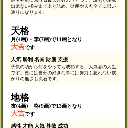
出来ない極みまで上り詰め、財産や人も全てに思い
通りになります。
天格
月(4画) + 李(7画)で11画となり
大吉
です
人気 勝利 名誉 財産 支援
子供の頃から何をやっても成功する、人気者の人生
です。更には自分の好きな事には努力も忘れない抜
かりの無さも流石です。
地格
友(4画) + 柊(9画)で13画となり
大吉
です
感性 才能 人気 尊敬 成功