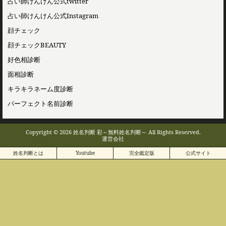
占い師けんけん公式twitter
占い師けんけん公式Instagram
顔チェック
顔チェックBEAUTY
好色相診断
面相診断
キラキラネーム度診断
パーフェクト名前診断
Copyright © 2026 姓名判断 彩～無料姓名判断～ All Rights Reserved.
運営会社
姓名判断とは
Youtube
完全鑑定版
公式サイト