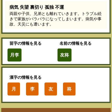
病気 失望 裏切り 孤独 不運
両親や子供、兄弟とも離れていきます。トラブル続
きで家族がバラバラになってしまいます。病気や事
故、天災にも遭います。
苗字
の情報を見る
名前
の情報を見る
月李
友柊
漢字
の情報を見る
月
李
友
柊