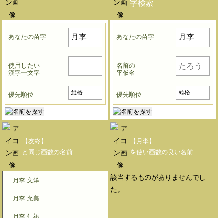
字検索
あなたの苗字
あなたの苗字
使用したい
名前の
漢字一文字
平仮名
優先順位
優先順位
【友柊】
【月李】
と同じ画数の名前
を使い画数の良い名前
該当するものがありませんでし
月李 文洋
た。
月李 允美
月李 仁祐