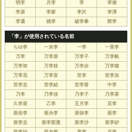
明李
月李
李
李傕
李原
李家
李沢
李澤
李通
桃李
破李拳
郭李
「李」が使用されている名前
ちゆ李
一末李
一李
一茉李
万李
万李亜
万李子
万李帆
万李弥
万李枝
万李歩
万李穂
万李花
万李音
世李
世李加
世李圭
世李絵
世李香
中李
乃李
乃李佳
乃李子
乃李茶
久李亜
乙李
五月李
亘李
亜依李
亜央李
亜弥李
亜李
亜李圭
亜李梨透
亜李沙
亜李砂
亜李紗
亜衣李
享李
京李