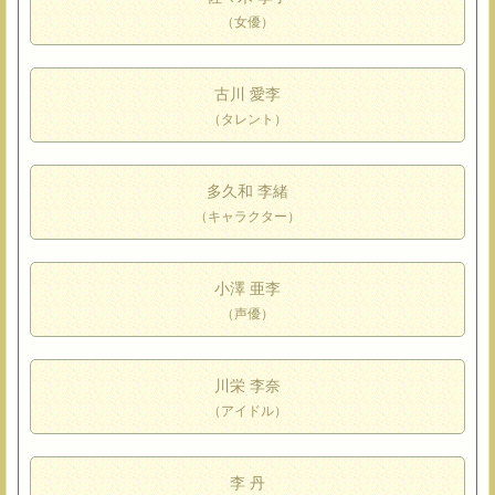
（女優）
古川 愛李
（タレント）
多久和 李緒
（キャラクター）
小澤 亜李
（声優）
川栄 李奈
（アイドル）
李 丹