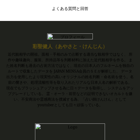
よくある質問と回答
彩聖健人（あやさと・けんじん）
近代観相学の開祖。面相・手相のみで占断する適当な観相学ではなく、 所
作や趣味趣向、服装、所持品等を判断材料に加えた近代観相学を作る。 ま
た姓名判断も過去の占術方法ではなく、現在の日本人のフルネームを独自の
ルートで収集したデータを JAPAN MENSA会員のＳＥが解析した、 データ
出力を使用したより現実性の高いオリジナルの姓名判断・命名術を使う。名
前の響きや、処理流暢性等を取り入れたリアルな日本人名の解析である。
現在でもブラッシュアップさせる為に日々データを取得し、システムをアッ
プグレードしている。 霊・オーラ・前世などの証明できないオカルトを嫌
い、不安商法や霊感商法を撲滅する為、「占い師けんけん」として
youtuberとしても日々頑張っている。