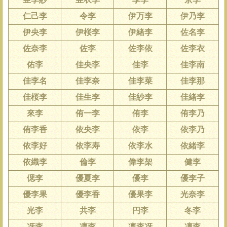
仁己李
令李
伊万李
伊乃李
伊央李
伊桜李
伊緒李
佐名李
佐奈李
佐李
佐李依
佐李衣
佑李
佳央李
佳李
佳李南
佳李名
佳李奈
佳李菜
佳李那
佳桜李
佳生李
佳紗李
佳緒李
來李
侑一李
侑李
侑李乃
侑李香
依央李
依李
依李乃
依李好
依李寿
依李水
依緒李
依織李
倫李
偉李架
健李
偲李
優夏李
優李
優李子
優李果
優李香
優果李
光奈李
光李
共李
円李
冬李
冴李
凛李
凛李冴
凜李