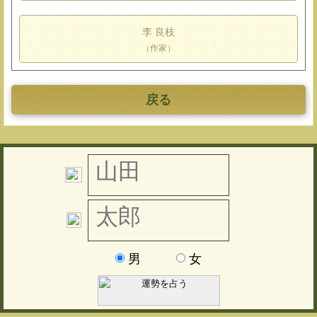
李 良枝
（作家）
戻る
男
女