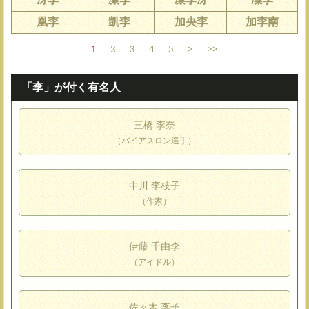
凰李
凱李
加央李
加李南
1
2
3
4
5
>
>>
「李」が付く有名人
三橋 李奈
（バイアスロン選手）
中川 李枝子
（作家）
伊藤 千由李
（アイドル）
佐々木 李子