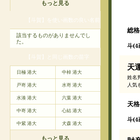
もっと見る
【斗賀】を使い画数の良い名前
総格
該当するものがありませんでし
た。
斗(4
【斗賀】と同じ画数の苗字
天
日極 港大
中棹 港大
姓名
人気
戸嵜 港大
水嵜 港大
水湊 港大
六葉 港大
天格
中嵜 港大
心結 港大
斗(4
中紫 港大
犬森 港大
もっと見る