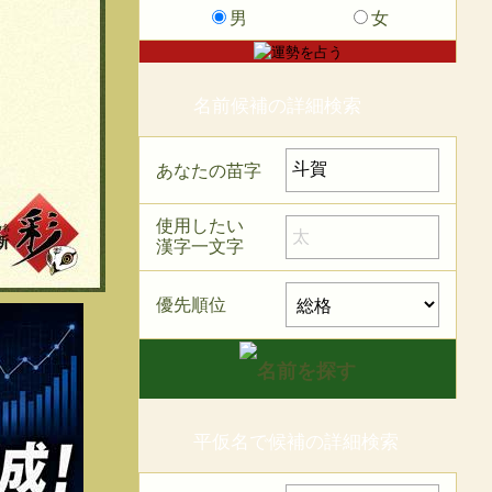
男
女
名前候補の詳細検索
あなたの苗字
使用したい
漢字一文字
優先順位
平仮名で候補の詳細検索