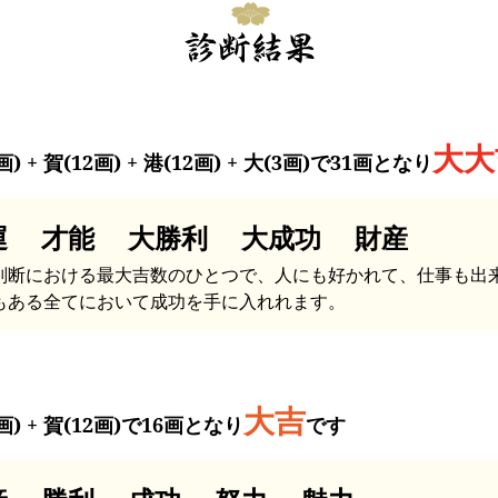
大大
画) + 賀(12画) + 港(12画) + 大(3画)で31画となり
運 才能 大勝利 大成功 財産
判断における最大吉数のひとつで、人にも好かれて、仕事も出
もある全てにおいて成功を手に入れれます。
大吉
画) + 賀(12画)で16画となり
です