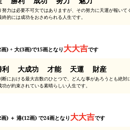
産 勝利 成功 努力 魅力
り努力は必要不可欠ではありますが、その努力に天運が報いて
最終的には成功をおさめられる人生です。
大大吉
2画) + 大(3画)で15画となり
です
勝利 大成功 才能 天運 財産
判断における最大吉数のひとつで、どんな事があろうとも絶対
成功が約束されている素晴らしい人生です。
大大吉
2画) ＋ 港(12画) で24画となり
です