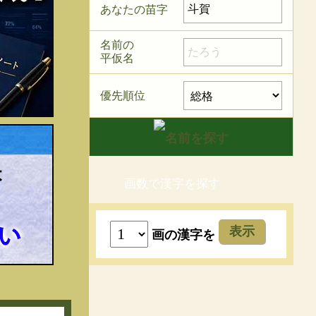
あなたの苗字
名前の
平仮名
優先順位
画数で漢字を探す
表示
画の漢字を