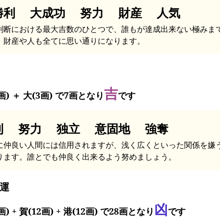
勝利 大成功 努力 財産 人気
判断における最大吉数のひとつで、誰もが達成出来ない極みま
、財産や人も全てに思い通りになります。
吉
画) ＋ 大(3画) で7画となり
です
利 努力 独立 意固地 強奪
に仲良い人間には信用されますが、浅く広くといった関係を嫌
ります。誰とでも仲良く出来るよう努めましょう。
運
凶
画) + 賀(12画) + 港(12画) で28画となり
です