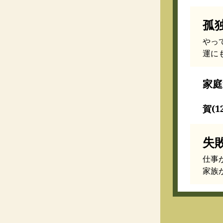
孤
やっ
運に
家庭
賀(1
失
仕事
家族