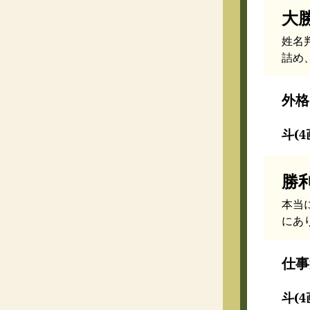
大
姓名
詰め
外格
斗(4
勝
本当
にあ
仕事
斗(4