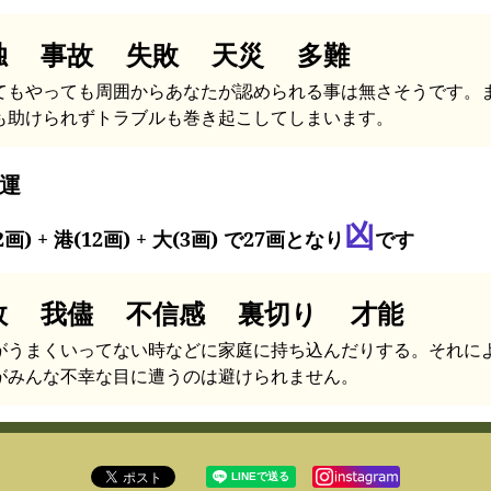
独 事故 失敗 天災 多難
てもやっても周囲からあなたが認められる事は無さそうです。
も助けられずトラブルも巻き起こしてしまいます。
運
凶
2画) + 港(12画) + 大(3画) で27画となり
です
敗 我儘 不信感 裏切り 才能
がうまくいってない時などに家庭に持ち込んだりする。それに
がみんな不幸な目に遭うのは避けられません。