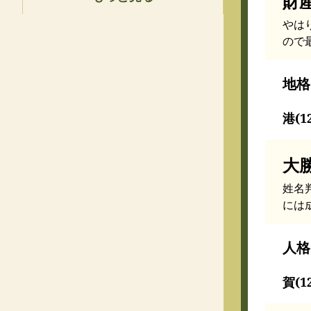
財
やは
ので
地格
港(1
大
姓名
には
人格
賀(1