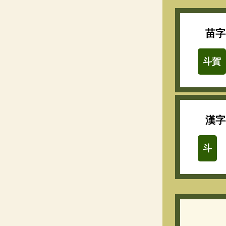
苗字
斗賀
漢字
斗