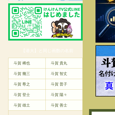
【港大】と同じ画数の名前
斗
斗賀 稀也
斗賀 貴丸
斗賀 幾三
斗賀 智丈
斗賀 尊之
斗賀 普子
斗賀 登士
斗賀 陽々
斗賀 雄土
斗賀 善士