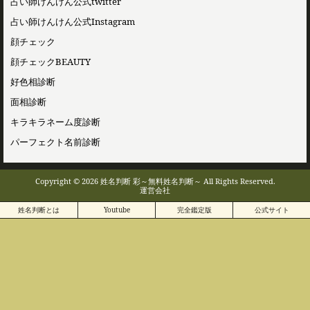
占い師けんけん公式twitter
占い師けんけん公式Instagram
顔チェック
顔チェックBEAUTY
好色相診断
面相診断
キラキラネーム度診断
パーフェクト名前診断
Copyright © 2026 姓名判断 彩～無料姓名判断～ All Rights Reserved.
運営会社
姓名判断とは
Youtube
完全鑑定版
公式サイト