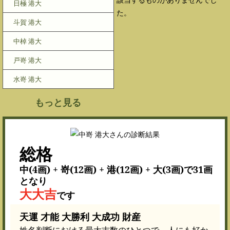
日極 港大
た。
斗賀 港大
中棹 港大
戸嵜 港大
水嵜 港大
もっと見る
総格
中(4画) + 嵜(12画) + 港(12画) + 大(3画)で31画
となり
大大吉
です
天運 才能 大勝利 大成功 財産
姓名判断における最大吉数のひとつで、人にも好か