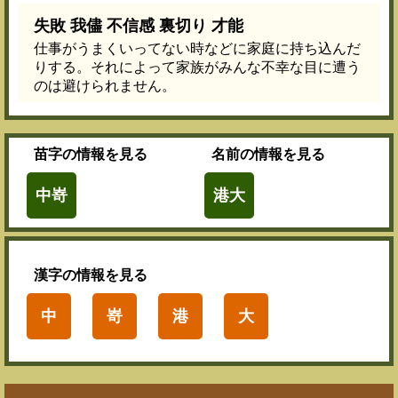
失敗 我儘 不信感 裏切り 才能
仕事がうまくいってない時などに家庭に持ち込んだ
りする。それによって家族がみんな不幸な目に遭う
のは避けられません。
苗字
の情報を見る
名前
の情報を見る
中嵜
港大
漢字
の情報を見る
中
嵜
港
大