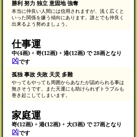
勝利 努力 独立 意固地 強奪
本当に仲良い人間には信用されますが、浅く広くと
いった関係を嫌う傾向にあります。誰とでも仲良く
出来るよう努めましょう。
仕事運
中(4画) + 嵜(12画) + 港(12画) で 28画となり
凶
です
孤独 事故 失敗 天災 多難
やってもやっても周囲からあなたが認められる事は
無さそうです。また天運にも助けられずトラブルも
巻き起こしてしまいます。
家庭運
嵜(12画) + 港(12画) + 大(3画) で 27画となり
凶
です