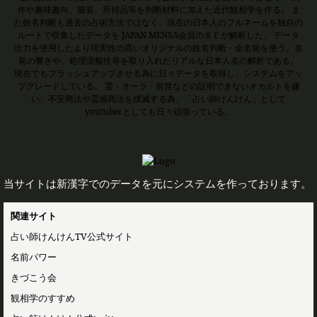
作や趣味趣向、服装、所持品等を判断材料に加えた近代観相学を作る。 ま
た姓名判断も過去の占術方法ではなく、現在の日本人のフルネームを独自の
ルートで収集したデータを JAPAN MENSA会員のＳＥが解析した、 データ
出力を使用したより現実性の高いオリジナルの姓名判断・命名術を使う。名
前の響きや、処理流暢性等を取り入れたリアルな日本人名の解析である。
現在でもブラッシュアップさせる為に日々データを取得し、システムをアッ
プグレードしている。 霊・オーラ・前世などの証明できないオカルトを嫌
い、不安商法や霊感商法を撲滅する為、「占い師けんけん」として
youtuberとしても日々頑張っている。
当サイトは新漢字でのデータを元にシステムを作っております。
関連サイト
占い師けんけんTV公式サイト
名前パワー
きづこう会
観相学のすすめ