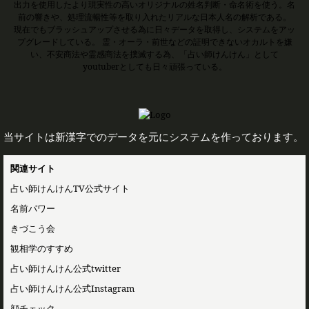
出力を使用したより現実性の高いオリジナルの姓名判断・命名術を使う。名
前の響きや、処理流暢性等を取り入れたリアルな日本人名の解析である。
現在でもブラッシュアップさせる為に日々データを取得し、システムをアッ
プグレードしている。 霊・オーラ・前世などの証明できないオカルトを嫌
い、不安商法や霊感商法を撲滅する為、「占い師けんけん」として
youtuberとしても日々頑張っている。
当サイトは新漢字でのデータを元にシステムを作っております。
関連サイト
占い師けんけんTV公式サイト
名前パワー
きづこう会
観相学のすすめ
占い師けんけん公式twitter
占い師けんけん公式Instagram
顔チェック