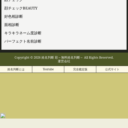
顔チェックBEAUTY
好色相診断
面相診断
キラキラネーム度診断
パーフェクト名前診断
Copyright © 2026 姓名判断 彩～無料姓名判断～ All Rights Reserved.
運営会社
姓名判断とは
Youtube
完全鑑定版
公式サイト