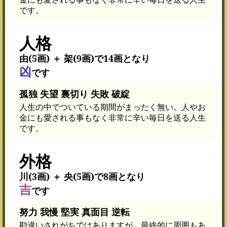
です。
人格
由(5画) ＋ 架(9画)で14画となり
凶
です
孤独 失望 裏切り 失敗 破綻
人生の中でついている期間がまったく無い。人やお
金にも愛される事もなく非常に辛い毎日を送る人生
です。
外格
川(3画) ＋ 央(5画)で8画となり
吉
です
努力 我慢 堅実 真面目 逆転
勘違いされがちではありますが、最終的に周囲もあ