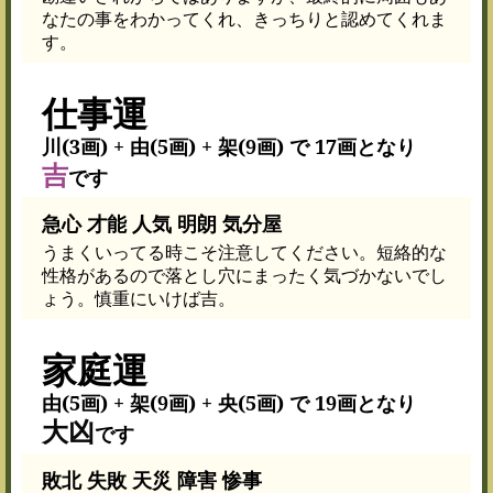
なたの事をわかってくれ、きっちりと認めてくれま
す。
仕事運
川(3画) + 由(5画) + 架(9画) で 17画となり
吉
です
急心 才能 人気 明朗 気分屋
うまくいってる時こそ注意してください。短絡的な
性格があるので落とし穴にまったく気づかないでし
ょう。慎重にいけば吉。
家庭運
由(5画) + 架(9画) + 央(5画) で 19画となり
大凶
です
敗北 失敗 天災 障害 惨事