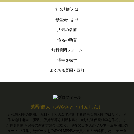
姓名判断とは
彩聖先生より
人気の名前
命名の助言
無料質問フォーム
漢字を探す
よくある質問と回答
彩聖健人（あやさと・けんじん）
近代観相学の開祖。面相・手相のみで占断する適当な観相学ではなく、 所
作や趣味趣向、服装、所持品等を判断材料に加えた近代観相学を作る。 ま
た姓名判断も過去の占術方法ではなく、現在の日本人のフルネームを独自の
ルートで収集したデータを JAPAN MENSA会員のＳＥが解析した、 データ