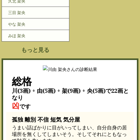
久北 架央
三目 架央
やな 架央
みほ 架央
もっと見る
総格
川(3画) + 由(5画) + 架(9画) + 央(5画)で22画と
なり
凶
です
孤独 離別 不信 短気 気分屋
うまい話ばかりに目がいってしまい、自分自身の居
場所を無くしてしまいそう。そしてそれにともなっ