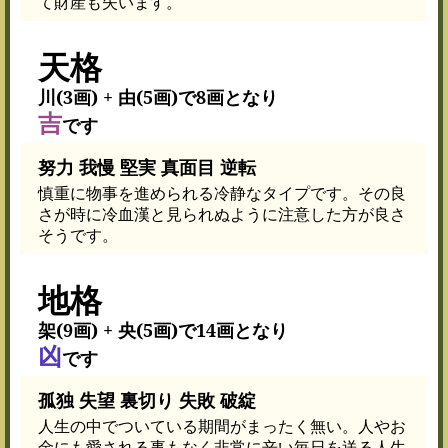
て財産も失います。
天格
川(3画) + 由(5画)で8画となり
吉
です
努力 我慢 堅実 真面目 逆転
慎重に物事を進められる冷静なタイプです。その良
さが時に冷血漢と見られぬように注意した方が良さ
そうです。
地格
架(9画) + 央(5画)で14画となり
凶
です
孤独 失望 裏切り 失敗 破綻
人生の中でついている期間がまったく無い。人やお
金にも愛される事もなく非常に辛い毎日を送る人生