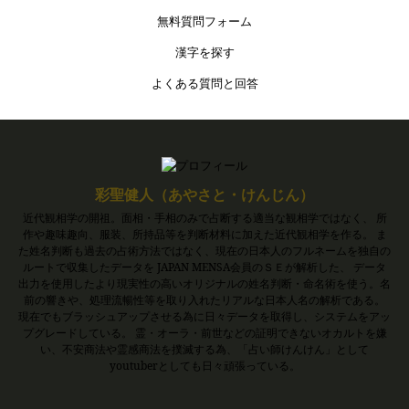
無料質問フォーム
漢字を探す
よくある質問と回答
彩聖健人（あやさと・けんじん）
近代観相学の開祖。面相・手相のみで占断する適当な観相学ではなく、 所
作や趣味趣向、服装、所持品等を判断材料に加えた近代観相学を作る。 ま
た姓名判断も過去の占術方法ではなく、現在の日本人のフルネームを独自の
ルートで収集したデータを JAPAN MENSA会員のＳＥが解析した、 データ
出力を使用したより現実性の高いオリジナルの姓名判断・命名術を使う。名
前の響きや、処理流暢性等を取り入れたリアルな日本人名の解析である。
現在でもブラッシュアップさせる為に日々データを取得し、システムをアッ
プグレードしている。 霊・オーラ・前世などの証明できないオカルトを嫌
い、不安商法や霊感商法を撲滅する為、「占い師けんけん」として
youtuberとしても日々頑張っている。