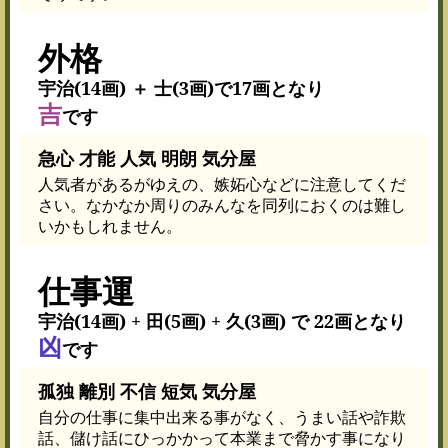
外格
宇治(14画) ＋ 士(3画)で17画となり
吉
です
急心 才能 人気 明朗 気分屋
人気者があるがゆえの、嫉妬心などに注意してくだ
さい。なかなか周りのみんなを同列におくのは難し
いかもしれません。
仕事運
宇治(14画) + 田(5画) + 久(3画) で 22画となり
凶
です
孤独 離別 不信 短気 気分屋
自分の仕事に集中出来る事がなく、うまい話や詐欺
話、儲け話にひっかかって本業まで脅かす事になり