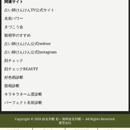
関連サイト
占い師けんけんTV公式サイト
名前パワー
きづこう会
観相学のすすめ
占い師けんけん公式twitter
占い師けんけん公式Instagram
顔チェック
顔チェックBEAUTY
好色相診断
面相診断
キラキラネーム度診断
パーフェクト名前診断
Copyright © 2026 姓名判断 彩～無料姓名判断～ All Rights Reserved.
運営会社