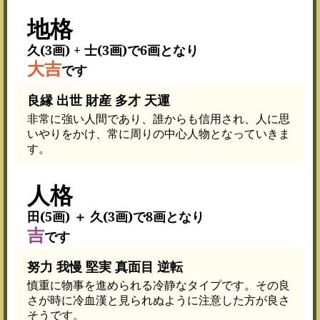
地格
久(3画) + 士(3画)で6画となり
大吉
です
良縁 出世 財産 多才 天運
非常に強い人間であり、誰からも信用され、人に思
いやりをかけ、常に周りの中心人物となっていきま
す。
人格
田(5画) ＋ 久(3画)で8画となり
吉
です
努力 我慢 堅実 真面目 逆転
慎重に物事を進められる冷静なタイプです。その良
さが時に冷血漢と見られぬように注意した方が良さ
そうです。