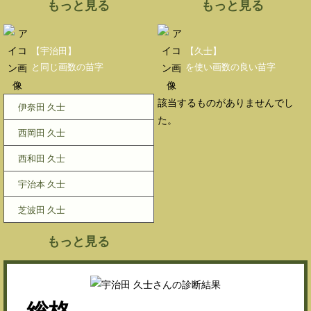
もっと見る
もっと見る
【宇治田】
【久士】
と同じ画数の苗字
を使い画数の良い苗字
該当するものがありませんでし
伊奈田 久士
た。
西岡田 久士
西和田 久士
宇治本 久士
芝波田 久士
もっと見る
総格