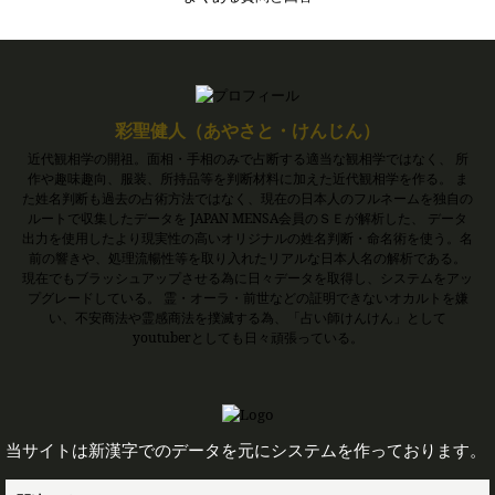
彩聖健人（あやさと・けんじん）
近代観相学の開祖。面相・手相のみで占断する適当な観相学ではなく、 所
作や趣味趣向、服装、所持品等を判断材料に加えた近代観相学を作る。 ま
た姓名判断も過去の占術方法ではなく、現在の日本人のフルネームを独自の
ルートで収集したデータを JAPAN MENSA会員のＳＥが解析した、 データ
出力を使用したより現実性の高いオリジナルの姓名判断・命名術を使う。名
前の響きや、処理流暢性等を取り入れたリアルな日本人名の解析である。
現在でもブラッシュアップさせる為に日々データを取得し、システムをアッ
プグレードしている。 霊・オーラ・前世などの証明できないオカルトを嫌
い、不安商法や霊感商法を撲滅する為、「占い師けんけん」として
youtuberとしても日々頑張っている。
当サイトは新漢字でのデータを元にシステムを作っております。