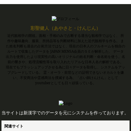
彩聖健人（あやさと・けんじん）
近代観相学の開祖。面相・手相のみで占断する適当な観相学ではなく、 所
作や趣味趣向、服装、所持品等を判断材料に加えた近代観相学を作る。 ま
た姓名判断も過去の占術方法ではなく、現在の日本人のフルネームを独自の
ルートで収集したデータを JAPAN MENSA会員のＳＥが解析した、 データ
出力を使用したより現実性の高いオリジナルの姓名判断・命名術を使う。名
前の響きや、処理流暢性等を取り入れたリアルな日本人名の解析である。
現在でもブラッシュアップさせる為に日々データを取得し、システムをアッ
プグレードしている。 霊・オーラ・前世などの証明できないオカルトを嫌
い、不安商法や霊感商法を撲滅する為、「占い師けんけん」として
youtuberとしても日々頑張っている。
当サイトは新漢字でのデータを元にシステムを作っております。
関連サイト