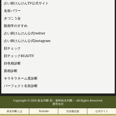
占い師けんけんTV公式サイト
名前パワー
きづこう会
観相学のすすめ
占い師けんけん公式twitter
占い師けんけん公式Instagram
顔チェック
顔チェックBEAUTY
好色相診断
面相診断
キラキラネーム度診断
パーフェクト名前診断
Copyright © 2026 姓名判断 彩～無料姓名判断～ All Rights Reserved.
運営会社
姓名判断とは
Youtube
完全鑑定版
公式サイト