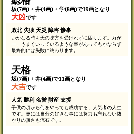
坂(7画) + 井(4画) + 学(8画)で19画となり
大凶
です
敗北 失敗 天災 障害 惨事
いかなる時も天の味方を受けれずに困ります。万が
一、うまくいっているような事があってもかならず
最終的には失敗に終わります。
天格
坂(7画) + 井(4画)で11画となり
大吉
です
人気 勝利 名誉 財産 支援
子供の頃から何をやっても成功する、人気者の人生
です。更には自分の好きな事には努力も忘れない抜
かりの無さも流石です。