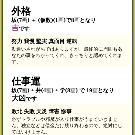
外格
坂(7画) ＋ (仮数)(1画)で8画となり
吉
です
努力 我慢 堅実 真面目 逆転
勘違いされがちではありますが、最終的に周囲もあ
なたの事をわかってくれ、きっちりと認めてくれま
す。
仕事運
坂(7画) + 井(4画) + 学(8画) で 19画となり
大凶
です
敗北 失敗 天災 障害 惨事
必ずトラブルや邪魔が入り仕事がうまくいきませ
ん。独立などは借金だけ残り終わるので、絶対にし
てはいけません。