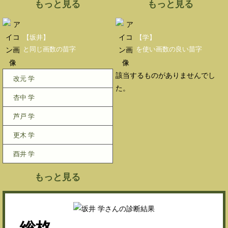
もっと見る
もっと見る
【坂井】
【学】
と同じ画数の苗字
を使い画数の良い苗字
該当するものがありませんでし
改元 学
た。
杏中 学
芦戸 学
更木 学
酉井 学
もっと見る
総格