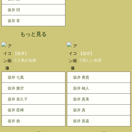
坂井 玥
坂井 苓
もっと見る
【坂井】
【坂井】
で人気の名前
で珍しい名前
坂井 七凰
坂井 勇貴
坂井 雅空
坂井 柚人
坂井 喜久子
坂井 真美
坂井 星稀
坂井 真
坂井 彪
坂井 真嘉