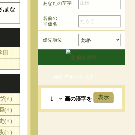
あなたの苗字
さ,まな
名前の
平仮名
優先順位
学田
画数で漢字を探す
表示
ヴ(♂)
画の漢字を
亜(♀)
史(♂)
夜(♀)