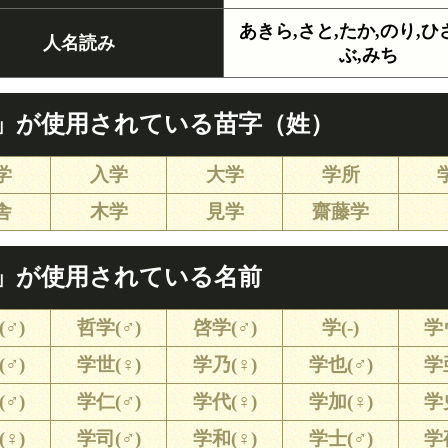
あきら,さと,たか,のり,ひ
人名読み
ぶ,みち
」が使用されている苗字（姓）
学
入学
大学
学所
舎
木学
見学
齋藤学
」が使用されている名前
♂)
哲学(♂)
啓学(♂)
学(-)
学
♂)
学世(♀)
学乃(♀)
学也(♂)
学
♂)
学仁(♂)
学代(♀)
学加(♀)
学
♀)
学司(♂)
学和(♀)
学士(♂)
学