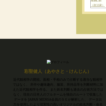
（政治家）
彩聖健人（あやさと・けんじん）
近代観相学の開祖。面相・手相のみで占断する適当な観相学
ではなく、 所作や趣味趣向、服装、所持品等を判断材料に加
えた近代観相学を作る。 また姓名判断も過去の占術方法では
なく、現在の日本人のフルネームを独自のルートで収集した
データを JAPAN MENSA会員のＳＥが解析した、 データ出
力を使用したより現実性の高いオリジナルの姓名判断・命名