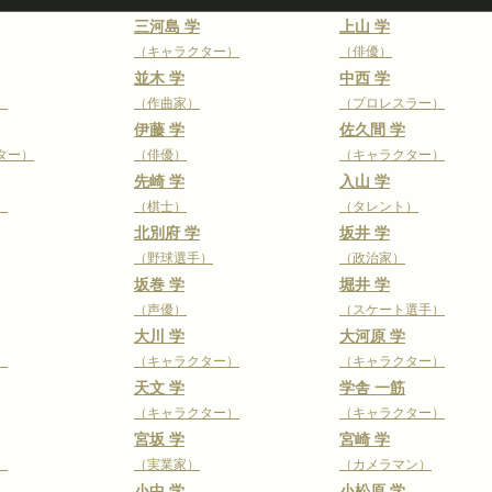
三河島 学
上山 学
（キャラクター）
（俳優）
並木 学
中西 学
）
（作曲家）
（プロレスラー）
伊藤 学
佐久間 学
ター）
（俳優）
（キャラクター）
先崎 学
入山 学
）
（棋士）
（タレント）
北別府 学
坂井 学
（野球選手）
（政治家）
坂巻 学
堀井 学
（声優）
（スケート選手）
大川 学
大河原 学
）
（キャラクター）
（キャラクター）
天文 学
学舎 一筋
（キャラクター）
（キャラクター）
宮坂 学
宮崎 学
）
（実業家）
（カメラマン）
小中 学
小松原 学