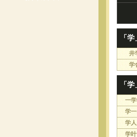
「学
井
学
「学
一学(
学一(
学人(
学叶(