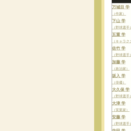
万城目 学
（作家）
下山 学
（野球選手
五重 学
（キャラク
佐竹 学
（野球選手
加藤 学
（政治家）
坂入 学
（俳優）
大久保 学
（野球選手
大津 学
（実業家）
安藤 学
（野球選手
寺田 学