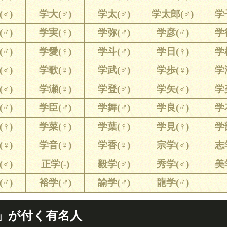
♂)
学大(♂)
学太(♂)
学太郎(♂)
学
♂)
学実(♀)
学弥(♂)
学彦(♂)
学
♂)
学愛(♀)
学斗(♂)
学日(♀)
学
♂)
学歌(♀)
学武(♂)
学歩(♀)
学
♂)
学瀬(♀)
学登(♂)
学矢(♂)
学
♂)
学臣(♂)
学舞(♂)
学良(♂)
学
♀)
学菜(♀)
学葉(♀)
学見(♀)
学
♀)
学音(♀)
学香(♀)
宗学(♂)
志
♂)
正学(-)
毅学(♂)
秀学(♂)
美
♂)
裕学(♂)
諭学(♂)
龍学(♂)
」が付く有名人