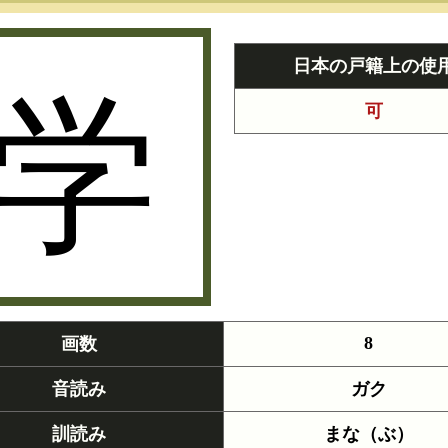
学
日本の戸籍上の使
可
8
画数
音読み
ガク
訓読み
まな（ぶ）