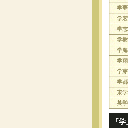
学夢(
学宏(
学志(
学樹(
学海(
学翔(
学芽(
学都(
東学(
英学(
「学