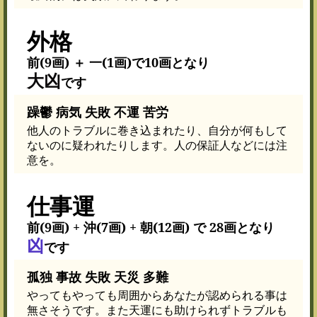
外格
前(9画) ＋ 一(1画)で10画となり
大凶
です
躁鬱 病気 失敗 不運 苦労
他人のトラブルに巻き込まれたり、自分が何もして
ないのに疑われたりします。人の保証人などには注
意を。
仕事運
前(9画) + 沖(7画) + 朝(12画) で 28画となり
凶
です
孤独 事故 失敗 天災 多難
やってもやっても周囲からあなたが認められる事は
無さそうです。また天運にも助けられずトラブルも