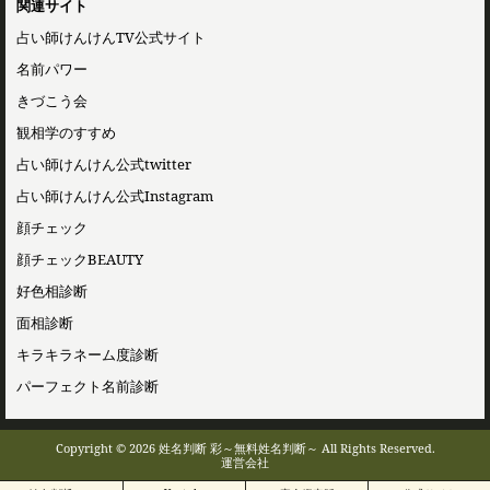
関連サイト
占い師けんけんTV公式サイト
名前パワー
きづこう会
観相学のすすめ
占い師けんけん公式twitter
占い師けんけん公式Instagram
顔チェック
顔チェックBEAUTY
好色相診断
面相診断
キラキラネーム度診断
パーフェクト名前診断
Copyright © 2026 姓名判断 彩～無料姓名判断～ All Rights Reserved.
運営会社