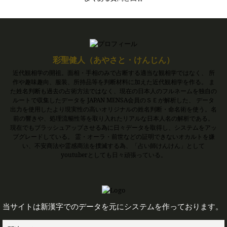
彩聖健人（あやさと・けんじん）
近代観相学の開祖。面相・手相のみで占断する適当な観相学ではなく、 所
作や趣味趣向、服装、所持品等を判断材料に加えた近代観相学を作る。 ま
た姓名判断も過去の占術方法ではなく、現在の日本人のフルネームを独自の
ルートで収集したデータを JAPAN MENSA会員のＳＥが解析した、 データ
出力を使用したより現実性の高いオリジナルの姓名判断・命名術を使う。名
前の響きや、処理流暢性等を取り入れたリアルな日本人名の解析である。
現在でもブラッシュアップさせる為に日々データを取得し、システムをアッ
プグレードしている。 霊・オーラ・前世などの証明できないオカルトを嫌
い、不安商法や霊感商法を撲滅する為、「占い師けんけん」として
youtuberとしても日々頑張っている。
当サイトは新漢字でのデータを元にシステムを作っております。