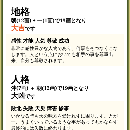
地格
朝(12画) + 一(1画)で13画となり
大吉
です
感性 才能 人気 尊敬 成功
非常に感性豊かな人物であり、何事もそつなくこな
します。人という点においても相手の事を尊重出
来、自分も尊敬されます。
人格
沖(7画) ＋ 朝(12画)で19画となり
大凶
です
敗北 失敗 天災 障害 惨事
いかなる時も天の味方を受けれずに困ります。万が
一、うまくいっているような事があってもかならず
最終的には失敗に終わります。