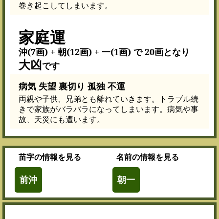
巻き起こしてしまいます。
家庭運
沖(7画) + 朝(12画) + 一(1画) で 20画となり
大凶
です
病気 失望 裏切り 孤独 不運
両親や子供、兄弟とも離れていきます。トラブル続
きで家族がバラバラになってしまいます。病気や事
故、天災にも遭います。
苗字
の情報を見る
名前
の情報を見る
前沖
朝一