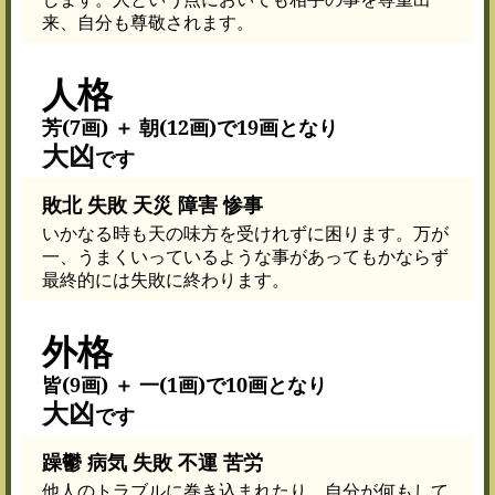
来、自分も尊敬されます。
人格
芳(7画) ＋ 朝(12画)で19画となり
大凶
です
敗北 失敗 天災 障害 惨事
いかなる時も天の味方を受けれずに困ります。万が
一、うまくいっているような事があってもかならず
最終的には失敗に終わります。
外格
皆(9画) ＋ 一(1画)で10画となり
大凶
です
躁鬱 病気 失敗 不運 苦労
他人のトラブルに巻き込まれたり、自分が何もして