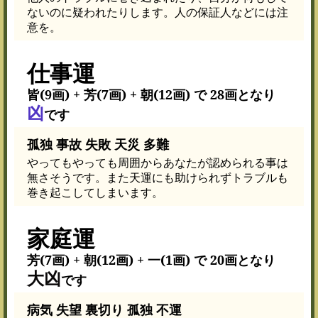
ないのに疑われたりします。人の保証人などには注
意を。
仕事運
皆(9画) + 芳(7画) + 朝(12画) で 28画となり
凶
です
孤独 事故 失敗 天災 多難
やってもやっても周囲からあなたが認められる事は
無さそうです。また天運にも助けられずトラブルも
巻き起こしてしまいます。
家庭運
芳(7画) + 朝(12画) + 一(1画) で 20画となり
大凶
です
病気 失望 裏切り 孤独 不運