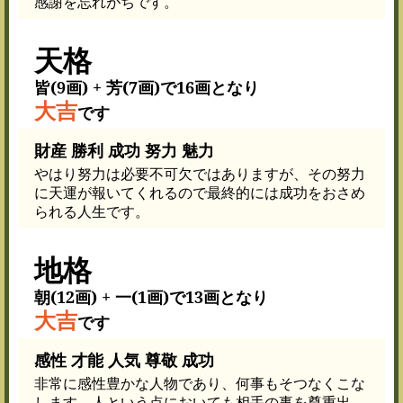
感謝を忘れがちです。
天格
皆(9画) + 芳(7画)で16画となり
大吉
です
財産 勝利 成功 努力 魅力
やはり努力は必要不可欠ではありますが、その努力
に天運が報いてくれるので最終的には成功をおさめ
られる人生です。
地格
朝(12画) + 一(1画)で13画となり
大吉
です
感性 才能 人気 尊敬 成功
非常に感性豊かな人物であり、何事もそつなくこな
します。人という点においても相手の事を尊重出