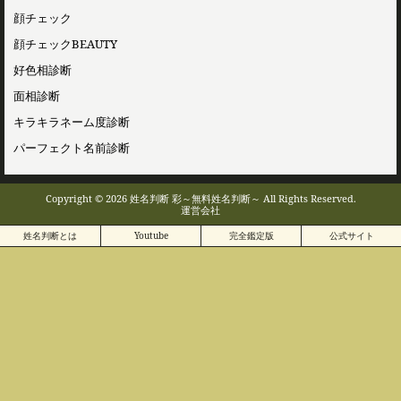
顔チェック
顔チェックBEAUTY
好色相診断
面相診断
キラキラネーム度診断
パーフェクト名前診断
Copyright © 2026 姓名判断 彩～無料姓名判断～ All Rights Reserved.
運営会社
姓名判断とは
Youtube
完全鑑定版
公式サイト