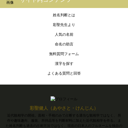
姓名判断とは
彩聖先生より
人気の名前
命名の助言
無料質問フォーム
漢字を探す
よくある質問と回答
彩聖健人（あやさと・けんじん）
近代観相学の開祖。面相・手相のみで占断する適当な観相学ではなく、 所
作や趣味趣向、服装、所持品等を判断材料に加えた近代観相学を作る。 ま
た姓名判断も過去の占術方法ではなく、現在の日本人のフルネームを独自の