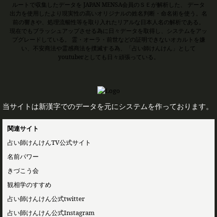
ルートで収集したデータを JAPAN MENSA会員のＳＥが解析した、 データ
出力を使用したより現実性の高いオリジナルの姓名判断・命名術を使う。名
前の響きや、処理流暢性等を取り入れたリアルな日本人名の解析である。
現在でもブラッシュアップさせる為に日々データを取得し、システムをアッ
プグレードしている。 霊・オーラ・前世などの証明できないオカルトを嫌
い、不安商法や霊感商法を撲滅する為、「占い師けんけん」として
youtuberとしても日々頑張っている。
当サイトは新漢字でのデータを元にシステムを作っております。
関連サイト
占い師けんけんTV公式サイト
名前パワー
きづこう会
観相学のすすめ
占い師けんけん公式twitter
占い師けんけん公式Instagram