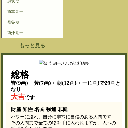
風坂 朝一
前車 朝一
是谷 朝一
前沖 朝一
もっと見る
総格
皆(9画) + 芳(7画) + 朝(12画) + 一(1画)で29画と
なり
大吉
です
財産 知性 名誉 強運 非難
パワーに溢れ、自分に非常に自信のある人間です。
その人間力で全ての物を手に入れれますが、人への