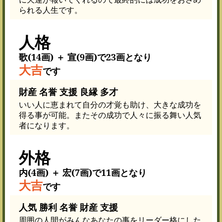
られる人生です。
人格
歌(14画) ＋ 宣(9画)で23画となり
大吉
です
財産 名誉 支援 良縁 多才
いい人に恵まれて自分の才覚も助け、大きな成功を
得る事が可能。またその成功で人々に振る舞い人気
者になります。
外格
内(4画) ＋ 宏(7画)で11画となり
大吉
です
人気 勝利 名誉 財産 支援
周囲の人間がみんなあなたの事をリーダー格にした