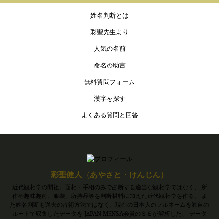
姓名判断とは
彩聖先生より
人気の名前
命名の助言
無料質問フォーム
漢字を探す
よくある質問と回答
彩聖健人（あやさと・けんじん）
近代観相学の開祖。面相・手相のみで占断する適当な観相学ではなく、 所
作や趣味趣向、服装、所持品等を判断材料に加えた近代観相学を作る。 ま
た姓名判断も過去の占術方法ではなく、現在の日本人のフルネームを独自の
ルートで収集したデータを JAPAN MENSA会員のＳＥが解析した、 データ