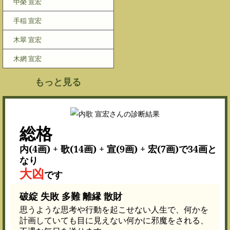
中榮 宣宏
手稲 宣宏
木翠 宣宏
木網 宣宏
もっと見る
総格
内(4画) + 歌(14画) + 宣(9画) + 宏(7画)で34画と
なり
大凶
です
破綻 失敗 多難 離縁 散財
思うような思考や行動を起こせない人生で、何かを
計画していても目に見えない何かに邪魔をされる、