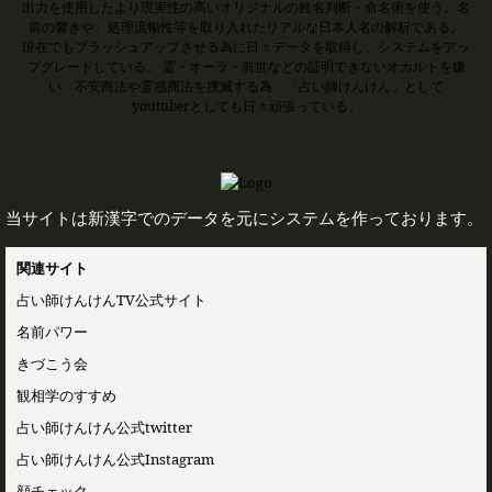
出力を使用したより現実性の高いオリジナルの姓名判断・命名術を使う。名
前の響きや、処理流暢性等を取り入れたリアルな日本人名の解析である。
現在でもブラッシュアップさせる為に日々データを取得し、システムをアッ
プグレードしている。 霊・オーラ・前世などの証明できないオカルトを嫌
い、不安商法や霊感商法を撲滅する為、「占い師けんけん」として
youtuberとしても日々頑張っている。
当サイトは新漢字でのデータを元にシステムを作っております。
関連サイト
占い師けんけんTV公式サイト
名前パワー
きづこう会
観相学のすすめ
占い師けんけん公式twitter
占い師けんけん公式Instagram
顔チェック