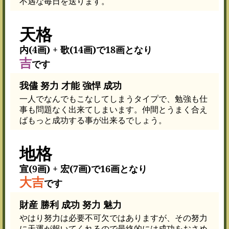
不遇な毎日を送ります。
天格
内(4画) + 歌(14画)で18画となり
吉
です
我儘 努力 才能 強悍 成功
一人でなんでもこなしてしまうタイプで、勉強も仕
事も問題なく出来てしまいます。仲間とうまく合え
ばもっと成功する事が出来るでしょう。
地格
宣(9画) + 宏(7画)で16画となり
大吉
です
財産 勝利 成功 努力 魅力
やはり努力は必要不可欠ではありますが、その努力
に天運が報いてくれるので最終的には成功をおさめ