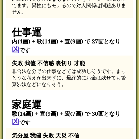
てます。異性にもモテるので対人関係は問題ありま
せん。
仕事運
内(4画) + 歌(14画) + 宣(9画) で 27画となり
凶
です
失敗 我儘 不信感 裏切り 才能
非合法な分野の仕事などでは成功しそうです。まっ
とうな考えが出来ずに、最終的にお金は残せても警
察沙汰などになりそう。
家庭運
歌(14画) + 宣(9画) + 宏(7画) で 30画となり
凶
です
気分屋 我儘 失敗 天災 不信