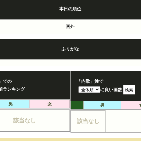
本日の順位
圏外
ふりがな
」での
「内歌」姓で
前ランキング
検索
に良い画数
男
女
男
該当なし
該当なし