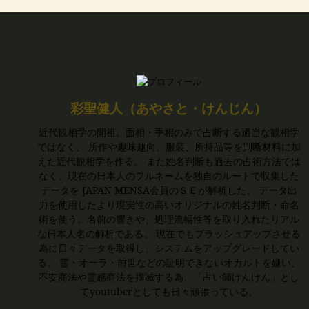
彩聖健人（あやさと・けんじん）
近代観相学の開祖。面相・手相のみで占断する適当な観相学
ではなく、 所作や趣味趣向、服装、所持品等を判断材料に加
えた近代観相学を作る。 また姓名判断も過去の占術方法では
なく、現在の日本人のフルネームを独自のルートで収集した
データを JAPAN MENSA会員のＳＥが解析した、 データ出
力を使用したより現実性の高いオリジナルの姓名判断・命名
術を使う。名前の響きや、処理流暢性等を取り入れたリアル
な日本人名の解析である。 現在でもブラッシュアップさせる
為に日々データを取得し、システムをアップグレードしてい
る。 霊・オーラ・前世などの証明できないオカルトを嫌い、
不安商法や霊感商法を撲滅する為、「占い師けんけん」とし
てyoutuberとしても日々頑張っている。