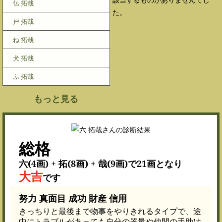
仏 拓哉
た。
戸 拓哉
ね 拓哉
犬 拓哉
ふ 拓哉
もっと見る
総格
六(4画) + 拓(8画) + 哉(9画)で21画となり
大吉
です
努力 真面目 成功 財産 信用
きっちりと最後まで物事をやりきれるタイプで、途
中にトラブルがあっても自分の器量や仲間の手助け