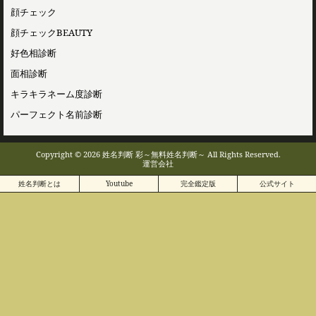
顔チェック
顔チェックBEAUTY
好色相診断
面相診断
キラキラネーム度診断
パーフェクト名前診断
Copyright © 2026 姓名判断 彩～無料姓名判断～ All Rights Reserved.
運営会社
姓名判断とは
Youtube
完全鑑定版
公式サイト