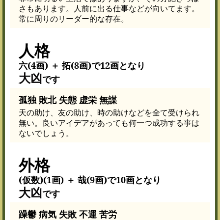
さもあります。人前に出る仕事などが向いてます。
常に周りのリーダー的な存在。
人格
六(4画) ＋ 拓(8画)で12画となり
大凶
です
孤独 敗北 失態 虚栄 無謀
天の助け、友の助け、時の助けなどを全て受けられ
無い。良いアイデアがあっても何一つ成功する事は
ないでしょう。
外格
(仮数)(1画) ＋ 哉(9画)で10画となり
大凶
です
躁鬱 病気 失敗 不運 苦労