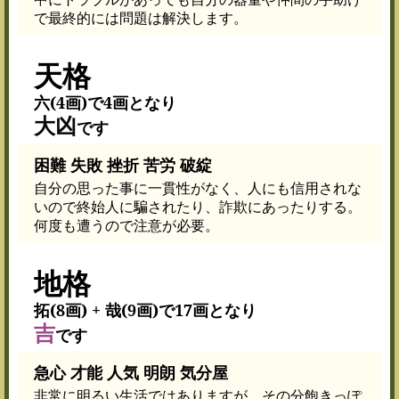
で最終的には問題は解決します。
天格
六(4画)で4画となり
大凶
です
困難 失敗 挫折 苦労 破綻
自分の思った事に一貫性がなく、人にも信用されな
いので終始人に騙されたり、詐欺にあったりする。
何度も遭うので注意が必要。
地格
拓(8画) + 哉(9画)で17画となり
吉
です
急心 才能 人気 明朗 気分屋
非常に明るい生活ではありますが、その分飽きっぽ