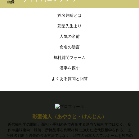
姓名判断とは
彩聖先生より
人気の名前
命名の助言
無料質問フォーム
漢字を探す
よくある質問と回答
彩聖健人（あやさと・けんじん）
近代観相学の開祖。面相・手相のみで占断する適当な観相学ではなく、 所
作や趣味趣向、服装、所持品等を判断材料に加えた近代観相学を作る。 ま
た姓名判断も過去の占術方法ではなく、現在の日本人のフルネームを独自の