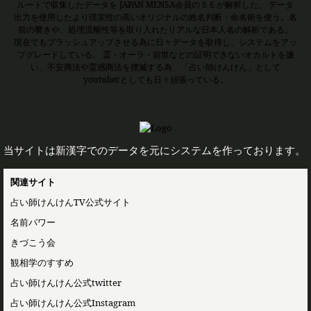
ルートで収集したデータを JAPAN MENSA会員のＳＥが解析した、 データ
出力を使用したより現実性の高いオリジナルの姓名判断・命名術を使う。名
前の響きや、処理流暢性等を取り入れたリアルな日本人名の解析である。
現在でもブラッシュアップさせる為に日々データを取得し、システムをアッ
プグレードしている。 霊・オーラ・前世などの証明できないオカルトを嫌
い、不安商法や霊感商法を撲滅する為、「占い師けんけん」として
youtuberとしても日々頑張っている。
当サイトは新漢字でのデータを元にシステムを作っております。
関連サイト
占い師けんけんTV公式サイト
名前パワー
きづこう会
観相学のすすめ
占い師けんけん公式twitter
占い師けんけん公式Instagram