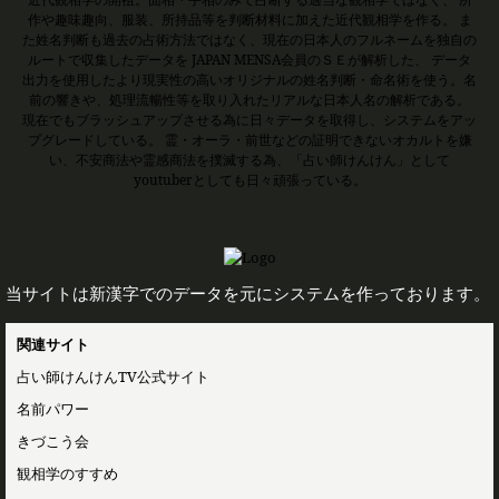
作や趣味趣向、服装、所持品等を判断材料に加えた近代観相学を作る。 ま
た姓名判断も過去の占術方法ではなく、現在の日本人のフルネームを独自の
ルートで収集したデータを JAPAN MENSA会員のＳＥが解析した、 データ
出力を使用したより現実性の高いオリジナルの姓名判断・命名術を使う。名
前の響きや、処理流暢性等を取り入れたリアルな日本人名の解析である。
現在でもブラッシュアップさせる為に日々データを取得し、システムをアッ
プグレードしている。 霊・オーラ・前世などの証明できないオカルトを嫌
い、不安商法や霊感商法を撲滅する為、「占い師けんけん」として
youtuberとしても日々頑張っている。
当サイトは新漢字でのデータを元にシステムを作っております。
関連サイト
占い師けんけんTV公式サイト
名前パワー
きづこう会
観相学のすすめ