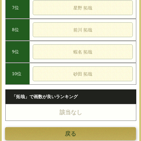
7位
星野 拓哉
8位
前川 拓哉
9位
蝦名 拓哉
10位
砂田 拓哉
「拓哉」で画数が良いランキング
該当なし
戻る