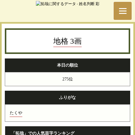
地格 3画
本日の順位
275位
ふりがな
たくや
「拓哉」での人気苗字ランキング