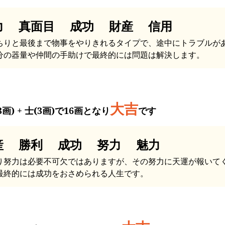
力 真面目 成功 財産 信用
ちりと最後まで物事をやりきれるタイプで、途中にトラブルが
分の器量や仲間の手助けで最終的には問題は解決します。
大吉
3画) + 士(3画)で16画となり
です
産 勝利 成功 努力 魅力
り努力は必要不可欠ではありますが、その努力に天運が報いて
最終的には成功をおさめられる人生です。