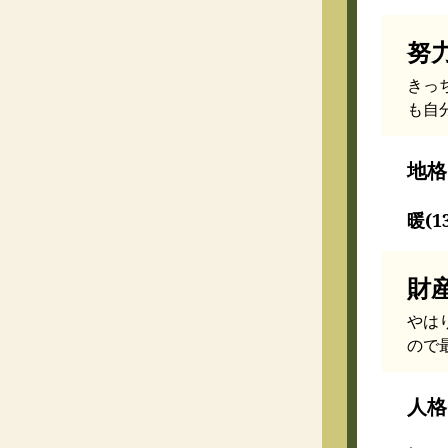
努
きっ
も自
地格
暖(1
財
やは
ので
人格