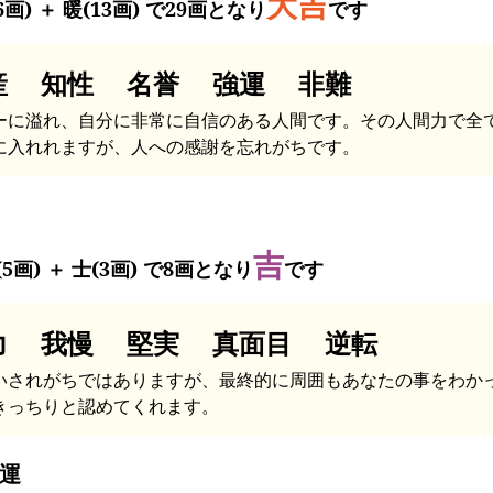
大吉
6画) ＋ 暖(13画) で29画となり
です
産 知性 名誉 強運 非難
ーに溢れ、自分に非常に自信のある人間です。その人間力で全
に入れれますが、人への感謝を忘れがちです。
吉
5画) ＋ 士(3画) で8画となり
です
力 我慢 堅実 真面目 逆転
いされがちではありますが、最終的に周囲もあなたの事をわか
きっちりと認めてくれます。
運