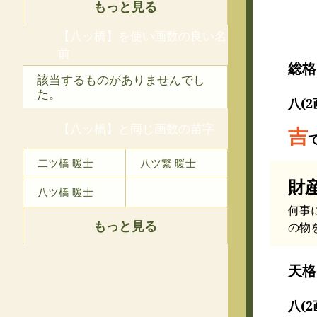
もっと見る
【八ッ橋】を使い画数の良い名
前
総格
該当するものがありませんでし
た。
八(2
【八ッ橋】と同じ画数の苗字
吉
二ツ橋 暖士
八ツ繁 暖士
財
八ツ橋 暖士
何事
もっと見る
の物
天格
八(2