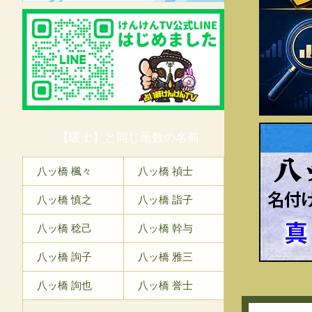
【暖士】と同じ画数の名前
八
八ッ橋 楓々
八ッ橋 禎士
八ッ橋 慎之
八ッ橋 詣子
八ッ橋 稔己
八ッ橋 幹与
八ッ橋 詢子
八ッ橋 雅三
八ッ橋 詢也
八ッ橋 誉士