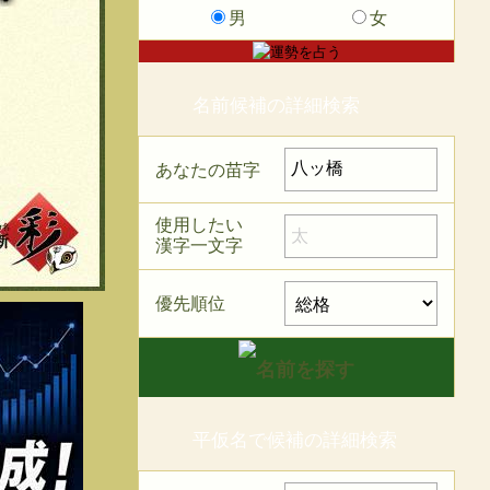
男
女
名前候補の詳細検索
あなたの苗字
使用したい
漢字一文字
優先順位
平仮名で候補の詳細検索