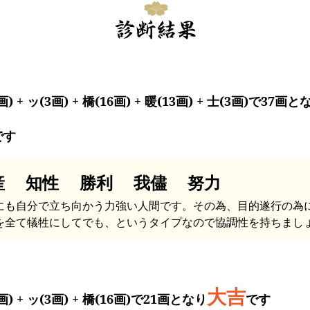
画) + ッ(3画) + 橋(16画) + 暖(13画) + 士(3画)で37画と
です
産 知性 勝利 我儘 努力
にも自分で立ち向かう力強い人間です。その為、目的遂行の為
を全て犠牲にしてでも、というタイプなので協調性を持ちまし
大吉
画) + ッ(3画) + 橋(16画)で21画となり
です