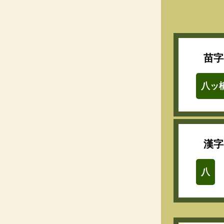
苗字
八ッ
漢字
八