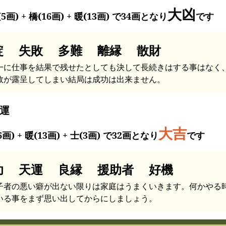
大凶
5画) + 橋(16画) + 暖(13画) で34画となり
です
綻 失敗 多難 離縁 散財
一に仕事を結果で残せたとしても決して長続きはする事はなく
敗が露呈してしまい結局は成功は出来ません。
運
大吉
6画) + 暖(13画) + 士(3画) で32画となり
です
功 天運 良縁 援助者 好機
子者の悪い癖が出ない限りは家庭はうまくいきます。何かやる
いる事をまず思い出してからにしましょう。