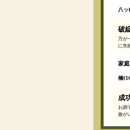
八ッ(
破
万が
に失
家庭
橋(1
成
お調
族が