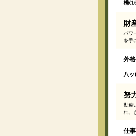
橋(1
財
パワ
を手
外格
八ッ(
努
勘違
れ、
仕事