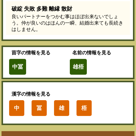
破綻 失敗 多難 離縁 散財
良いパートナーをつかむ事はほぼ出来ないでしょ
う。仲が良いのはほんの一瞬、結婚出来ても長続き
はしません。
苗字
の情報を見る
名前
の情報を見る
中冨
雄梧
漢字
の情報を見る
中
冨
雄
梧