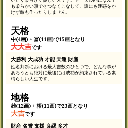
も柔らかい頭でそつなくこなして、誰にも迷惑をか
けず敵も作ったりしません。
天格
中(4画) + 冨(11画)で15画となり
大大吉
です
大勝利 大成功 才能 天運 財産
姓名判断における最大吉数のひとつで、どんな事が
あろうとも絶対に最後には成功が約束されている素
晴らしい人生です。
地格
雄(12画) + 梧(11画)で23画となり
大吉
です
財産 名誉 支援 良縁 多才