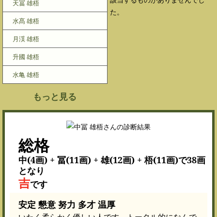
天冨 雄梧
た。
水髙 雄梧
月渓 雄梧
升國 雄梧
水亀 雄梧
もっと見る
総格
中(4画) + 冨(11画) + 雄(12画) + 梧(11画)で38画
となり
吉
です
安定 懇意 努力 多才 温厚
いたく柔らかく優しい人です。トータル的になんで