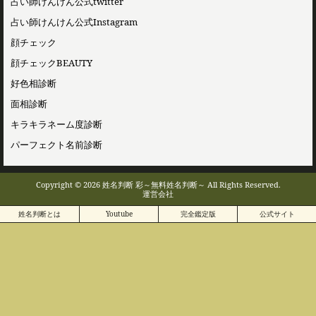
占い師けんけん公式twitter
占い師けんけん公式Instagram
顔チェック
顔チェックBEAUTY
好色相診断
面相診断
キラキラネーム度診断
パーフェクト名前診断
Copyright © 2026 姓名判断 彩～無料姓名判断～ All Rights Reserved.
運営会社
姓名判断とは
Youtube
完全鑑定版
公式サイト