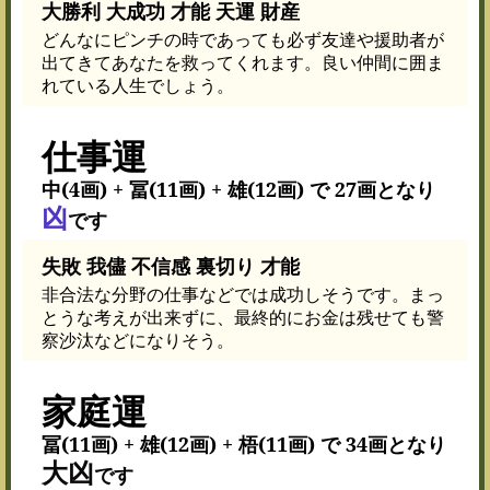
大勝利 大成功 才能 天運 財産
どんなにピンチの時であっても必ず友達や援助者が
出てきてあなたを救ってくれます。良い仲間に囲ま
れている人生でしょう。
仕事運
中(4画) + 冨(11画) + 雄(12画) で 27画となり
凶
です
失敗 我儘 不信感 裏切り 才能
非合法な分野の仕事などでは成功しそうです。まっ
とうな考えが出来ずに、最終的にお金は残せても警
察沙汰などになりそう。
家庭運
冨(11画) + 雄(12画) + 梧(11画) で 34画となり
大凶
です