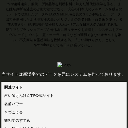
作や趣味趣向、服装、所持品等を判断材料に加えた近代観相学を作る。 ま
た姓名判断も過去の占術方法ではなく、現在の日本人のフルネームを独自の
ルートで収集したデータを JAPAN MENSA会員のＳＥが解析した、 データ
出力を使用したより現実性の高いオリジナルの姓名判断・命名術を使う。名
前の響きや、処理流暢性等を取り入れたリアルな日本人名の解析である。
現在でもブラッシュアップさせる為に日々データを取得し、システムをアッ
プグレードしている。 霊・オーラ・前世などの証明できないオカルトを嫌
い、不安商法や霊感商法を撲滅する為、「占い師けんけん」として
youtuberとしても日々頑張っている。
当サイトは新漢字でのデータを元にシステムを作っております。
関連サイト
占い師けんけんTV公式サイト
名前パワー
きづこう会
観相学のすすめ